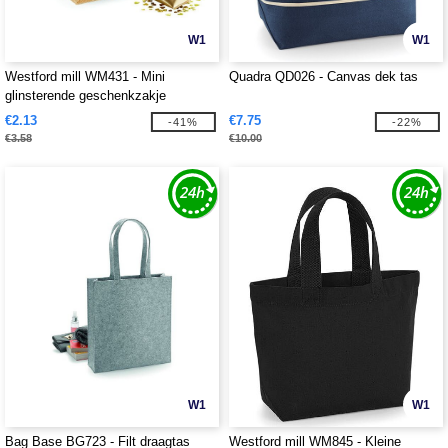
W1
W1
Westford mill WM431 - Mini
Quadra QD026 - Canvas dek tas
glinsterende geschenkzakje
€2.13
€7.75
-41%
-22%
€3.58
€10.00
W1
W1
Bag Base BG723 - Filt draagtas
Westford mill WM845 - Kleine