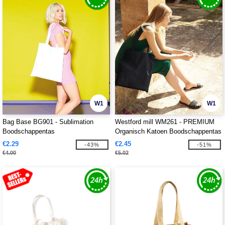
W1
W1
Bag Base BG901 - Sublimation
Westford mill WM261 - PREMIUM
Boodschappentas
Organisch Katoen Boodschappentas
€2.29
€2.45
-43%
-51%
€4.00
€5.02