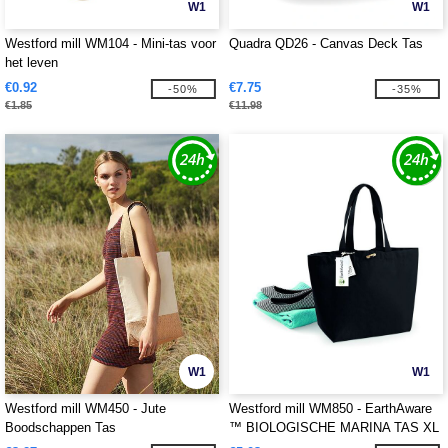
W1
W1
Westford mill WM104 - Mini-tas voor
Quadra QD26 - Canvas Deck Tas
het leven
€0.92
€7.75
-50%
-35%
€1.85
€11.98
W1
W1
Westford mill WM450 - Jute
Westford mill WM850 - EarthAware
Boodschappen Tas
™ BIOLOGISCHE MARINA TAS XL