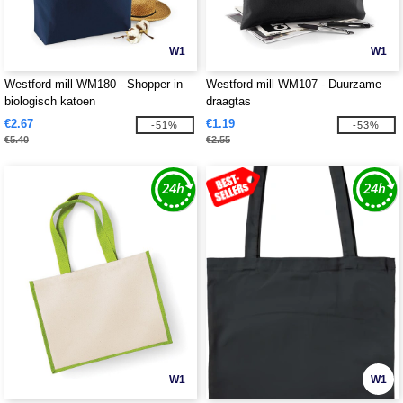
W1
W1
Westford mill WM180 - Shopper in
Westford mill WM107 - Duurzame
biologisch katoen
draagtas
€2.67
€1.19
-51%
-53%
€5.40
€2.55
W1
W1