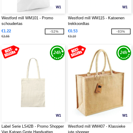
W1
W1
Westford mill WM101 - Promo
Westford mill WM115 - Katoenen
schoudertas
trekkoordtas
€1.22
€0.53
-52%
-83%
€2.55
€3.10
W1
W1
Label Serie LS42B - Promo Shopper
Westford mill WM407 - Klassieke
Van Katoen Grote Handvatten
jute shopper