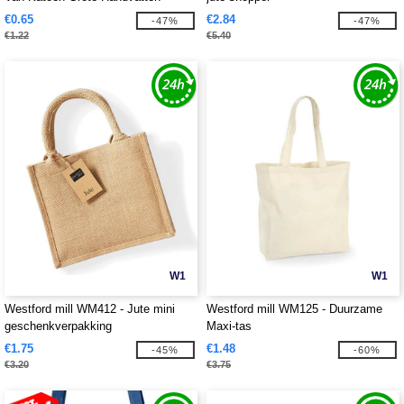
€0.65
€2.84
-47%
-47%
€1.22
€5.40
W1
W1
Westford mill WM412 - Jute mini
Westford mill WM125 - Duurzame
geschenkverpakking
Maxi-tas
€1.75
€1.48
-45%
-60%
€3.20
€3.75