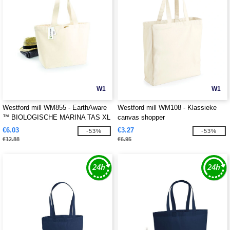
W1
W1
Westford mill WM855 - EarthAware
Westford mill WM108 - Klassieke
™ BIOLOGISCHE MARINA TAS XL
canvas shopper
€6.03
€3.27
-53%
-53%
€12.88
€6.95