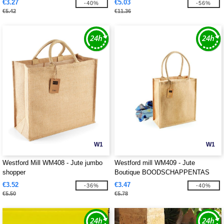
€3.27
€5.03
-40%
-56%
€5.42
€11.36
W1
W1
Westford Mill WM408 - Jute jumbo
Westford mill WM409 - Jute
shopper
Boutique BOODSCHAPPENTAS
€3.52
€3.47
-36%
-40%
€5.50
€5.78