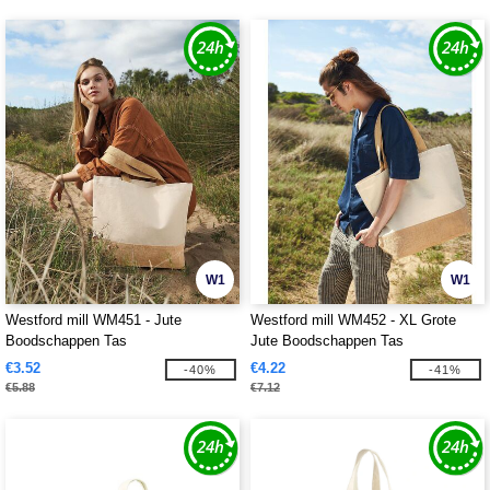
W1
W1
Westford mill WM451 - Jute
Westford mill WM452 - XL Grote
Boodschappen Tas
Jute Boodschappen Tas
€3.52
€4.22
-40%
-41%
€5.88
€7.12