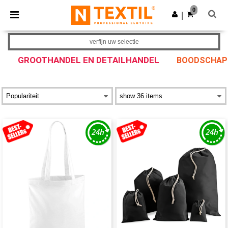
×
Ntextil-app
0
Download app
|
Betere prijzen in de app!
verfijn uw selectie
GROOTHANDEL EN DETAILHANDEL
BOODSCHAP