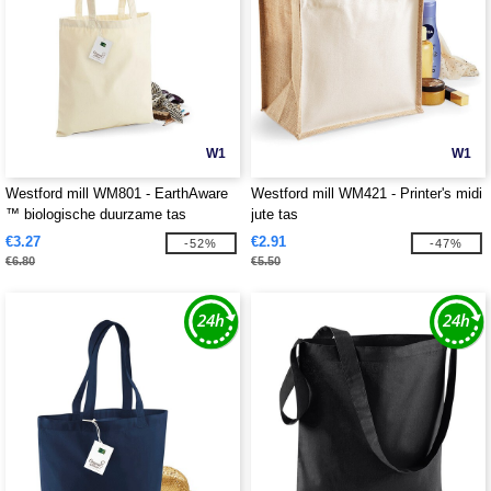
W1
W1
Westford mill WM801 - EarthAware
Westford mill WM421 - Printer's midi
™ biologische duurzame tas
jute tas
€3.27
€2.91
-52%
-47%
€6.80
€5.50