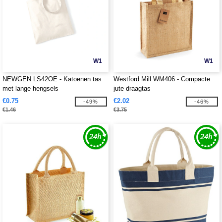
W1
W1
NEWGEN LS42OE - Katoenen tas
Westford Mill WM406 - Compacte
met lange hengsels
jute draagtas
€0.75
€2.02
-49%
-46%
€1.46
€3.75