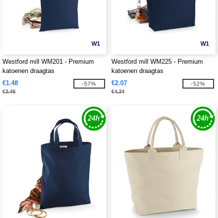
W1
W1
Westford mill WM201 - Premium
Westford mill WM225 - Premium
katoenen draagtas
katoenen draagtas
€1.48
€2.07
-57%
-52%
€3.46
€4.34