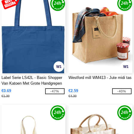
W1
W1
Label Serie LS42L - Basic Shopper
Westford mill WM413 - Jute midi tas
Van Katoen Met Grote Handgrepen
€0.69
€2.59
-47%
-40%
€1.30
€4.30