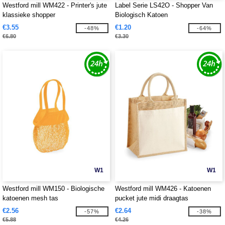
Westford mill WM422 - Printer's jute
Label Serie LS42O - Shopper Van
klassieke shopper
Biologisch Katoen
€3.55
€1.20
-48%
-64%
€6.80
€3.30
W1
W1
Westford mill WM150 - Biologische
Westford mill WM426 - Katoenen
katoenen mesh tas
pucket jute midi draagtas
€2.56
€2.64
-57%
-38%
€5.88
€4.26