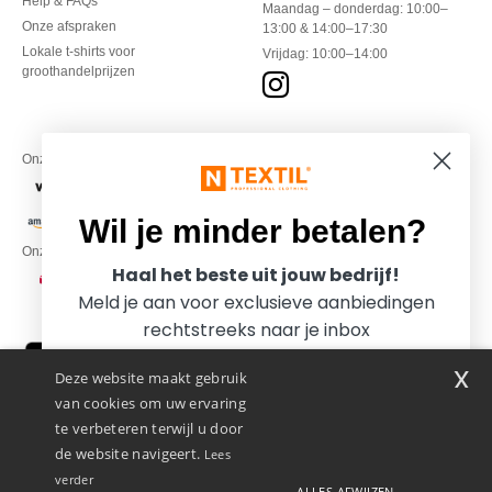
Help & FAQs
Maandag – donderdag: 10:00–
Onze afspraken
13:00 & 14:00–17:30
Lokale t-shirts voor
Vrijdag: 10:00–14:00
groothandelprijzen
Onze financiële partners
Wil je minder betalen?
Onze transporteurs
Haal het beste uit jouw bedrijf!
Meld je aan voor exclusieve aanbiedingen
rechtstreeks naar je inbox
x
Deze website maakt gebruik
van cookies om uw ervaring
te verbeteren terwijl u door
de website navigeert.
Lees
verder
ALLES AFWIJZEN
Promotional Products Almere (P.P.A.) B.V.