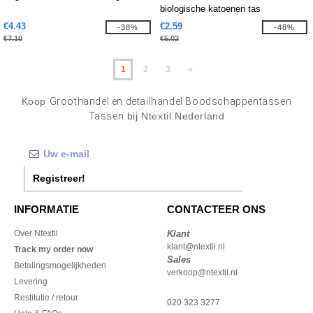
biologische katoenen tas
€4.43
€2.59
-38%
-48%
€7.10
€5.02
1
2
3
»
Koop
Groothandel en detailhandel Boodschappentassen
Tassen
bij Ntextil Nederland
Registreer!
INFORMATIE
CONTACTEER ONS
Over Ntextil
Klant
klant@ntextil.nl
Track my order now
Sales
Betalingsmogelijkheden
verkoop@ntextil.nl
Levering
Restitutie / retour
020 323 3277