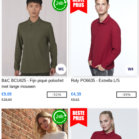
W1
W4
B&C BCU425 - Fijn piqué poloshirt
Roly PO6635 - Estrella L/S
met lange mouwen
€9.09
€4.39
-51%
-49%
€18.60
€8.61