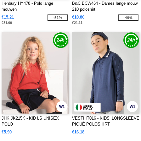
Henbury HY478 - Polo lange
B&C BCW464 - Dames lange mouw
mouwen
210 poloshirt
€15.21
€10.86
-51%
-49%
€31.00
€21.11
W1
W1
JHK JK215K - KID LS UNISEX
VESTI IT016 - KIDS’ LONGSLEEVE
POLO
PIQUÉ POLOSHIRT
€5.90
€16.18