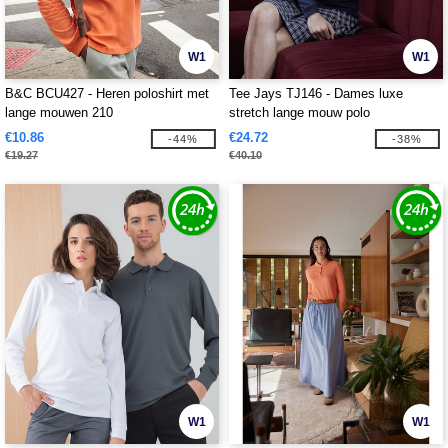
W1
W1
B&C BCU427 - Heren poloshirt met
Tee Jays TJ146 - Dames luxe
lange mouwen 210
stretch lange mouw polo
€10.86
€24.72
-44%
-38%
€19.27
€40.10
W1
W1