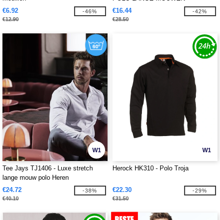
€6.92
€16.44
-46%
-42%
€12.90
€28.50
W1
W1
Tee Jays TJ1406 - Luxe stretch
Herock HK310 - Polo Troja
lange mouw polo Heren
€24.72
€22.30
-38%
-29%
€40.10
€31.50