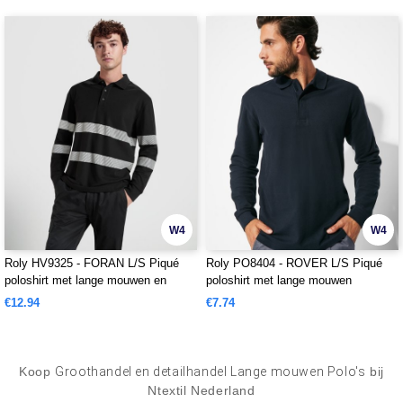
W4
W4
Roly HV9325 - FORAN L/S Piqué
Roly PO8404 - ROVER L/S Piqué
poloshirt met lange mouwen en
poloshirt met lange mouwen
verhoogde zichtbaarheid
€12.94
€7.74
Koop
Groothandel en detailhandel Lange mouwen Polo's
bij
Ntextil Nederland