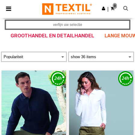
×
Ntextil-app
0
Download app
|
Betere prijzen in de app!
verfijn uw selectie
GROOTHANDEL EN DETAILHANDEL
LANGE MOUW