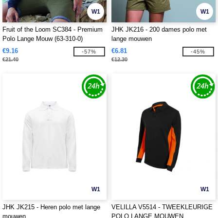
W1
W1
Fruit of the Loom SC384 - Premium
JHK JK216 - 200 dames polo met
Polo Lange Mouw (63-310-0)
lange mouwen
€9.16
€6.81
-57%
-45%
€21.40
€12.30
W1
W1
JHK JK215 - Heren polo met lange
VELILLA V5514 - TWEEKLEURIGE
mouwen
POLO LANGE MOUWEN