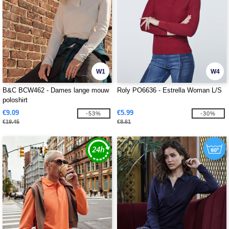
W1
W4
B&C BCW462 - Dames lange mouw
Roly PO6636 - Estrella Woman L/S
poloshirt
€9.09
€5.99
-53%
-30%
€19.45
€8.61