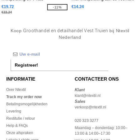
€19.72
€14.24
-11%
€22.24
Koop
Groothandel en detailhandel Vest Truien
bij Ntextil
Nederland
Registreer!
INFORMATIE
CONTACTEER ONS
Over Ntextil
Klant
klant@ntextil.nl
Track my order now
Sales
Betalingsmogelijkheden
verkoop@ntextil.nl
Levering
Restitutie / retour
020 323 3277
Help & FAQs
Maandag – donderdag: 10:00–
Onze afspraken
13:00 & 14:00–17:30