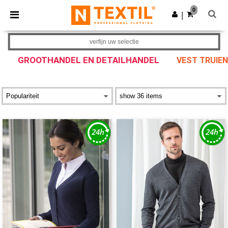
×
Ntextil-app
0
Download app
|
Betere prijzen in de app!
verfijn uw selectie
GROOTHANDEL EN DETAILHANDEL
VEST TRUIEN