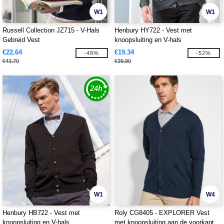
W1
W1
Russell Collection JZ715 - V-Hals
Henbury HY722 - Vest met
Gebreid Vest
knoopsluiting en V-hals
€22.64
€19.34
-48%
-52%
€43.70
€39.90
W1
W4
Henbury HB722 - Vest met
Roly CG8405 - EXPLORER Vest
knoopsluiting en V-hals
met knoopsluiting aan de voorkant