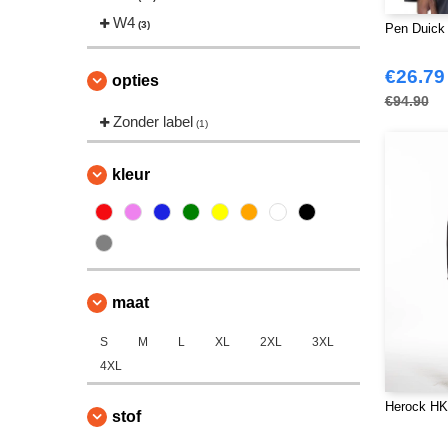
W4
(3)
Pen Duick 
€26.79
opties
€94.90
Zonder label
(1)
kleur
maat
S
M
L
XL
2XL
3XL
4XL
Herock HK
stof