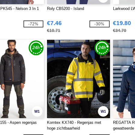
PK545 - Nelson 3 In 1
Roly CB5200 - Island
Larkwood LW
€7.46
€19.80
-72%
-30%
€10.71
€34.70
W1
W1
155 - Aspen regenjas
Korntex KX740 - Regenjas met
REGATTA RG
hoge zichtbaarheid
gewatteerde