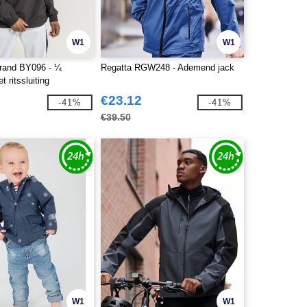
W1
W1
Brand BY096 - ¼
Regatta RGW248 - Ademend jack
 ritssluiting
€23.12
-41%
-41%
€39.50
W1
W1