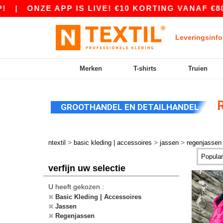
ONZE APP IS LIVE! €10 KORTING VANAF €80 MET
Leveringsinfo
Merken
T-shirts
Truien
R
GROOTHANDEL EN DETAILHANDEL
>
>
>
ntextil
basic kleding | accessoires
jassen
regenjassen
verfijn uw selectie
U heeft gekozen :
Basic Kleding | Accessoires
Jassen
Regenjassen