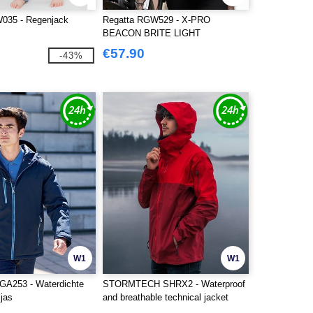
035 - Regenjack
Regatta RGW529 - X-PRO
BEACON BRITE LIGHT
WATERPROOF JAS
€57.90
-43%
W1
W1
A253 - Waterdichte
STORMTECH SHRX2 - Waterproof
 jas
and breathable technical jacket