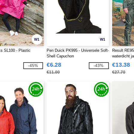
W1
W1
 SL100 - Plastic
Pen Duick PK995 - Universele Soft-
Result RE95
Shell Capuchon
waterdicht j
€6.28
€13.38
-45%
-43%
€11.00
€27.70