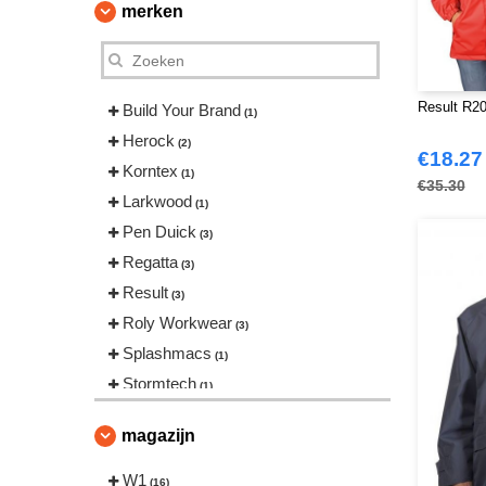
merken
Result R20
Build Your Brand
(1)
Herock
(2)
€18.27
Korntex
(1)
€35.30
Larkwood
(1)
Pen Duick
(3)
Regatta
(3)
Result
(3)
Roly Workwear
(3)
Splashmacs
(1)
Stormtech
(1)
magazijn
W1
(16)