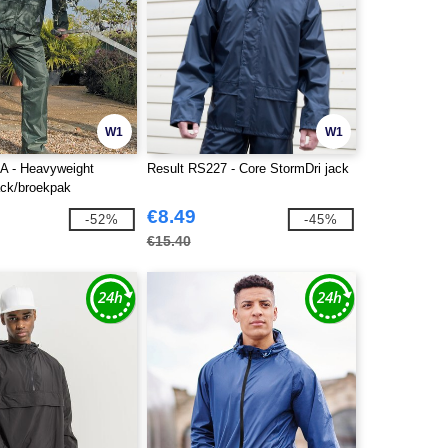
W1
W1
A - Heavyweight
Result RS227 - Core StormDri jack
ack/broekpak
€8.49
-52%
-45%
€15.40