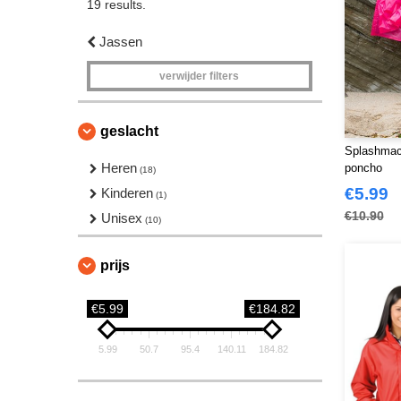
19 results.
Jassen
verwijder filters
geslacht
Splashmacs
Heren
poncho
(18)
€5.99
Kinderen
(1)
€10.90
Unisex
(10)
prijs
€5.99
€184.82
5.99
50.7
95.4
140.11
184.82