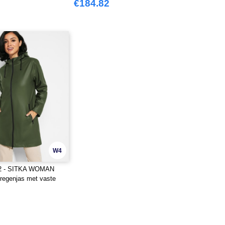
€184.82
W4
2 - SITKA WOMAN
 regenjas met vaste
 klep