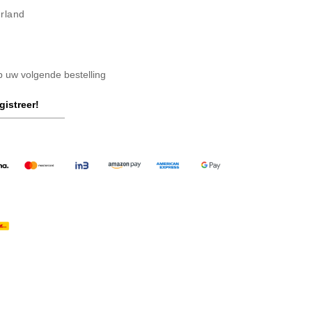
erland
op uw volgende bestelling
gistreer!