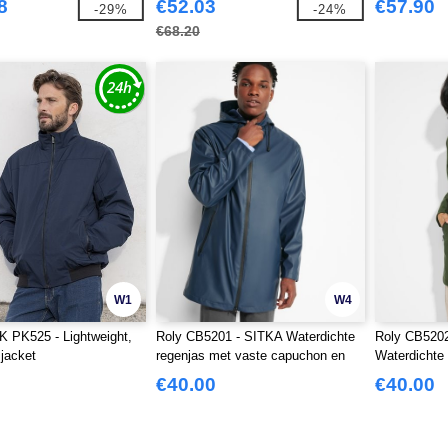
8
€52.03
€57.90
-29%
-24%
€68.20
W1
W4
 PK525 - Lightweight,
Roly CB5201 - SITKA Waterdichte
Roly CB520
 jacket
regenjas met vaste capuchon en
Waterdichte
vizier
capuchon en
€40.00
€40.00