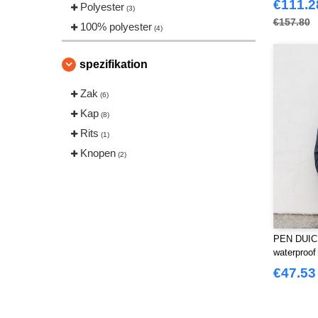
€111.2
Polyester
(3)
€157.80
100% polyester
(4)
spezifikation
Zak
(6)
Kap
(8)
Rits
(1)
Knopen
(2)
PEN DUICK
waterproof
€47.53