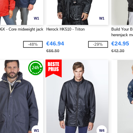
W1
W1
6X - Core midweight jack
Herock HK510 - Triton
Build Your 
herenjack met
€46.94
€24.95
-48%
-29%
€66.50
€42.30
W1
W4