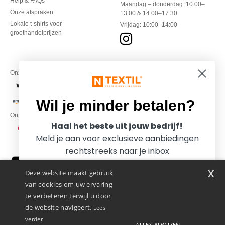
Help & FAQs
Maandag – donderdag: 10:00–
Onze afspraken
13:00 & 14:00–17:30
Lokale t-shirts voor
Vrijdag: 10:00–14:00
groothandelprijzen
Onze financiële partners
Wil je minder betalen?
Onze transporteurs
Haal het beste uit jouw bedrijf!
Meld je aan voor exclusieve aanbiedingen
rechtstreeks naar je inbox
x
Deze website maakt gebruik
van cookies om uw ervaring
te verbeteren terwijl u door
de website navigeert.
Lees
verder
ALLES AFWIJZEN
Promotional Products Almere (P.P.A.) B.V.