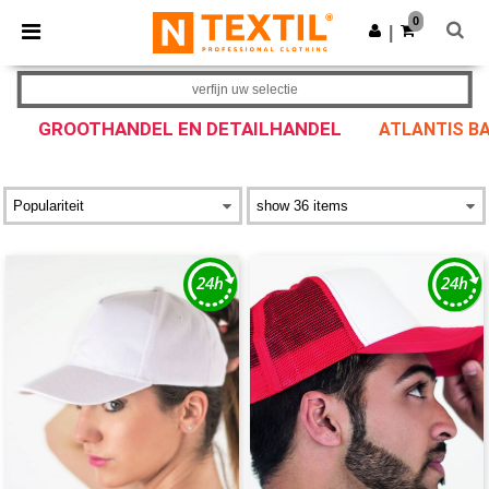
×
Ntextil-app
0
Download app
|
Betere prijzen in de app!
verfijn uw selectie
GROOTHANDEL EN DETAILHANDEL
ATLANTIS BA