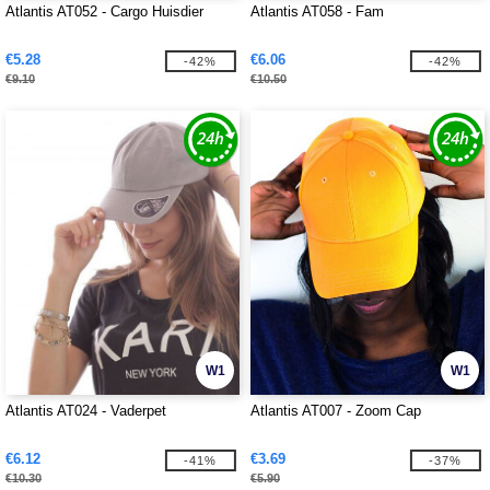
Atlantis AT052 - Cargo Huisdier
Atlantis AT058 - Fam
€5.28
€6.06
-42%
-42%
€9.10
€10.50
W1
W1
Atlantis AT024 - Vaderpet
Atlantis AT007 - Zoom Cap
€6.12
€3.69
-41%
-37%
€10.30
€5.90