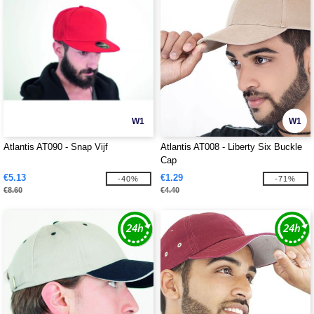
W1
W1
Atlantis AT090 - Snap Vijf
Atlantis AT008 - Liberty Six Buckle
Cap
€5.13
€1.29
-40%
-71%
€8.60
€4.40