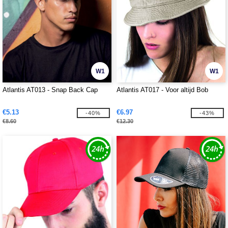
W1
W1
Atlantis AT013 - Snap Back Cap
Atlantis AT017 - Voor altijd Bob
€5.13
€6.97
-40%
-43%
€8.60
€12.30