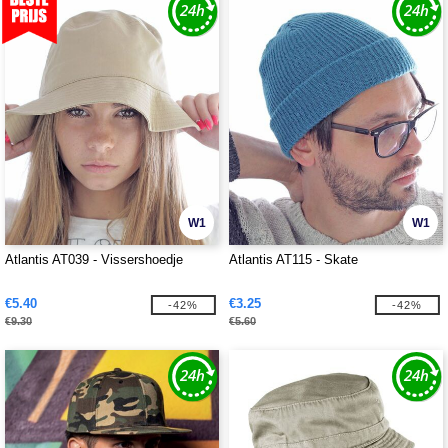
W1
W1
Atlantis AT039 - Vissershoedje
Atlantis AT115 - Skate
€5.40
€3.25
-42%
-42%
€9.30
€5.60