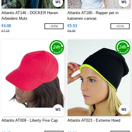
W1
W1
Atlantis AT146 - DOCKER Haven
Atlantis AT180 - Rapper pet in
Arbeiders Muts
katoenen canvas
€4.08
€5.53
-43%
-41%
€7.10
€9.30
W1
W1
Atlantis AT009 - Liberty Five Cap
Atlantis AT023 - Extreme Hoed