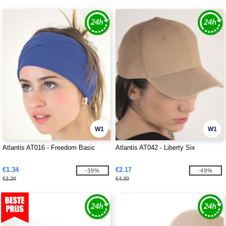
W1
W1
Atlantis AT016 - Freedom Basic
Atlantis AT042 - Liberty Six
€1.34
€2.17
-39%
-49%
€2.20
€4.30