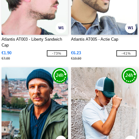
W1
W1
Atlantis AT003 - Liberty Sandwich
Atlantis AT005 - Actie Cap
Cap
€1.90
€6.23
-73%
-41%
€7.00
€10.50