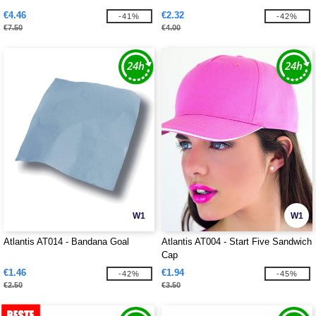
€4.46
€2.32
-41%
-42%
€7.50
€4.00
W1
W1
Atlantis AT014 - Bandana Goal
Atlantis AT004 - Start Five Sandwich
Cap
€1.46
€1.94
-42%
-45%
€2.50
€3.50