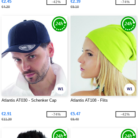
€2.45
€2.39
-42%
-74%
€4.20
€9.10
W1
W1
Atlantis AT030 - Schenker Cap
Atlantis AT108 - Flits
€2.91
€5.47
-74%
-42%
€11.20
€9.40