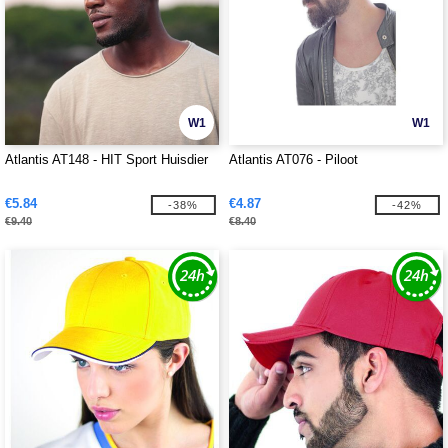
W1
W1
Atlantis AT148 - HIT Sport Huisdier
Atlantis AT076 - Piloot
€5.84
€4.87
-38%
-42%
€9.40
€8.40