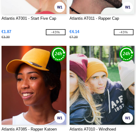
W1
W1
Atlantis AT001 - Start Five Cap
Atlantis AT011 - Rapper Cap
€1.87
€4.14
-43%
-43%
€3.30
€7.20
W1
W1
Atlantis AT085 - Rapper Katoen
Atlantis AT010 - Windhoed