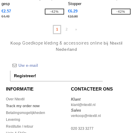
gesp
Stopper
€2.57
€6.29
-42%
-42%
€4.40
€10.90
1
2
»
Koop
Goedkope kleding & accessoires online
bij Ntextil
Nederland
Registreer!
INFORMATIE
CONTACTEER ONS
Over Ntextil
Klant
klant@ntextil.nl
Track my order now
Sales
Betalingsmogelijkheden
verkoop@ntextil.nl
Levering
Restitutie / retour
020 323 3277