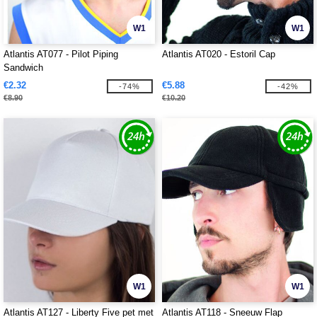
W1
W1
Atlantis AT077 - Pilot Piping
Atlantis AT020 - Estoril Cap
Sandwich
€2.32
€5.88
-74%
-42%
€8.90
€10.20
W1
W1
Atlantis AT127 - Liberty Five pet met
Atlantis AT118 - Sneeuw Flap