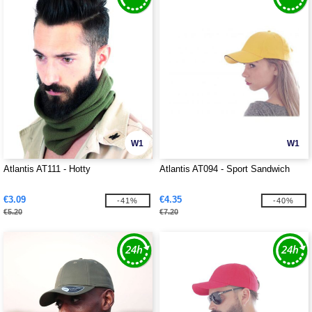
W1
W1
Atlantis AT111 - Hotty
Atlantis AT094 - Sport Sandwich
€3.09
€4.35
-41%
-40%
€5.20
€7.20