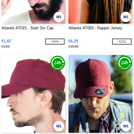
W1
W1
Atlantis AT015 - Start Six Cap
Atlantis AT083 - Rapper Jersey
€1.87
€6.25
-46%
-42%
€3.50
€10.80
W1
W1