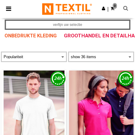
×
Ntextil-app
0
Download app
|
Betere prijzen in de app!
verfijn uw selectie
GROOTHANDEL EN DETAILH
ONBEDRUKTE KLEDING