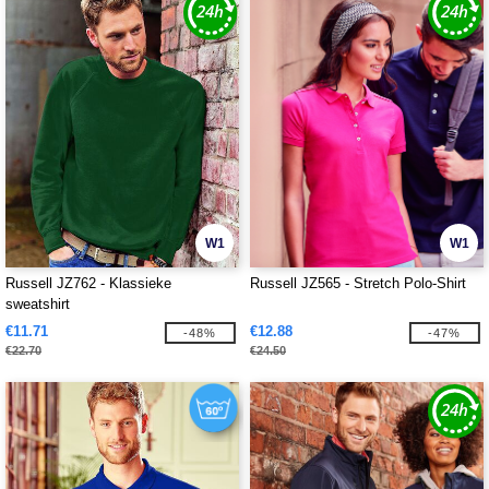
W1
W1
Russell JZ762 - Klassieke
Russell JZ565 - Stretch Polo-Shirt
sweatshirt
€11.71
€12.88
-48%
-47%
€22.70
€24.50