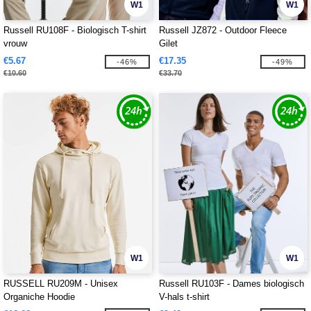
W1
W1
Russell RU108F - Biologisch T-shirt
Russell JZ872 - Outdoor Fleece
vrouw
Gilet
€5.67
€17.35
-46%
-49%
€10.60
€33.70
W1
W1
RUSSELL RU209M - Unisex
Russell RU103F - Dames biologisch
Organiche Hoodie
V-hals t-shirt