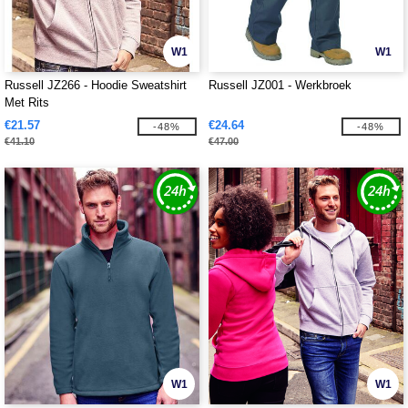
W1
W1
Russell JZ266 - Hoodie Sweatshirt
Russell JZ001 - Werkbroek
Met Rits
€21.57
€24.64
-48%
-48%
€41.10
€47.00
W1
W1