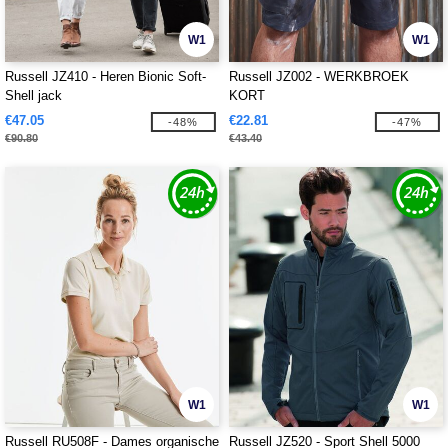
W1
W1
Russell JZ410 - Heren Bionic Soft-
Russell JZ002 - WERKBROEK
Shell jack
KORT
€47.05
€22.81
-48%
-47%
€90.80
€43.40
W1
W1
Russell RU508F - Dames organische
Russell JZ520 - Sport Shell 5000