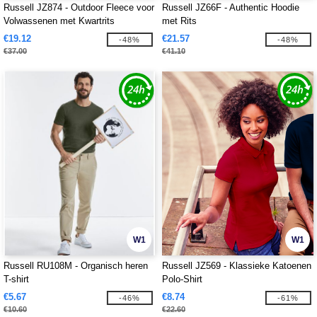
Russell JZ874 - Outdoor Fleece voor
Russell JZ66F - Authentic Hoodie
Volwassenen met Kwartrits
met Rits
€19.12
€21.57
-48%
-48%
€37.00
€41.10
W1
W1
Russell RU108M - Organisch heren
Russell JZ569 - Klassieke Katoenen
T-shirt
Polo-Shirt
€5.67
€8.74
-46%
-61%
€10.60
€22.60