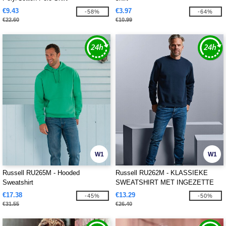
€9.43
€3.97
-58%
-64%
€22.60
€10.99
W1
W1
Russell RU265M - Hooded
Russell RU262M - KLASSIEKE
Sweatshirt
SWEATSHIRT MET INGEZETTE
MOUWEN
€17.38
€13.29
-45%
-50%
€31.55
€26.40