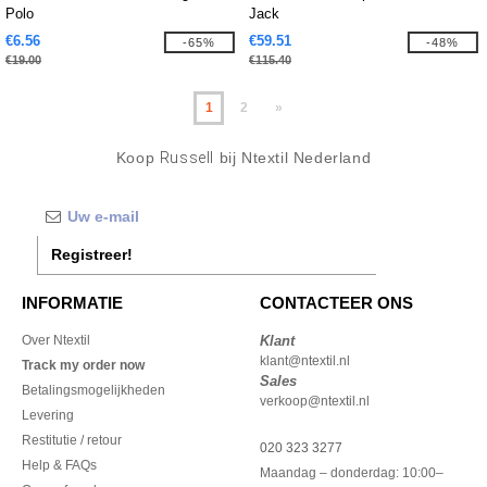
Polo
Jack
€6.56
€59.51
-65%
-48%
€19.00
€115.40
1
2
»
Koop
Russell
bij Ntextil Nederland
Registreer!
INFORMATIE
CONTACTEER ONS
Over Ntextil
Klant
klant@ntextil.nl
Track my order now
Sales
Betalingsmogelijkheden
verkoop@ntextil.nl
Levering
Restitutie / retour
020 323 3277
Help & FAQs
Maandag – donderdag: 10:00–