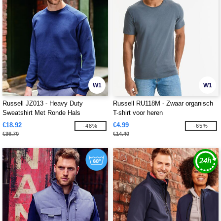
W1
W1
Russell JZ013 - Heavy Duty
Russell RU118M - Zwaar organisch
Sweatshirt Met Ronde Hals
T-shirt voor heren
€18.92
€4.99
-48%
-65%
€36.70
€14.40