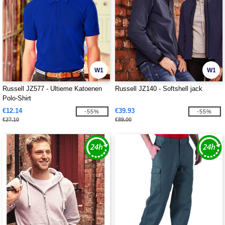
W1
W1
Russell JZ577 - Ultieme Katoenen
Russell JZ140 - Softshell jack
Polo-Shirt
€12.14
€39.93
-55%
-55%
€27.10
€89.00