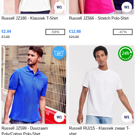
W1
W1
Russell JZ180 - Klassiek T-Shirt
Russell JZ566 - Stretch Polo-Shirt
€2.84
€12.88
-59%
-47%
€7.00
€24.50
W1
W1
Russell JZ599 - Duurzaam
Russell RU215 - Klassiek zwaar T-
Poly/Cotton Polo-Shirt
shirt