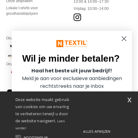
Onze afspraken
13:00 & 14:00–17:30
Lokale t-shirts voor
Vrijdag: 10:00–14:00
groothandelprijzen
Onze financiële partners
Wil je minder betalen?
Onze transporteurs
Haal het beste uit jouw bedrijf!
Meld je aan voor exclusieve aanbiedingen
rechtstreeks naar je inbox
x
Deze website maakt gebruik
van cookies om uw ervaring
te verbeteren terwijl u door
de website navigeert.
Lees
verder
ALLES AFWIJZEN
Promotional Products Almere (P.P.A.) B.V.
Zekeringstraat 46, 1014BT Amsterdam - VAT NL 005596191B03 - KvK
NOODZAKELIJK