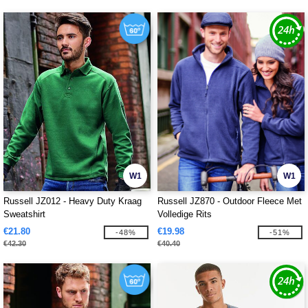
W1
W1
Russell JZ012 - Heavy Duty Kraag
Russell JZ870 - Outdoor Fleece Met
Sweatshirt
Volledige Rits
€21.80
€19.98
-48%
-51%
€42.30
€40.40