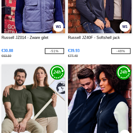
W1
W1
Russell JZ014 - Zware gilet
Russell JZ40F - Softshell jack
€30.88
€39.93
-51%
-48%
€63.50
€77.40