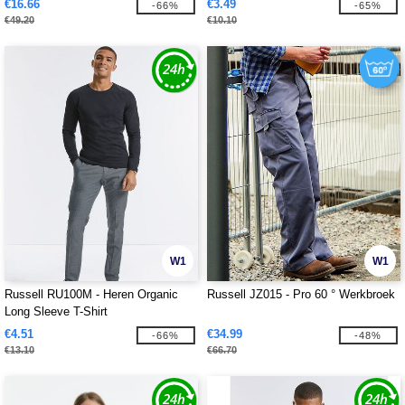
€16.66
€3.49
-66%
-65%
€49.20
€10.10
W1
W1
Russell RU100M - Heren Organic
Russell JZ015 - Pro 60 ° Werkbroek
Long Sleeve T-Shirt
€4.51
€34.99
-66%
-48%
€13.10
€66.70