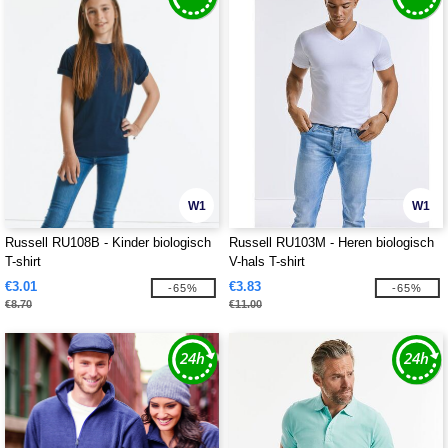
W1
W1
Russell RU108B - Kinder biologisch
Russell RU103M - Heren biologisch
T-shirt
V-hals T-shirt
€3.01
€3.83
-65%
-65%
€8.70
€11.00