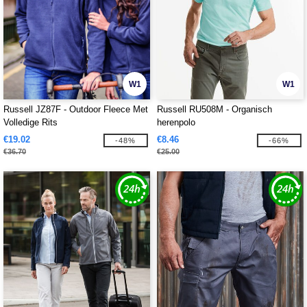
W1
W1
Russell JZ87F - Outdoor Fleece Met
Russell RU508M - Organisch
Volledige Rits
herenpolo
€19.02
€8.46
-48%
-66%
€36.70
€25.00