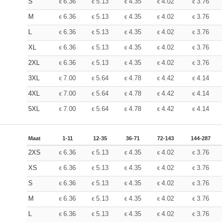
S
6.36
5.13
4.35
4.02
3.76
€
€
€
€
€
M
6.36
5.13
4.35
4.02
3.76
€
€
€
€
€
L
6.36
5.13
4.35
4.02
3.76
€
€
€
€
€
XL
6.36
5.13
4.35
4.02
3.76
€
€
€
€
€
2XL
6.36
5.13
4.35
4.02
3.76
€
€
€
€
€
3XL
7.00
5.64
4.78
4.42
4.14
€
€
€
€
€
4XL
7.00
5.64
4.78
4.42
4.14
€
€
€
€
€
5XL
7.00
5.64
4.78
4.42
4.14
€
€
€
€
€
Maat
1-11
12-35
36-71
72-143
144-287
2XS
6.36
5.13
4.35
4.02
3.76
€
€
€
€
€
XS
6.36
5.13
4.35
4.02
3.76
€
€
€
€
€
S
6.36
5.13
4.35
4.02
3.76
€
€
€
€
€
M
6.36
5.13
4.35
4.02
3.76
€
€
€
€
€
L
6.36
5.13
4.35
4.02
3.76
€
€
€
€
€