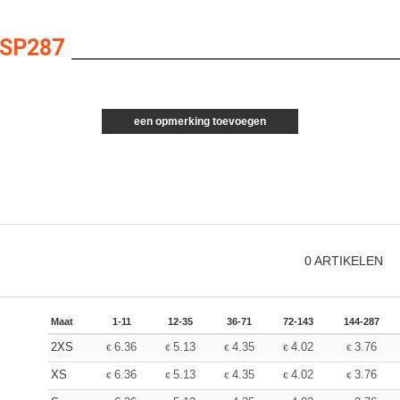
 SP287
een opmerking toevoegen
0
ARTIKELEN
Maat
1-11
12-35
36-71
72-143
144-287
2XS
6.36
5.13
4.35
4.02
3.76
€
€
€
€
€
XS
6.36
5.13
4.35
4.02
3.76
€
€
€
€
€