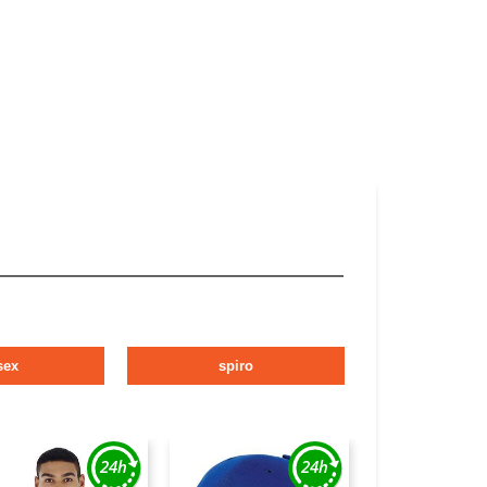
sex
spiro