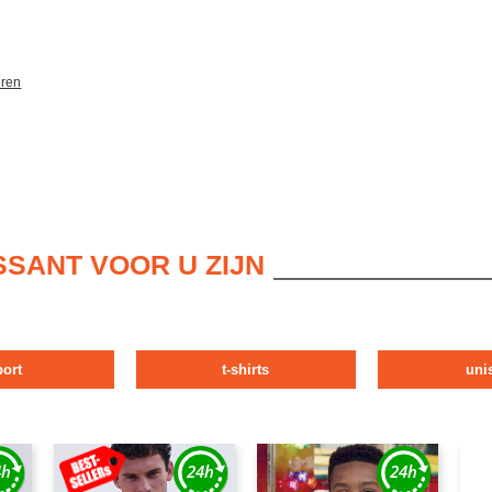
eren
SSANT VOOR U ZIJN
port
t-shirts
uni