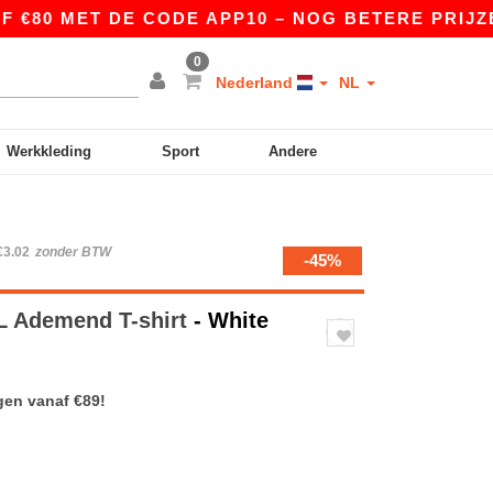
ET DE CODE APP10 – NOG BETERE PRIJZEN IN DE
0
Nederland
NL
Werkkleding
Sport
Andere
€3.02
zonder BTW
-45%
 Ademend T-shirt
- White
gen vanaf €89!