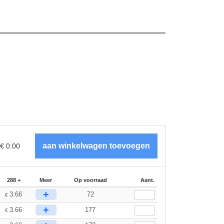
€
0.00
288 +
Meer
Op voorraad
Aant.
+
3.66
72
€
+
3.66
177
€