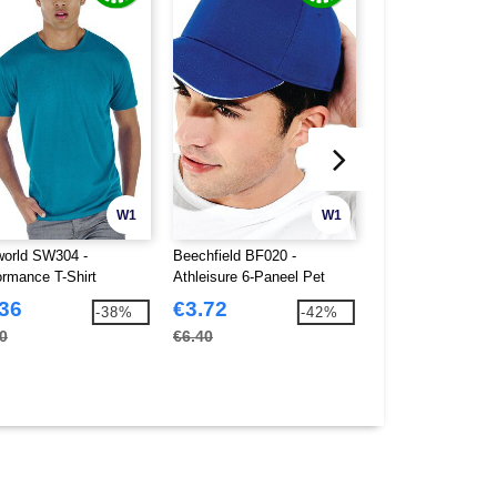
W1
W1
world SW304 -
Beechfield BF020 -
Gildan GN858 - P
ormance T-Shirt
Athleisure 6-Paneel Pet
katoenen dubbele
Polo
.36
€3.72
€7.09
-38%
-42%
0
€6.40
€19.20