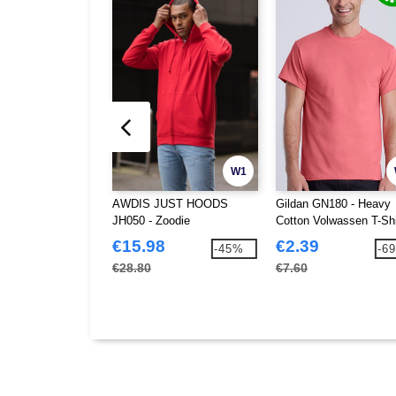
W1
AWDIS JUST HOODS
Gildan GN180 - Heavy
JH050 - Zoodie
Cotton Volwassen T-Shi
€15.98
€2.39
-45%
-6
€28.80
€7.60