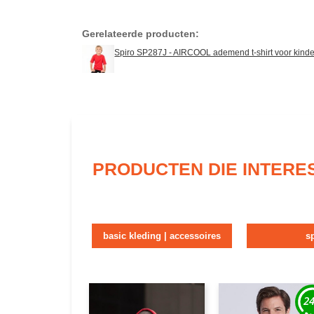
Gerelateerde producten:
Spiro SP287J - AIRCOOL ademend t-shirt voor kind
PRODUCTEN DIE INTERE
basic kleding | accessoires
s