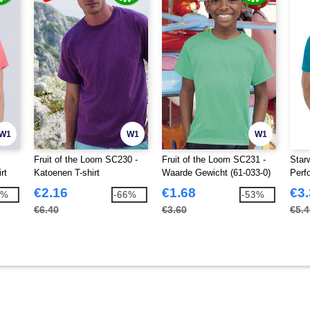
W1
W1
W1
Fruit of the Loom SC230 -
Fruit of the Loom SC231 -
Star
rt
Katoenen T-shirt
Waarde Gewicht (61-033-0)
Perf
€2.16
€1.68
€3
9%
-66%
-53%
€6.40
€3.60
€5.4