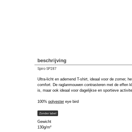
beschrijving
Spiro SP287
Ultra-licht en ademend T-shirt, ideaal voor de zomer, h
comfort. De raglanmouwen contrasteren met de effen kleu
is, maar ook ideaal voor dagelijkse en sportieve activi
100%
polyester
eye bird
Zonder label
Gewicht
130g/m²