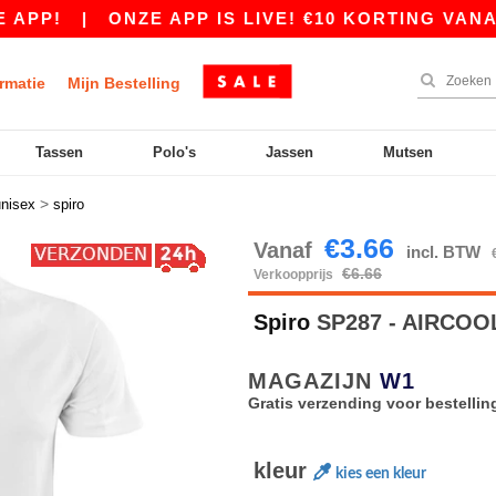
|
ONZE APP IS LIVE! €10 KORTING VANAF €80 M
rmatie
Mijn Bestelling
Tassen
Polo's
Jassen
Mutsen
>
unisex
spiro
€3.66
Vanaf
incl. BTW
€6.66
Verkoopprijs
Spiro
SP287 - AIRCOOL
MAGAZIJN
W1
Gratis verzending voor bestellin
kleur
kies een kleur