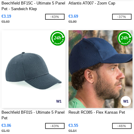
Beechfield BF15C - Ultimate 5 Panel
Atlantis AT007 - Zoom Cap
Pet - Sandwich Klep
€3.19
€3.69
-43%
-37%
€5.60
€5.90
W1
W1
Beechfield BF015 - Ultimate 5 Panel
Result RC085 - Flex Kansas Pet
Pet
€3.06
€3.55
-43%
-46%
€5.40
€6.54