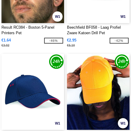
W1
W1
Result RC084 - Boston 5-Panel
Beechfield BF058 - Laag Profiel
Printers Pet
Zware Katoen Drill Pet
€1.64
€2.95
-46%
-42%
€3.02
€5.10
W1
W1