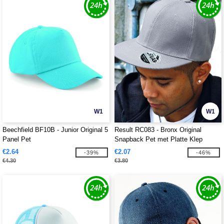
W1
W1
Beechfield BF10B - Junior Original 5
Result RC083 - Bronx Original
Panel Pet
Snapback Pet met Platte Klep
€2.64
€2.07
-39%
-46%
€4.30
€3.80