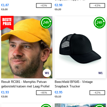
€1.87
€2.98
-43%
-43%
€3.30
€5.20
W1
W1
Result RC081 - Memphis Petvan
Beechfield BF645 - Vintage
geborsteld katoen met Laag Profiel
Snapback Trucker
€1.93
€2.95
-46%
-42%
€3.56
€5.10