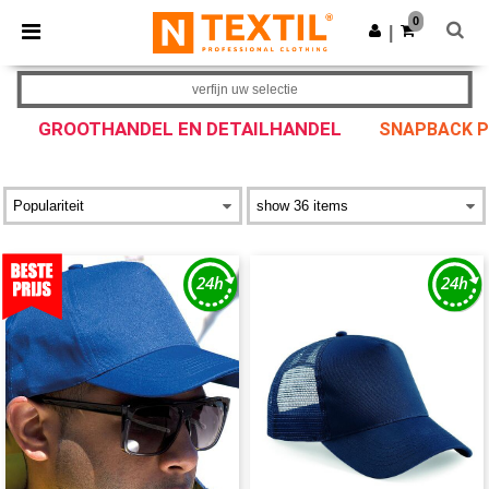
×
Ntextil-app
0
Download app
|
Betere prijzen in de app!
verfijn uw selectie
GROOTHANDEL EN DETAILHANDEL
SNAPBACK P