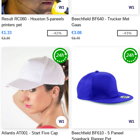
W1
W1
Result RC080 - Houston 5-paneels
Beechfield BF640 - Trucker Met
printers pet
Gaas
€1.33
€3.08
-42%
-43%
€2.30
€5.40
W1
W1
Atlantis AT001 - Start Five Cap
Beechfield BF610 - 5 Paneel
Snapback Rapper Pet