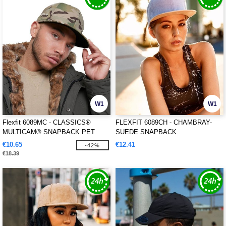
W1
W1
Flexfit 6089MC - CLASSICS®
FLEXFIT 6089CH - CHAMBRAY-
MULTICAM® SNAPBACK PET
SUEDE SNAPBACK
€10.65
€12.41
-42%
€18.39