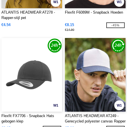
W1
W1
ATLANTIS HEADWEAR AT278 -
Flexfit F6089M - Snapback Hoeden
Rapper-stijl pet
€4.54
€8.15
-45%
€14.90
W1
W1
Flexfit FX7706 - Snapback Hats
ATLANTIS HEADWEAR AT249 -
gebogen klep
Gerecycled polyester canvas Rapper
pet