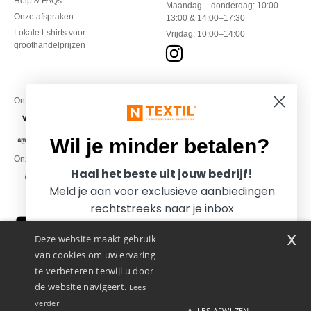
Help & FAQs
Maandag – donderdag: 10:00–
Onze afspraken
13:00 & 14:00–17:30
Lokale t-shirts voor
Vrijdag: 10:00–14:00
groothandelprijzen
Onze financiële partners
Wil je minder betalen?
Onze transporteurs
Haal het beste uit jouw bedrijf!
Meld je aan voor exclusieve aanbiedingen
rechtstreeks naar je inbox
x
Deze website maakt gebruik
van cookies om uw ervaring
te verbeteren terwijl u door
de website navigeert.
Lees
verder
ALLES AFWIJZEN
Promotional Products Almere (P.P.A.) B.V.