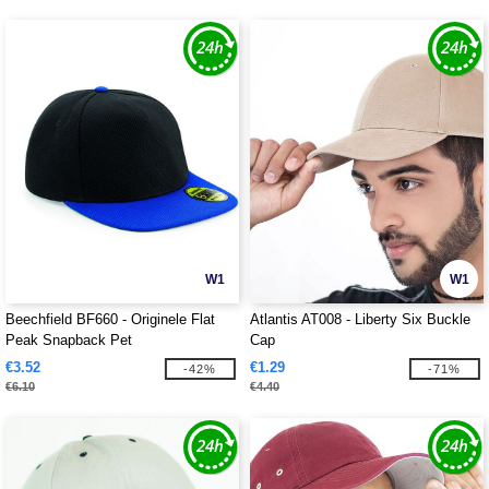
W1
W1
Beechfield BF660 - Originele Flat
Atlantis AT008 - Liberty Six Buckle
Peak Snapback Pet
Cap
€3.52
€1.29
-42%
-71%
€6.10
€4.40