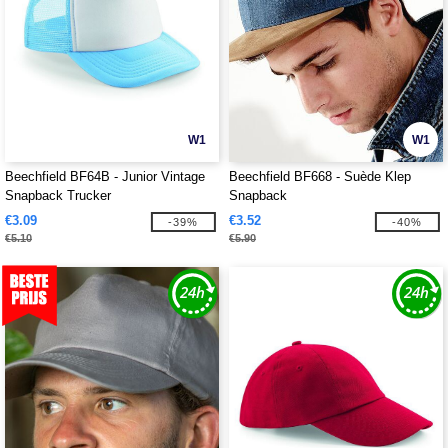
W1
W1
Beechfield BF64B - Junior Vintage
Beechfield BF668 - Suède Klep
Snapback Trucker
Snapback
€3.09
€3.52
-39%
-40%
€5.10
€5.90