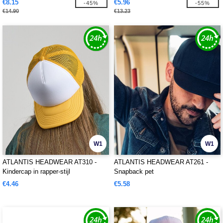
€8.15
€5.96
-45%
-55%
€14.90
€13.23
W1
W1
ATLANTIS HEADWEAR AT310 -
ATLANTIS HEADWEAR AT261 -
Kindercap in rapper-stijl
Snapback pet
€4.46
€5.58