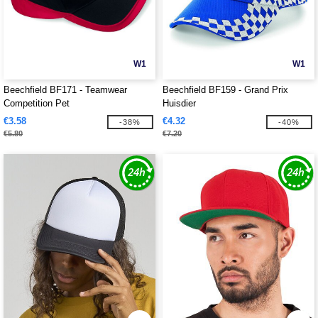
W1
W1
Beechfield BF171 - Teamwear
Beechfield BF159 - Grand Prix
Competition Pet
Huisdier
€3.58
€4.32
-38%
-40%
€5.80
€7.20