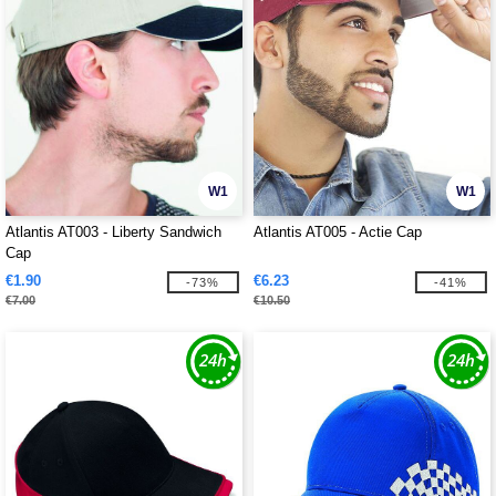
W1
W1
Atlantis AT003 - Liberty Sandwich
Atlantis AT005 - Actie Cap
Cap
€1.90
€6.23
-73%
-41%
€7.00
€10.50