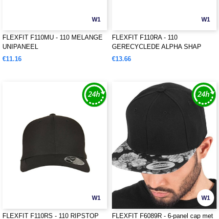
W1
W1
FLEXFIT F110MU - 110 MELANGE
FLEXFIT F110RA - 110
UNIPANEEL
GERECYCLEDE ALPHA SHAP
TRUCKER
€11.16
€13.66
W1
W1
FLEXFIT F110RS - 110 RIPSTOP
FLEXFIT F6089R - 6-panel cap met