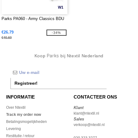
W1
Parks PA060 - Army Classics BDU
€26.79
-34%
€40.60
Koop
Parks
bij Ntextil Nederland
Registreer!
INFORMATIE
CONTACTEER ONS
Over Ntextil
Klant
klant@ntextil.nl
Track my order now
Sales
Betalingsmogelijkheden
verkoop@ntextil.nl
Levering
Restitutie / retour