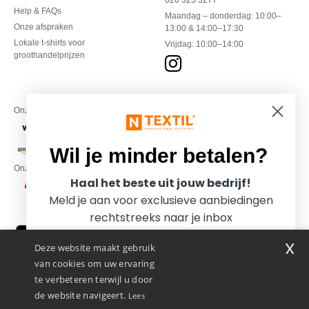
020 323 3277
Help & FAQs
Maandag – donderdag: 10:00–
Onze afspraken
13:00 & 14:00–17:30
Lokale t-shirts voor
Vrijdag: 10:00–14:00
groothandelprijzen
Onze financiële partners
Wil je minder betalen?
Onze transporteurs
Haal het beste uit jouw bedrijf!
Meld je aan voor exclusieve aanbiedingen
rechtstreeks naar je inbox
x
Deze website maakt gebruik
van cookies om uw ervaring
te verbeteren terwijl u door
de website navigeert.
Lees