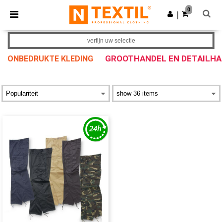
×
Ntextil-app
0
Download app
|
Betere prijzen in de app!
verfijn uw selectie
GROOTHANDEL EN DETAILH
ONBEDRUKTE KLEDING