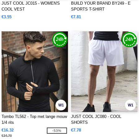
JUST COOL JC015 - WOMEN'S
BUILD YOUR BRAND BY249 - E
COOL VEST
SPORTS T-SHIRT
€3.55
€7.81
W1
W1
Tombo TL562 - Top met lange mouw
JUST COOL JC080 - COOL
1/4 rits
SHORTS
€16.32
€7.78
-53%
€34.70