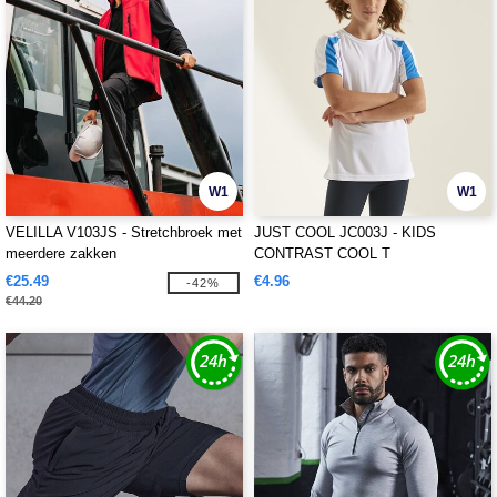
W1
W1
VELILLA V103JS - Stretchbroek met
JUST COOL JC003J - KIDS
meerdere zakken
CONTRAST COOL T
€25.49
€4.96
-42%
€44.20