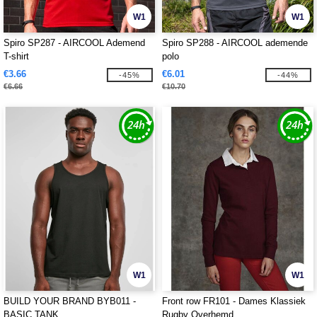
W1
W1
Spiro SP287 - AIRCOOL Ademend
Spiro SP288 - AIRCOOL ademende
T-shirt
polo
€3.66
€6.01
-45%
-44%
€6.66
€10.70
W1
W1
BUILD YOUR BRAND BYB011 -
Front row FR101 - Dames Klassiek
BASIC TANK
Rugby Overhemd