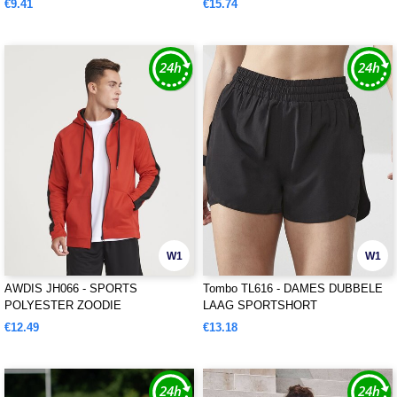
€9.41
€15.74
W1
W1
AWDIS JH066 - SPORTS
Tombo TL616 - DAMES DUBBELE
POLYESTER ZOODIE
LAAG SPORTSHORT
€12.49
€13.18