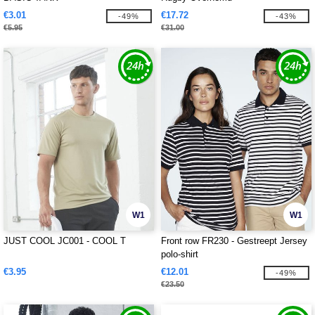
€3.01
€17.72
-49%
-43%
€5.95
€31.00
W1
W1
JUST COOL JC001 - COOL T
Front row FR230 - Gestreept Jersey
polo-shirt
€3.95
€12.01
-49%
€23.50