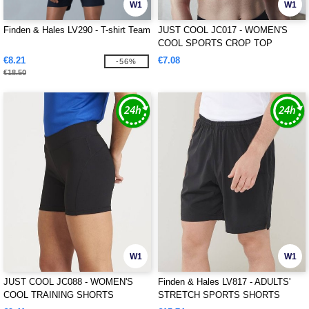
W1
W1
Finden & Hales LV290 - T-shirt Team
JUST COOL JC017 - WOMEN'S
COOL SPORTS CROP TOP
€8.21
€7.08
-56%
€18.50
W1
W1
JUST COOL JC088 - WOMEN'S
Finden & Hales LV817 - ADULTS'
COOL TRAINING SHORTS
STRETCH SPORTS SHORTS