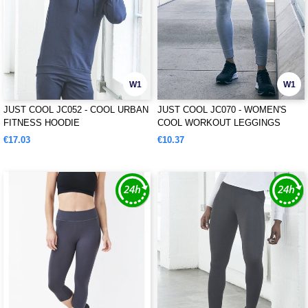
W1
W1
JUST COOL JC052 - COOL URBAN
JUST COOL JC070 - WOMEN'S
FITNESS HOODIE
COOL WORKOUT LEGGINGS
€17.03
€10.37