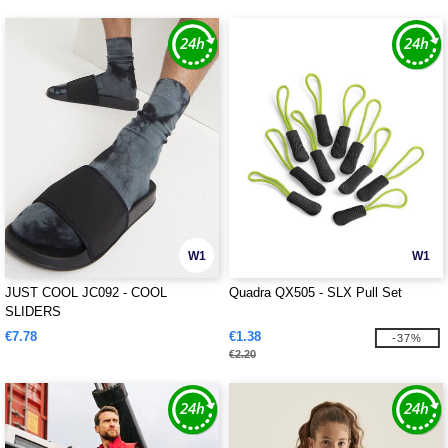
W1
W1
JUST COOL JC092 - COOL
Quadra QX505 - SLX Pull Set
SLIDERS
€7.78
€1.38
-37%
€2.20