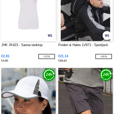
W1
W1
JHK JK423 - Saona tanktop
Finden & Hales LV871 - Sportjack
€2.81
€21.14
-43%
-46%
€4.90
€39.10