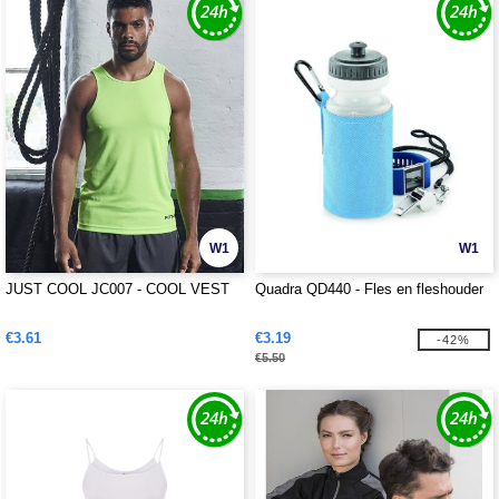
W1
W1
JUST COOL JC007 - COOL VEST
Quadra QD440 - Fles en fleshouder
€3.61
€3.19
-42%
€5.50