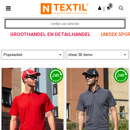
×
Ntextil-app
0
Download app
|
Betere prijzen in de app!
verfijn uw selectie
GROOTHANDEL EN DETAILHANDEL
UNISEX SPO