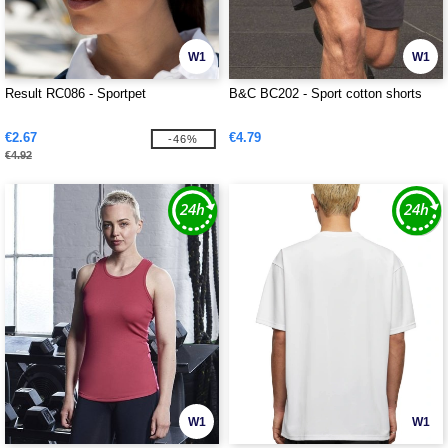
W1
W1
Result RC086 - Sportpet
B&C BC202 - Sport cotton shorts
€2.67
€4.79
-46%
€4.92
W1
W1