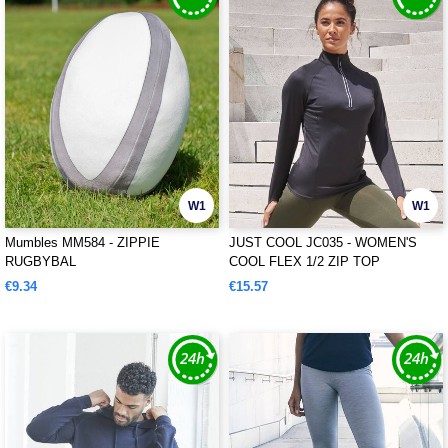
W1
W1
Mumbles MM584 - ZIPPIE
JUST COOL JC035 - WOMEN'S
RUGBYBAL
COOL FLEX 1/2 ZIP TOP
€9.34
€15.57