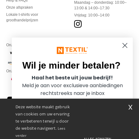
Help & FAQs
Maandag – donderdag: 10:00–
Onze afspraken
13:00 & 14:00–17:30
Lokale t-shirts voor
Vrijdag: 10:00–14:00
groothandelprijzen
Onze financiële partners
Wil je minder betalen?
Onze transporteurs
Haal het beste uit jouw bedrijf!
Meld je aan voor exclusieve aanbiedingen
rechtstreeks naar je inbox
x
Deze website maakt gebruik
van cookies om uw ervaring
te verbeteren terwijl u door
de website navigeert.
Lees
verder
ALLES AFWIJZEN
Promotional Products Almere (P.P.A.) B.V.