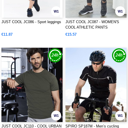
W1
W1
JUST COOL JC086 - Sport leggings
JUST COOL JC087 - WOMEN'S
COOL ATHLETIC PANTS
€11.87
€15.57
W1
W1
JUST COOL JC110 - COOL URBAN
SPIRO SP187M - Men’s cycling