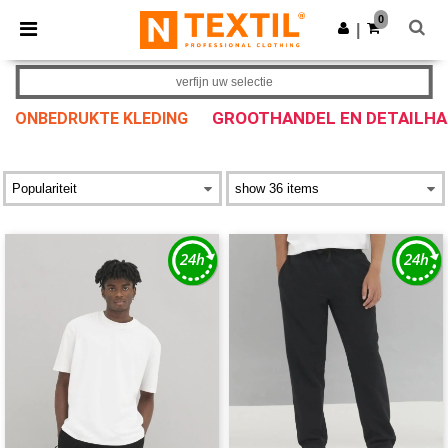
×
Ntextil-app
0
Download app
|
Betere prijzen in de app!
verfijn uw selectie
GROOTHANDEL EN DETAILH
ONBEDRUKTE KLEDING