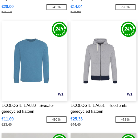
€20.00
€14.04
-43%
-50%
€35.10
€28.00
W1
W1
ECOLOGIE EA030 - Sweater
ECOLOGIE EA051 - Hoodie rits
gerecycled katoen
gerecycled katoen
€11.69
€25.33
-50%
-43%
€23.40
€44.40