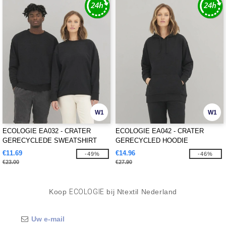
W1
W1
ECOLOGIE EA032 - CRATER
ECOLOGIE EA042 - CRATER
GERECYCLEDE SWEATSHIRT
GERECYCLED HOODIE
€11.69
€14.96
-49%
-46%
€23.00
€27.90
Koop
ECOLOGIE
bij Ntextil Nederland