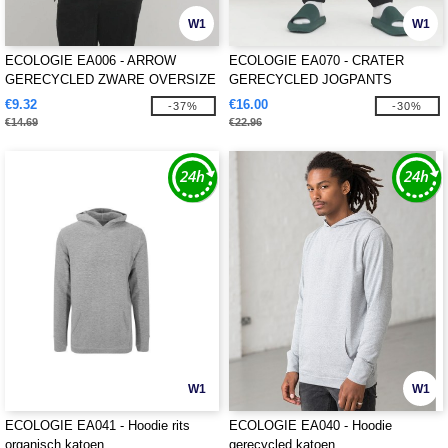
W1
W1
ECOLOGIE EA006 - ARROW
ECOLOGIE EA070 - CRATER
GERECYCLED ZWARE OVERSIZE
GERECYCLED JOGPANTS
T
€9.32
€16.00
-37%
-30%
€14.69
€22.96
W1
W1
ECOLOGIE EA041 - Hoodie rits
ECOLOGIE EA040 - Hoodie
organisch katoen
gerecycled katoen