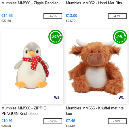
Mumbles MM560 - Zippie Rendier
Mumbles MM052 - Hond Met Rits
€14.53
€13.00
-47%
-47%
€27.60
€24.70
W1
W1
Mumbles MM566 - ZIPPIE
Mumbles MM565 - Knuffel met rits
PENGUIN Knuffelbeer
koe
€10.91
€7.46
-62%
-78%
€28.90
€34.04