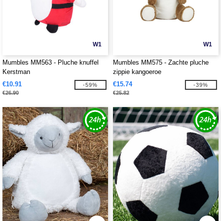
W1
W1
Mumbles MM563 - Pluche knuffel
Mumbles MM575 - Zachte pluche
Kerstman
zippie kangoeroe
€10.91
€15.74
-59%
-39%
€26.90
€25.82