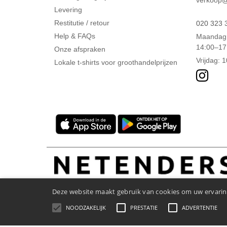
verkoop@n
Levering
Restitutie / retour
020 323 
Help & FAQs
Maandag 
14:00–17
Onze afspraken
Vrijdag: 
Lokale t-shirts voor groothandelprijzen
Deze website maakt gebruik van cookies om uw ervaring
NOODZAKELIJK
PRESTATIE
ADVERTENTIE
Wettelijke bepalingen
-
Privacybeleid
-
Algemene Toega