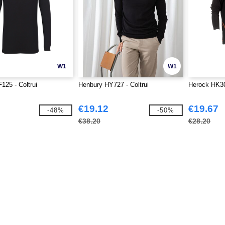
W1
W1
25 - Coltrui
Henbury HY727 - Coltrui
Herock HK3
€19.12
€19.67
-48%
-50%
€38.20
€28.20