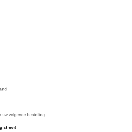
land
op uw volgende bestelling
gistreer!