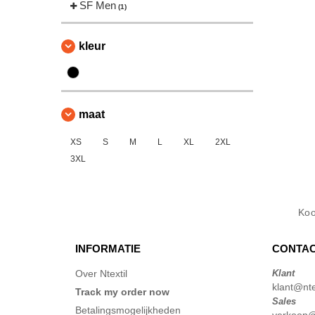
SF Men
(1)
kleur
maat
XS
S
M
L
XL
2XL
3XL
Ko
INFORMATIE
CONTAC
Over Ntextil
Klant
klant@ntex
Track my order now
Sales
Betalingsmogelijkheden