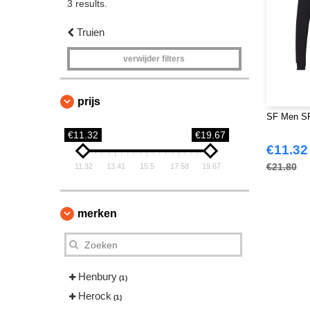
3 results.
Truien
verwijder filters
prijs
SF Men SF1
€11.32
€19.67
€11.32
€21.80
11.32
13.41
15.5
17.58
19.67
merken
Henbury
(1)
Herock
(1)