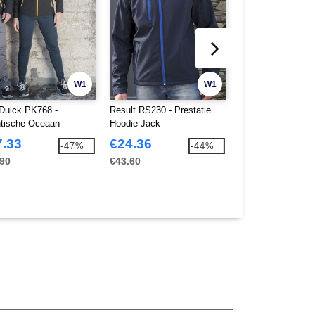
W1
W1
Duick PK768 -
Result RS230 - Prestatie
Result RS231 - H
ntische Oceaan
Hoodie Jack
Bedrukbare Zacht 
7.33
€24.36
€14.96
-47%
-44%
.90
€43.60
€26.60