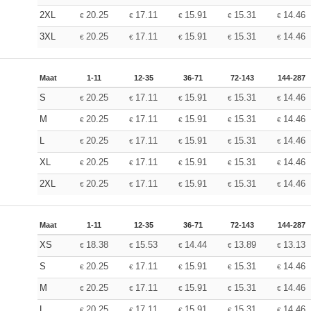
2XL
20.25
17.11
15.91
15.31
14.46
€
€
€
€
€
3XL
20.25
17.11
15.91
15.31
14.46
€
€
€
€
€
Maat
1-11
12-35
36-71
72-143
144-287
S
20.25
17.11
15.91
15.31
14.46
€
€
€
€
€
M
20.25
17.11
15.91
15.31
14.46
€
€
€
€
€
L
20.25
17.11
15.91
15.31
14.46
€
€
€
€
€
XL
20.25
17.11
15.91
15.31
14.46
€
€
€
€
€
2XL
20.25
17.11
15.91
15.31
14.46
€
€
€
€
€
Maat
1-11
12-35
36-71
72-143
144-287
XS
18.38
15.53
14.44
13.89
13.13
€
€
€
€
€
S
20.25
17.11
15.91
15.31
14.46
€
€
€
€
€
M
20.25
17.11
15.91
15.31
14.46
€
€
€
€
€
L
20.25
17.11
15.91
15.31
14.46
€
€
€
€
€