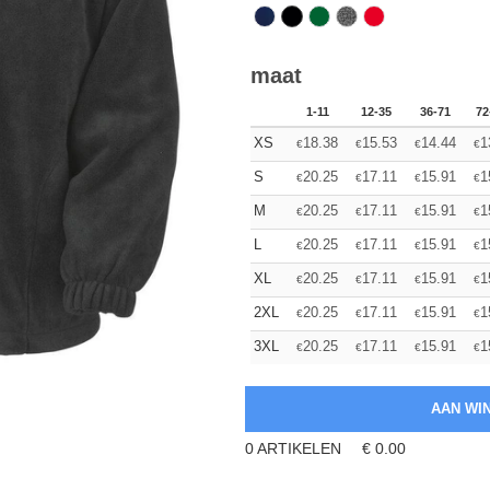
maat
1-11
12-35
36-71
72
XS
18.38
15.53
14.44
1
€
€
€
€
S
20.25
17.11
15.91
1
€
€
€
€
M
20.25
17.11
15.91
1
€
€
€
€
L
20.25
17.11
15.91
1
€
€
€
€
XL
20.25
17.11
15.91
1
€
€
€
€
2XL
20.25
17.11
15.91
1
€
€
€
€
3XL
20.25
17.11
15.91
1
€
€
€
€
0
ARTIKELEN
€
0.00