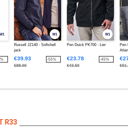
W1
W1
W1
Russell JZ140 - Softshell
Pen Duick PK700 - Lier
Pen 
jack
Atla
€39.93
€23.78
€2
8%
-55%
-45%
€89.00
€43.50
€51
T R33