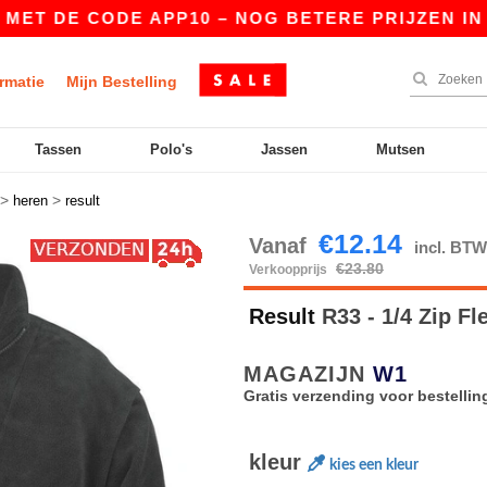
E CODE APP10 – NOG BETERE PRIJZEN IN DE APP
rmatie
Mijn Bestelling
Tassen
Polo's
Jassen
Mutsen
>
>
heren
result
€12.14
Vanaf
incl. BT
€23.80
Verkoopprijs
Result
R33 - 1/4 Zip F
MAGAZIJN
W1
Gratis verzending voor bestellin
kleur
kies een kleur