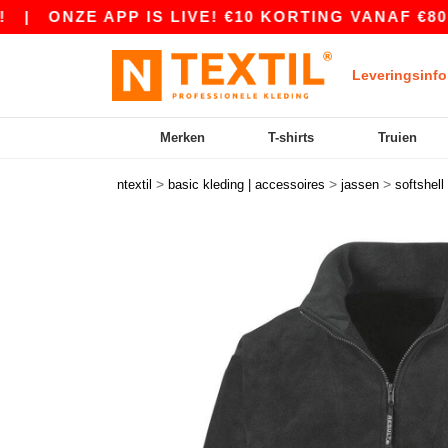
ZE APP IS LIVE! €10 KORTING VANAF €80 MET D
Leveringsinfo
Merken
T-shirts
Truien
>
>
>
ntextil
basic kleding | accessoires
jassen
softshell