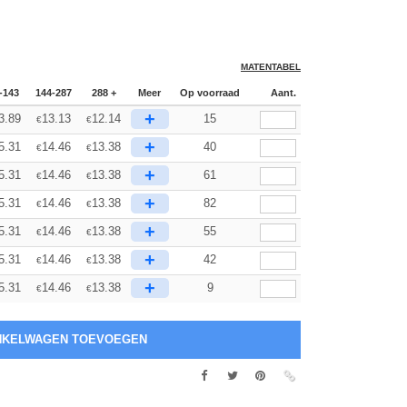
MATENTABEL
-143
144-287
288 +
Meer
Op voorraad
Aant.
+
3.89
13.13
12.14
15
€
€
+
5.31
14.46
13.38
40
€
€
+
5.31
14.46
13.38
61
€
€
+
5.31
14.46
13.38
82
€
€
+
5.31
14.46
13.38
55
€
€
+
5.31
14.46
13.38
42
€
€
+
5.31
14.46
13.38
9
€
€