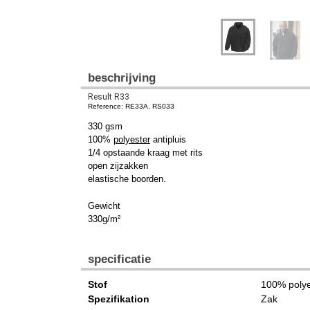
beschrijving
Result R33
Reference: RE33A, RS033
330 gsm
100%
polyester
antipluis
1/4 opstaande kraag met rits
open zijzakken
elastische boorden.
Gewicht
330g/m²
specificatie
Stof
100% polye
Spezifikation
Zak