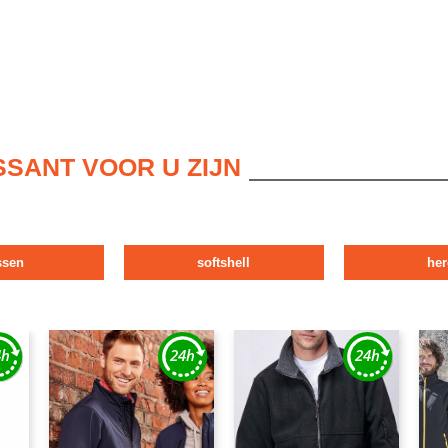
SSANT VOOR U ZIJN
ssen
softshell
her