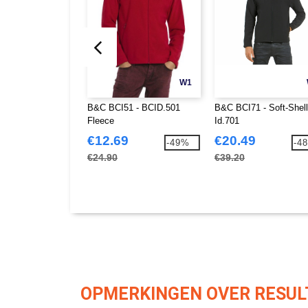
W1
B&C BCI51 - BCID.501
B&C BCI71 - Soft-Shell
Fleece
Id.701
€12.69
€20.49
-49%
-4
€24.90
€39.20
OPMERKINGEN OVER RESUL