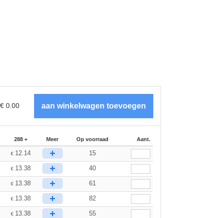
€
0.00
288 +
Meer
Op voorraad
Aant.
+
12.14
15
€
+
13.38
40
€
+
13.38
61
€
+
13.38
82
€
+
13.38
55
€