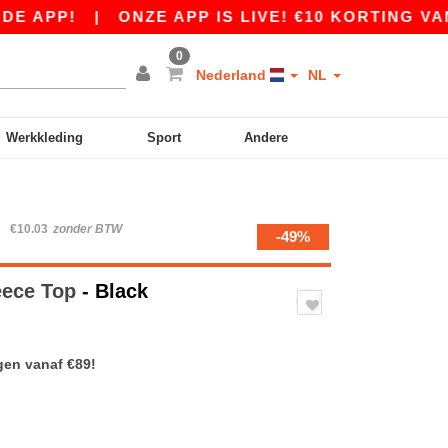
!
|
ONZE APP IS LIVE! €10 KORTING VANAF €8
0
Nederland
NL
Werkkleding
Sport
Andere
W
€10.03
zonder BTW
-49%
leece Top
- Black
gen vanaf €89!