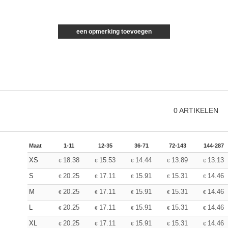
een opmerking toevoegen
0
ARTIKELEN
Maat
1-11
12-35
36-71
72-143
144-287
XS
18.38
15.53
14.44
13.89
13.13
€
€
€
€
€
S
20.25
17.11
15.91
15.31
14.46
€
€
€
€
€
M
20.25
17.11
15.91
15.31
14.46
€
€
€
€
€
L
20.25
17.11
15.91
15.31
14.46
€
€
€
€
€
XL
20.25
17.11
15.91
15.31
14.46
€
€
€
€
€