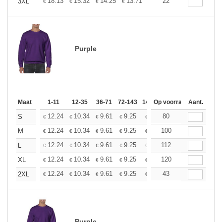
+
18.13
15.32
14.25
13.71
12.95
22
11.98
3XL
€
€
€
€
€
€
Purple
Maat
1-11
12-35
36-71
72-143
144-287
Op voorraad
288 +
Aant.
Meer
+
12.24
10.34
9.61
9.25
8.74
80
8.09
S
€
€
€
€
€
€
+
12.24
10.34
9.61
9.25
8.74
100
8.09
M
€
€
€
€
€
€
+
12.24
10.34
9.61
9.25
8.74
112
8.09
L
€
€
€
€
€
€
+
12.24
10.34
9.61
9.25
8.74
120
8.09
XL
€
€
€
€
€
€
+
12.24
10.34
9.61
9.25
8.74
43
8.09
2XL
€
€
€
€
€
€
Purple