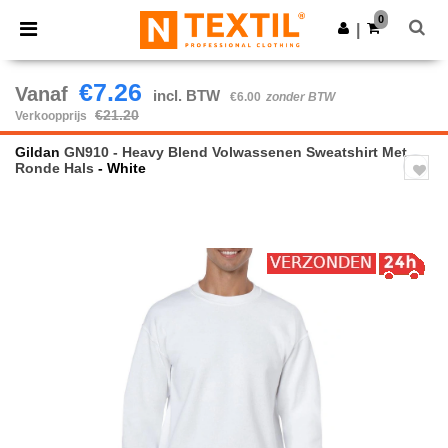
×
Ntextil-app
0
Download app
|
Betere prijzen in de app!
€7.26
Vanaf
incl. BTW
€6.00
zonder BTW
€21.20
Verkoopprijs
Gildan
GN910 - Heavy Blend Volwassenen Sweatshirt Met
Ronde Hals
- White
Previous
Next