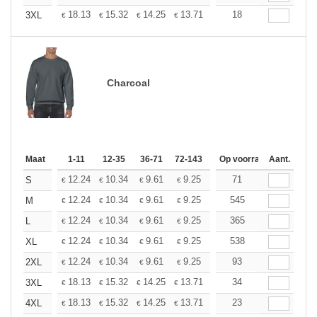
+
18.13
15.32
14.25
13.71
12.95
18
11.98
3XL
€
€
€
€
€
€
Charcoal
Maat
1-11
12-35
36-71
72-143
144-287
Op voorraad
288 +
Aant.
Meer
+
12.24
10.34
9.61
9.25
8.74
71
8.09
S
€
€
€
€
€
€
+
12.24
10.34
9.61
9.25
8.74
545
8.09
M
€
€
€
€
€
€
+
12.24
10.34
9.61
9.25
8.74
365
8.09
L
€
€
€
€
€
€
+
12.24
10.34
9.61
9.25
8.74
538
8.09
XL
€
€
€
€
€
€
+
12.24
10.34
9.61
9.25
8.74
93
8.09
2XL
€
€
€
€
€
€
+
18.13
15.32
14.25
13.71
12.95
34
11.98
3XL
€
€
€
€
€
€
+
18.13
15.32
14.25
13.71
12.95
23
11.98
4XL
€
€
€
€
€
€