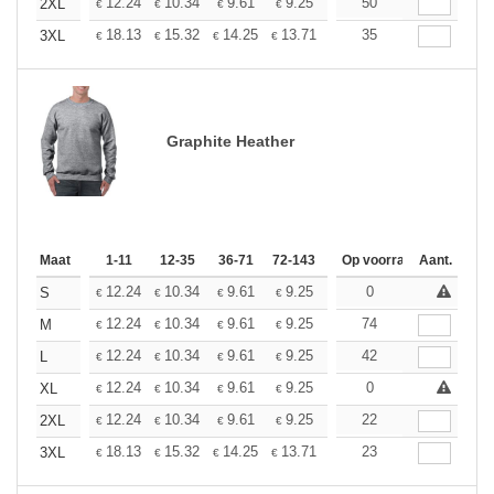
+
12.24
10.34
9.61
9.25
8.74
50
8.09
2XL
€
€
€
€
€
€
+
18.13
15.32
14.25
13.71
12.95
35
11.98
3XL
€
€
€
€
€
€
Graphite Heather
Maat
1-11
12-35
36-71
72-143
144-287
Op voorraad
288 +
Aant.
Meer
+
12.24
10.34
9.61
9.25
8.74
0
8.09
S
€
€
€
€
€
€
+
12.24
10.34
9.61
9.25
8.74
74
8.09
M
€
€
€
€
€
€
+
12.24
10.34
9.61
9.25
8.74
42
8.09
L
€
€
€
€
€
€
+
12.24
10.34
9.61
9.25
8.74
0
8.09
XL
€
€
€
€
€
€
+
12.24
10.34
9.61
9.25
8.74
22
8.09
2XL
€
€
€
€
€
€
+
18.13
15.32
14.25
13.71
12.95
23
11.98
3XL
€
€
€
€
€
€