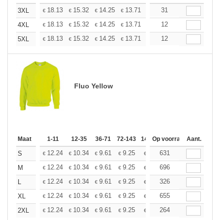
+
18.13
15.32
14.25
13.71
12.95
31
11.98
3XL
€
€
€
€
€
€
+
18.13
15.32
14.25
13.71
12.95
12
11.98
4XL
€
€
€
€
€
€
+
18.13
15.32
14.25
13.71
12.95
12
11.98
5XL
€
€
€
€
€
€
Fluo Yellow
Maat
1-11
12-35
36-71
72-143
144-287
Op voorraad
288 +
Aant.
Meer
+
12.24
10.34
9.61
9.25
8.74
631
8.09
S
€
€
€
€
€
€
+
12.24
10.34
9.61
9.25
8.74
696
8.09
M
€
€
€
€
€
€
+
12.24
10.34
9.61
9.25
8.74
326
8.09
L
€
€
€
€
€
€
+
12.24
10.34
9.61
9.25
8.74
655
8.09
XL
€
€
€
€
€
€
+
12.24
10.34
9.61
9.25
8.74
264
8.09
2XL
€
€
€
€
€
€