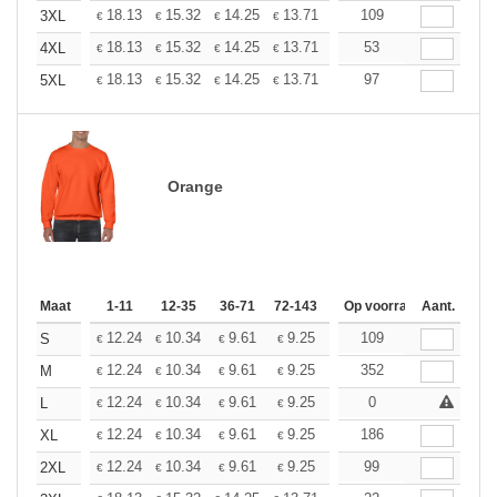
+
18.13
15.32
14.25
13.71
12.95
109
11.98
3XL
€
€
€
€
€
€
+
18.13
15.32
14.25
13.71
12.95
53
11.98
4XL
€
€
€
€
€
€
+
18.13
15.32
14.25
13.71
12.95
97
11.98
5XL
€
€
€
€
€
€
Orange
Maat
1-11
12-35
36-71
72-143
144-287
Op voorraad
288 +
Aant.
Meer
+
12.24
10.34
9.61
9.25
8.74
109
8.09
S
€
€
€
€
€
€
+
12.24
10.34
9.61
9.25
8.74
352
8.09
M
€
€
€
€
€
€
+
12.24
10.34
9.61
9.25
8.74
0
8.09
L
€
€
€
€
€
€
+
12.24
10.34
9.61
9.25
8.74
186
8.09
XL
€
€
€
€
€
€
+
12.24
10.34
9.61
9.25
8.74
99
8.09
2XL
€
€
€
€
€
€