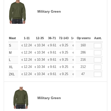
Military Green
Maat
1-11
12-35
36-71
72-143
144-287
Op voorraad
288 +
Aant.
Meer
+
12.24
10.34
9.61
9.25
8.74
160
8.09
S
€
€
€
€
€
€
+
12.24
10.34
9.61
9.25
8.74
286
8.09
M
€
€
€
€
€
€
+
12.24
10.34
9.61
9.25
8.74
216
8.09
L
€
€
€
€
€
€
+
12.24
10.34
9.61
9.25
8.74
212
8.09
XL
€
€
€
€
€
€
+
12.24
10.34
9.61
9.25
8.74
47
8.09
2XL
€
€
€
€
€
€
Military Green