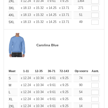
+
12.24
10.34
9.61
9.25
8.74
1364
8.09
2XL
€
€
€
€
€
€
+
18.13
15.32
14.25
13.71
12.95
271
11.98
3XL
€
€
€
€
€
€
+
18.13
15.32
14.25
13.71
12.95
51
11.98
4XL
€
€
€
€
€
€
+
18.13
15.32
14.25
13.71
12.95
49
11.98
5XL
€
€
€
€
€
€
Carolina Blue
Maat
1-11
12-35
36-71
72-143
144-287
Op voorraad
288 +
Aant.
Meer
+
12.24
10.34
9.61
9.25
8.74
74
8.09
S
€
€
€
€
€
€
+
12.24
10.34
9.61
9.25
8.74
90
8.09
M
€
€
€
€
€
€
+
12.24
10.34
9.61
9.25
8.74
54
8.09
L
€
€
€
€
€
€
+
12.24
10.34
9.61
9.25
8.74
65
8.09
XL
€
€
€
€
€
€
+
12.24
10.34
9.61
9.25
8.74
14
8.09
2XL
€
€
€
€
€
€