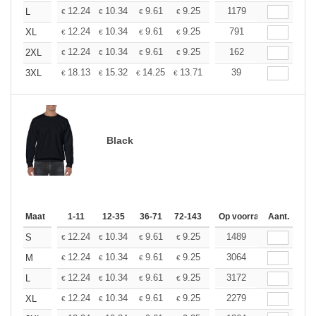
+
12.24
10.34
9.61
9.25
8.74
1179
8.09
L
€
€
€
€
€
€
+
12.24
10.34
9.61
9.25
8.74
791
8.09
XL
€
€
€
€
€
€
+
12.24
10.34
9.61
9.25
8.74
162
8.09
2XL
€
€
€
€
€
€
+
18.13
15.32
14.25
13.71
12.95
39
11.98
3XL
€
€
€
€
€
€
Black
Maat
1-11
12-35
36-71
72-143
144-287
Op voorraad
288 +
Aant.
Meer
+
12.24
10.34
9.61
9.25
8.74
1489
8.09
S
€
€
€
€
€
€
+
12.24
10.34
9.61
9.25
8.74
3064
8.09
M
€
€
€
€
€
€
+
12.24
10.34
9.61
9.25
8.74
3172
8.09
L
€
€
€
€
€
€
+
12.24
10.34
9.61
9.25
8.74
2279
8.09
XL
€
€
€
€
€
€