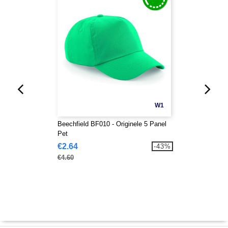
W1
Beechfield BF010 - Originele 5 Panel
Pet
€2.64
-43%
€4.60