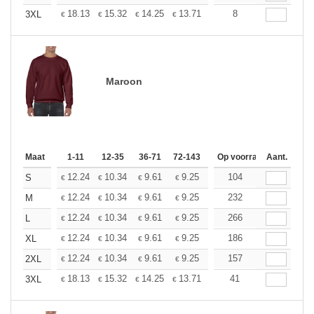
+
18.13
15.32
14.25
13.71
12.95
8
11.98
3XL
€
€
€
€
€
€
Maroon
Maat
1-11
12-35
36-71
72-143
144-287
Op voorraad
288 +
Aant.
Meer
+
12.24
10.34
9.61
9.25
8.74
104
8.09
S
€
€
€
€
€
€
+
12.24
10.34
9.61
9.25
8.74
232
8.09
M
€
€
€
€
€
€
+
12.24
10.34
9.61
9.25
8.74
266
8.09
L
€
€
€
€
€
€
+
12.24
10.34
9.61
9.25
8.74
186
8.09
XL
€
€
€
€
€
€
+
12.24
10.34
9.61
9.25
8.74
157
8.09
2XL
€
€
€
€
€
€
+
18.13
15.32
14.25
13.71
12.95
41
11.98
3XL
€
€
€
€
€
€