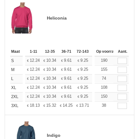
Heliconia
Maat
1-11
12-35
36-71
72-143
144-287
Op voorraad
288 +
Aant.
Meer
+
12.24
10.34
9.61
9.25
8.74
190
8.09
S
€
€
€
€
€
€
+
12.24
10.34
9.61
9.25
8.74
155
8.09
M
€
€
€
€
€
€
+
12.24
10.34
9.61
9.25
8.74
74
8.09
L
€
€
€
€
€
€
+
12.24
10.34
9.61
9.25
8.74
108
8.09
XL
€
€
€
€
€
€
+
12.24
10.34
9.61
9.25
8.74
150
8.09
2XL
€
€
€
€
€
€
+
18.13
15.32
14.25
13.71
12.95
38
11.98
3XL
€
€
€
€
€
€
Indigo