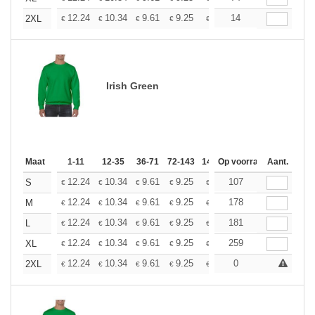
+
12.24
10.34
9.61
9.25
8.74
14
8.09
2XL
€
€
€
€
€
€
Irish Green
Maat
1-11
12-35
36-71
72-143
144-287
Op voorraad
288 +
Aant.
Meer
+
12.24
10.34
9.61
9.25
8.74
107
8.09
S
€
€
€
€
€
€
+
12.24
10.34
9.61
9.25
8.74
178
8.09
M
€
€
€
€
€
€
+
12.24
10.34
9.61
9.25
8.74
181
8.09
L
€
€
€
€
€
€
+
12.24
10.34
9.61
9.25
8.74
259
8.09
XL
€
€
€
€
€
€
+
12.24
10.34
9.61
9.25
8.74
0
8.09
2XL
€
€
€
€
€
€