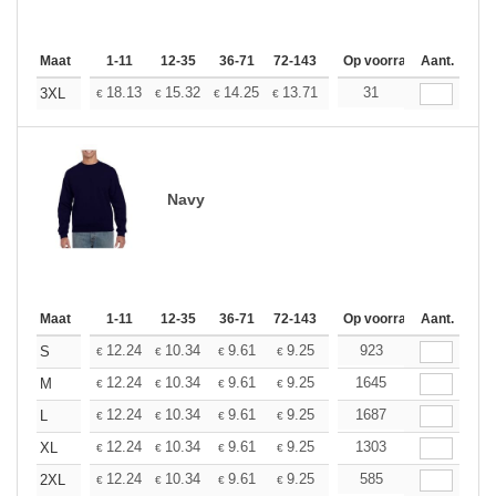
Maat
1-11
12-35
36-71
72-143
144-287
Op voorraad
288 +
Aant.
Meer
+
18.13
15.32
14.25
13.71
12.95
31
11.98
3XL
€
€
€
€
€
€
Navy
Maat
1-11
12-35
36-71
72-143
144-287
Op voorraad
288 +
Aant.
Meer
+
12.24
10.34
9.61
9.25
8.74
923
8.09
S
€
€
€
€
€
€
+
12.24
10.34
9.61
9.25
8.74
1645
8.09
M
€
€
€
€
€
€
+
12.24
10.34
9.61
9.25
8.74
1687
8.09
L
€
€
€
€
€
€
+
12.24
10.34
9.61
9.25
8.74
1303
8.09
XL
€
€
€
€
€
€
+
12.24
10.34
9.61
9.25
8.74
585
8.09
2XL
€
€
€
€
€
€