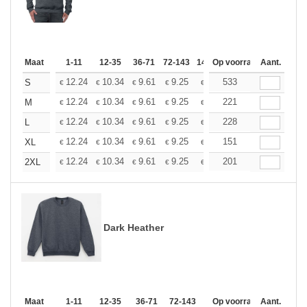
Maat
1-11
12-35
36-71
72-143
144-287
Op voorraad
288 +
Aant.
Meer
+
12.24
10.34
9.61
9.25
8.74
533
8.09
S
€
€
€
€
€
€
+
12.24
10.34
9.61
9.25
8.74
221
8.09
M
€
€
€
€
€
€
+
12.24
10.34
9.61
9.25
8.74
228
8.09
L
€
€
€
€
€
€
+
12.24
10.34
9.61
9.25
8.74
151
8.09
XL
€
€
€
€
€
€
+
12.24
10.34
9.61
9.25
8.74
201
8.09
2XL
€
€
€
€
€
€
Dark Heather
Maat
1-11
12-35
36-71
72-143
144-287
Op voorraad
288 +
Aant.
Meer