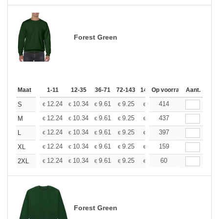
Forest Green
Maat
1-11
12-35
36-71
72-143
144-287
Op voorraad
288 +
Aant.
Meer
+
12.24
10.34
9.61
9.25
8.74
414
8.09
S
€
€
€
€
€
€
+
12.24
10.34
9.61
9.25
8.74
437
8.09
M
€
€
€
€
€
€
+
12.24
10.34
9.61
9.25
8.74
397
8.09
L
€
€
€
€
€
€
+
12.24
10.34
9.61
9.25
8.74
159
8.09
XL
€
€
€
€
€
€
+
12.24
10.34
9.61
9.25
8.74
60
8.09
2XL
€
€
€
€
€
€
Forest Green