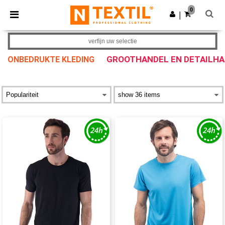
×
Ntextil-app
0
Download app
|
Betere prijzen in de app!
verfijn uw selectie
GROOTHANDEL EN DETAILH
ONBEDRUKTE KLEDING