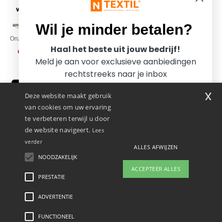
Wil je minder betalen?
Onze transporteurs
Haal het beste uit jouw bedrijf!
Meld je aan voor exclusieve aanbiedingen
rechtstreeks naar je inbox
x
Deze website maakt gebruik
van cookies om uw ervaring
te verbeteren terwijl u door
de website navigeert.
Lees
verder
ALLES AFWIJZEN
Promotional Products Almere (P.P.A.) B.V.
Zekeringstraat 46, 1014BT Amsterdam - VAT NL 005596191B03 - KvK
NOODZAKELIJK
Ja, ik wil minder betalen!
39066321
ACCEPTEER ALLES
Dit is GEEN retouradres. Voor retourzending, zie hier
PRESTATIE
👋
Hallo
Als u vragen of opmerkingen heeft,
ADVERTENTIE
Wettelijke bepalingen
-
Privacybeleid
-
Algemene Toegangs - En
Nee bedankt, ik wil meer betalen.
kunt u op elk gewenst moment
Gebruiksvoorwaarden
-
Algemene Contractvoorwaarden
-
Cookiebeleid
-
Site Map
contact met ons opnemen. Onze
Copyright 2026 ntextil.nl - Alle rechten voorbehouden
FUNCTIONEEL
chatbot staat voor u klaar.