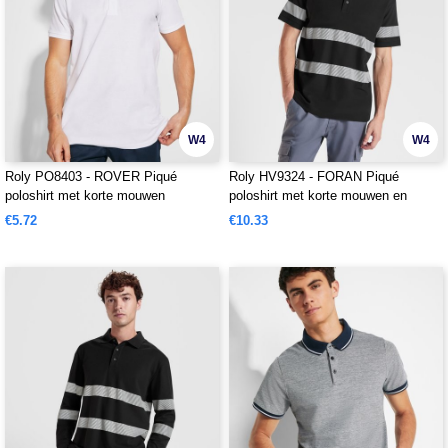
W4
W4
Roly PO8403 - ROVER Piqué
Roly HV9324 - FORAN Piqué
poloshirt met korte mouwen
poloshirt met korte mouwen en
verhoogde zichtbaarheid
€5.72
€10.33