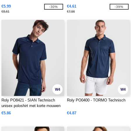
€5.99
€4.61
-30%
-39%
€8.61
€7.56
W4
W4
Roly PO8421 - SIAN Technisch
Roly PO0400 - TORMO Technisch
unisex poloshirt met korte mouwen
€5.86
€4.87