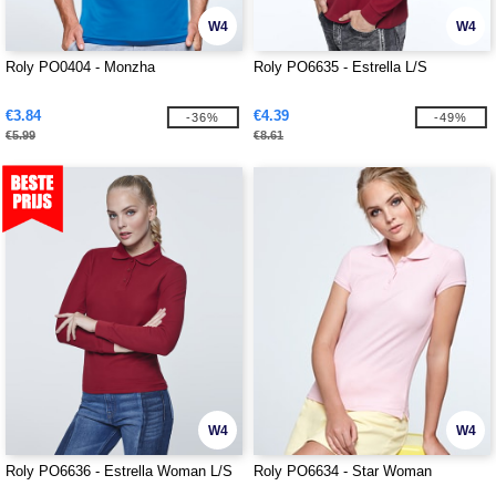
W4
W4
Roly PO0404 - Monzha
Roly PO6635 - Estrella L/S
€3.84
€4.39
-36%
-49%
€5.99
€8.61
W4
W4
Roly PO6636 - Estrella Woman L/S
Roly PO6634 - Star Woman