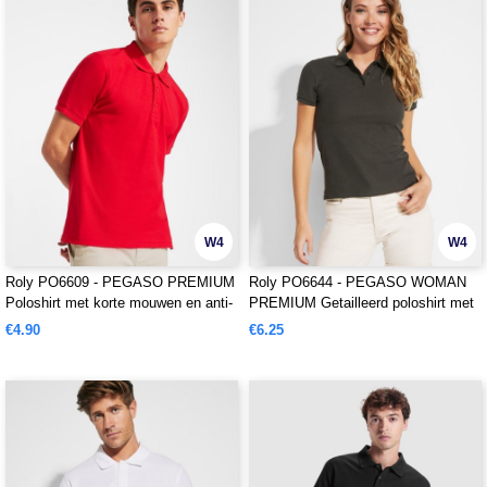
W4
W4
Roly PO6609 - PEGASO PREMIUM
Roly PO6644 - PEGASO WOMAN
Poloshirt met korte mouwen en anti-
PREMIUM Getailleerd poloshirt met
pilling behandeling
korte mouwen van katoen met anti-
€4.90
€6.25
pilling behandeling