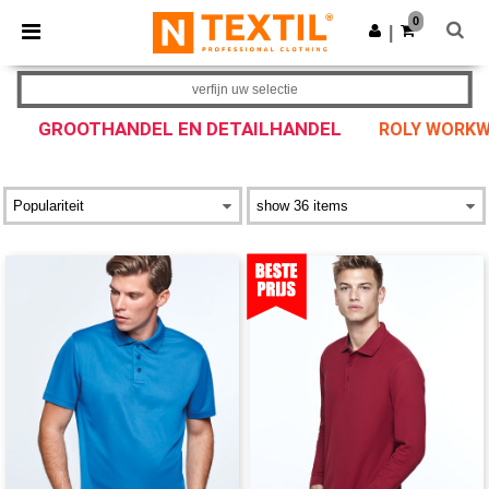
×
Ntextil-app
0
Download app
|
Betere prijzen in de app!
verfijn uw selectie
GROOTHANDEL EN DETAILHANDEL
ROLY WORKW