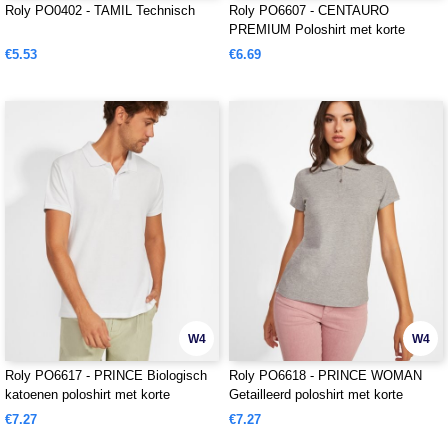
Roly PO0402 - TAMIL Technisch
Roly PO6607 - CENTAURO
PREMIUM Poloshirt met korte
mouwen
€5.53
€6.69
W4
W4
Roly PO6617 - PRINCE Biologisch
Roly PO6618 - PRINCE WOMAN
katoenen poloshirt met korte
Getailleerd poloshirt met korte
mouwen en OCS-certificering
mouwen van biologisch katoen met
€7.27
€7.27
OCS-certificering