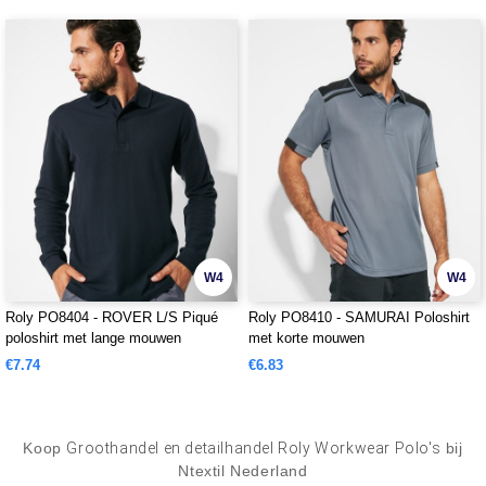
W4
W4
Roly PO8404 - ROVER L/S Piqué
Roly PO8410 - SAMURAI Poloshirt
poloshirt met lange mouwen
met korte mouwen
€7.74
€6.83
Koop
Groothandel en detailhandel Roly Workwear Polo's
bij
Ntextil Nederland