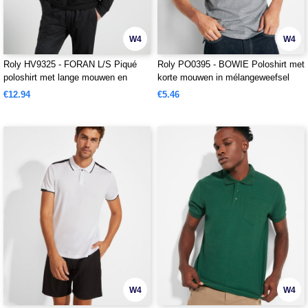
W4
W4
Roly HV9325 - FORAN L/S Piqué
Roly PO0395 - BOWIE Poloshirt met
poloshirt met lange mouwen en
korte mouwen in mélangeweefsel
verhoogde zichtbaarheid
€12.94
€5.46
W4
W4