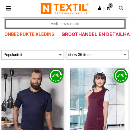
×
Ntextil-app
0
Download app
|
Betere prijzen in de app!
verfijn uw selectie
GROOTHANDEL EN DETAILH
ONBEDRUKTE KLEDING