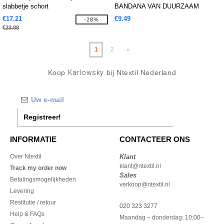
slabbetje schort
BANDANA VAN DUURZAAM
MATERIAAL
€17.21
€9.49
-28%
€23.88
1
2
»
Koop
Karlowsky
bij Ntextil Nederland
Registreer!
INFORMATIE
CONTACTEER ONS
Over Ntextil
Klant
klant@ntextil.nl
Track my order now
Sales
Betalingsmogelijkheden
verkoop@ntextil.nl
Levering
Restitutie / retour
020 323 3277
Help & FAQs
Maandag – donderdag: 10:00–