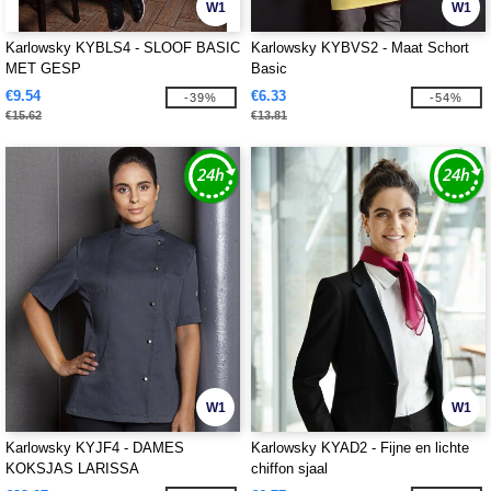
W1
W1
Karlowsky KYBLS4 - SLOOF BASIC
Karlowsky KYBVS2 - Maat Schort
MET GESP
Basic
€9.54
€6.33
-39%
-54%
€15.62
€13.81
W1
W1
Karlowsky KYJF4 - DAMES
Karlowsky KYAD2 - Fijne en lichte
KOKSJAS LARISSA
chiffon sjaal