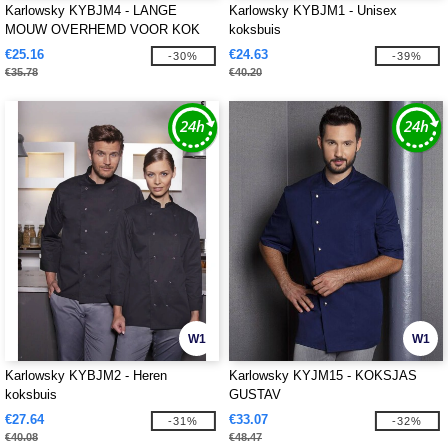
Karlowsky KYBJM4 - LANGE
Karlowsky KYBJM1 - Unisex
MOUW OVERHEMD VOOR KOK
koksbuis
BASIC
€25.16
€24.63
-30%
-39%
€35.78
€40.20
W1
W1
Karlowsky KYBJM2 - Heren
Karlowsky KYJM15 - KOKSJAS
koksbuis
GUSTAV
€27.64
€33.07
-31%
-32%
€40.08
€48.47