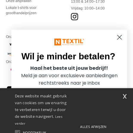
Onze afspraken
13:00 & 14:00–17:30
Lokale t-shirts voor
Vrijdag: 10:00–14:00
groothandelprijzen
Onze financiële partners
Wil je minder betalen?
Onze transporteurs
Haal het beste uit jouw bedrijf!
Meld je aan voor exclusieve aanbiedingen
rechtstreeks naar je inbox
x
Deze website maakt gebruik
van cookies om uw ervaring
te verbeteren terwijl u door
de website navigeert.
Lees
verder
ALLES AFWIJZEN
Promotional Products Almere (P.P.A.) B.V.
Zekeringstraat 46, 1014BT Amsterdam - VAT NL 005596191B03 - KvK
NOODZAKELIJK