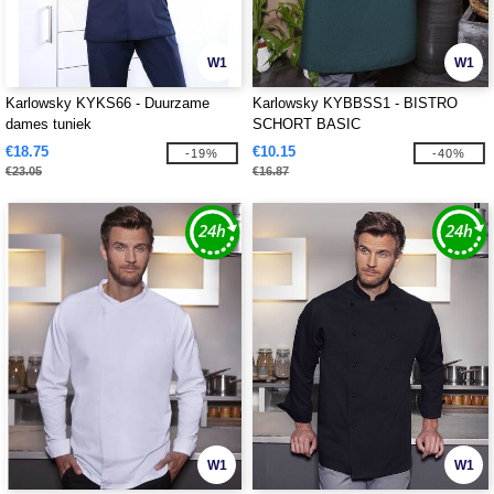
W1
W1
Karlowsky KYKS66 - Duurzame
Karlowsky KYBBSS1 - BISTRO
dames tuniek
SCHORT BASIC
€18.75
€10.15
-19%
-40%
€23.05
€16.87
W1
W1