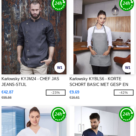
W1
W1
Karlowsky KYJM24 - CHEF JAS
Karlowsky KYBLS6 - KORTE
JEANS-STIJL
SCHORT BASIC MET GESP EN
ZAKJE
€42.87
€9.69
-23%
-42%
€55.56
€16.61