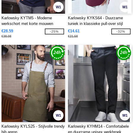
W1
W1
Karlowsky KYTM5 - Moderne
Karlowsky KYKS64 - Duurzame
werkschort met korte mouwen
tuniek in klassieke pull-over stijl
€28.59
€14.61
-25%
-32%
€38.08
€21.58
W1
W1
Karlowsky KYLS25 - Stijlvolle trendy
Karlowsky KYHM14 - Comfortabele
bib apron
en duurzame unisex werkbroek