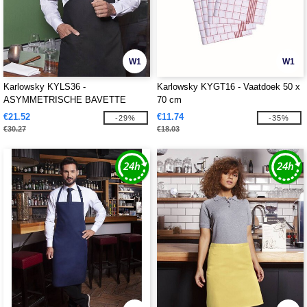
W1
W1
Karlowsky KYLS36 -
Karlowsky KYGT16 - Vaatdoek 50 x
ASYMMETRISCHE BAVETTE
70 cm
CLASSIC MET ZAK
€21.52
€11.74
-29%
-35%
€30.27
€18.03