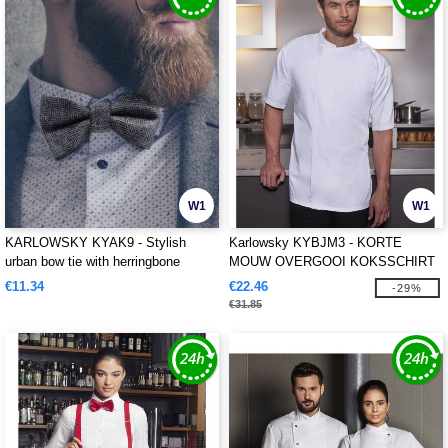
W1
W1
KARLOWSKY KYAK9 - Stylish
Karlowsky KYBJM3 - KORTE
urban bow tie with herringbone
MOUW OVERGOOI KOKSSCHIRT
pattern
BASIC
€11.34
€22.46
-29%
€31.85