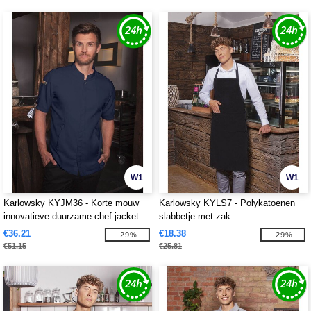
W1
W1
Karlowsky KYJM36 - Korte mouw
Karlowsky KYLS7 - Polykatoenen
innovatieve duurzame chef jacket
slabbetje met zak
€36.21
€18.38
-29%
-29%
€51.15
€25.81