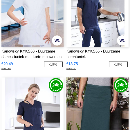
W1
W1
Karlowsky KYKS63 - Duurzame
Karlowsky KYKS65 - Duurzame
dames tuniek met korte mouwen en
herentuniek
V-hals
€20.49
€18.75
-19%
-19%
€25.16
€23.05