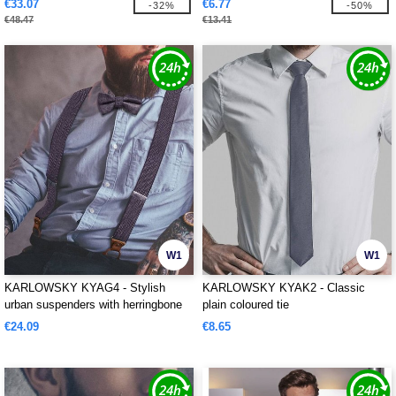
€33.07
€6.77
-32%
-50%
€48.47
€13.41
W1
W1
KARLOWSKY KYAG4 - Stylish
KARLOWSKY KYAK2 - Classic
urban suspenders with herringbone
plain coloured tie
pattern
€24.09
€8.65