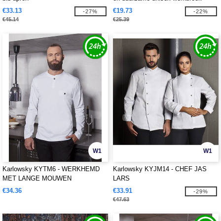
€33.13
€19.73
-27%
-22%
€45.14
€25.39
W1
W1
Karlowsky KYTM6 - WERKHEMD
Karlowsky KYJM14 - CHEF JAS
MET LANGE MOUWEN
LARS
PERFORMANCE
€34.36
€33.91
-29%
€47.63