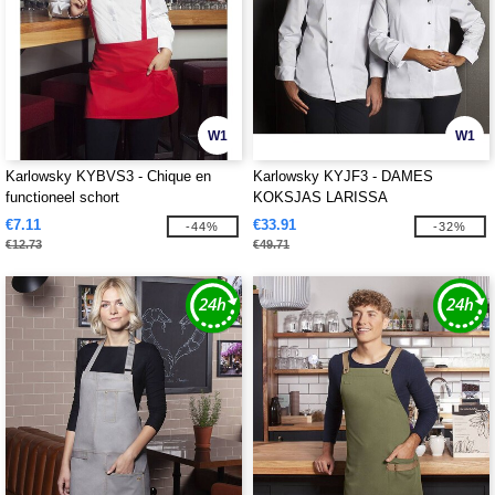
W1
W1
Karlowsky KYBVS3 - Chique en
Karlowsky KYJF3 - DAMES
functioneel schort
KOKSJAS LARISSA
€7.11
€33.91
-44%
-32%
€12.73
€49.71