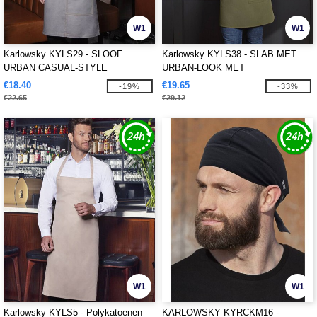
W1
W1
Karlowsky KYLS29 - SLOOF
Karlowsky KYLS38 - SLAB MET
URBAN CASUAL-STYLE
URBAN-LOOK MET
KRUISBANDEN EN ZAK
€18.40
€19.65
-19%
-33%
€22.65
€29.12
W1
W1
Karlowsky KYLS5 - Polykatoenen
KARLOWSKY KYRCKM16 -