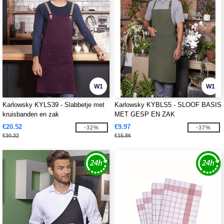
W1
W1
Karlowsky KYLS39 - Slabbetje met
Karlowsky KYBLS5 - SLOOF BASIS
kruisbanden en zak
MET GESP EN ZAK
€20.52
€9.97
-32%
-37%
€30.32
€15.86