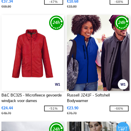
€37.34
€10.68
-47%
-68%
€69.90
€33.80
W1
W1
B&C BC325 - Microfleece gevoerde
Russell JZ41F - Softshell
windjack voor dames
Bodywarmer
€24.44
€23.90
-51%
-66%
€49.70
€70.70