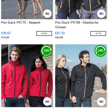
W1
W1
Pen Duick PK775 - Newport
Pen Duick PK769 - Atlantische
Oceaan
€39.67
€27.33
-46%
-47%
€73.80
€51.90
W1
W1