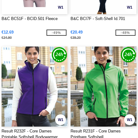
W1
W1
B&C BC51F - BCID.501 Fleece
B&C BCI7F - Soft-Shell Id.701
€12.69
€20.49
-49%
-48%
€24.90
€39.20
W1
W1
Result R232F - Core Dames
Result R231F - Core Dames
Printable Softshell Bodywarmer
Printbare Softshell