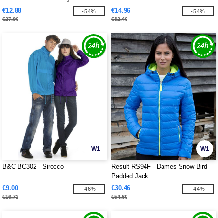
€12.88
€14.96
-54%
-54%
€27.90
€32.40
W1
W1
B&C BC302 - Sirocco
Result RS94F - Dames Snow Bird
Padded Jack
€9.00
€30.46
-46%
-44%
€16.72
€54.60