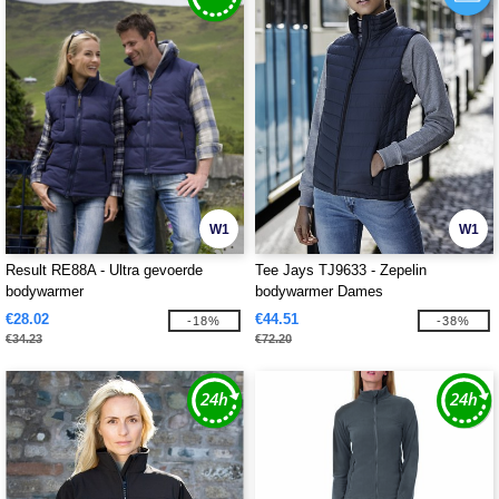
W1
W1
Result RE88A - Ultra gevoerde
Tee Jays TJ9633 - Zepelin
bodywarmer
bodywarmer Dames
€28.02
€44.51
-18%
-38%
€34.23
€72.20