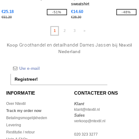
sweatshirt
€25.18
€14.60
-51%
-48%
€51.20
€28.30
1
2
3
»
Koop
Groothandel en detailhandel Dames Jassen
bij Ntextil
Nederland
Registreer!
INFORMATIE
CONTACTEER ONS
Over Ntextil
Klant
klant@ntextil.nl
Track my order now
Sales
Betalingsmogelijkheden
verkoop@ntextil.nl
Levering
Restitutie / retour
020 323 3277