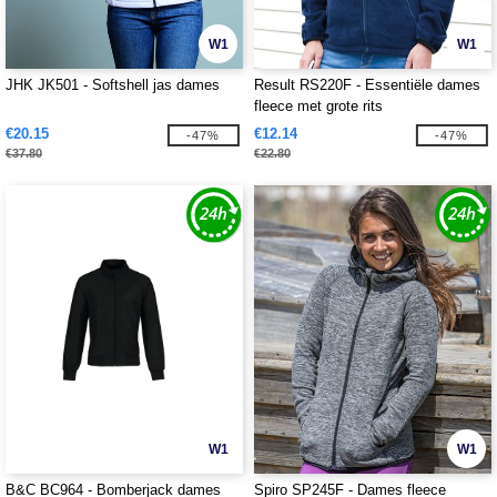
W1
W1
JHK JK501 - Softshell jas dames
Result RS220F - Essentiële dames
fleece met grote rits
€20.15
€12.14
-47%
-47%
€37.80
€22.80
W1
W1
B&C BC964 - Bomberjack dames
Spiro SP245F - Dames fleece