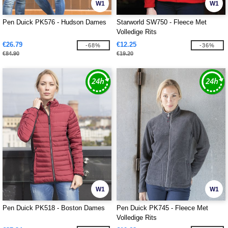
W1
W1
Pen Duick PK576 - Hudson Dames
Starworld SW750 - Fleece Met
Volledige Rits
€26.79
€12.25
-68%
-36%
€84.90
€19.20
W1
W1
Pen Duick PK518 - Boston Dames
Pen Duick PK745 - Fleece Met
Volledige Rits