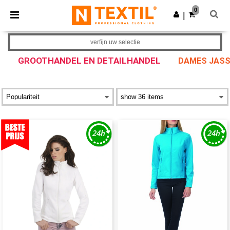
×
Ntextil-app
0
Download app
|
Betere prijzen in de app!
verfijn uw selectie
GROOTHANDEL EN DETAILHANDEL
DAMES JASS