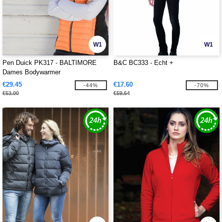
W1
W1
Pen Duick PK317 - BALTIMORE
B&C BC333 - Echt +
Dames Bodywarmer
€29.45
€17.60
-44%
-70%
€53.00
€59.64