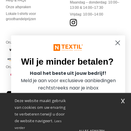
Help & FAQs
Maandag – donderdag: 10:00–
Onze afspraken
13:00 & 14:00–17:30
Lokale t-shirts voor
Vrijdag: 10:00–14:00
groothandelprijzen
Onze financiële partners
Wil je minder betalen?
Onze transporteurs
Haal het beste uit jouw bedrijf!
Meld je aan voor exclusieve aanbiedingen
rechtstreeks naar je inbox
x
Deze website maakt gebruik
van cookies om uw ervaring
te verbeteren terwijl u door
de website navigeert.
Lees
verder
ALLES AFWIJZEN
Promotional Products Almere (P.P.A.) B.V.