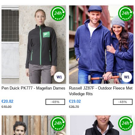
W1
W1
Pen Duick PK777 - Magellan Dames
Russell JZ87F - Outdoor Fleece Met
Volledige Rits
€20.82
€19.02
-48%
-48%
€40.00
€36.70