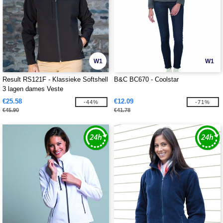
W1
W1
Result RS121F - Klassieke Softshell
B&C BC670 - Coolstar
3 lagen dames Veste
€25.58
€12.09
-44%
-71%
€45.90
€41.78