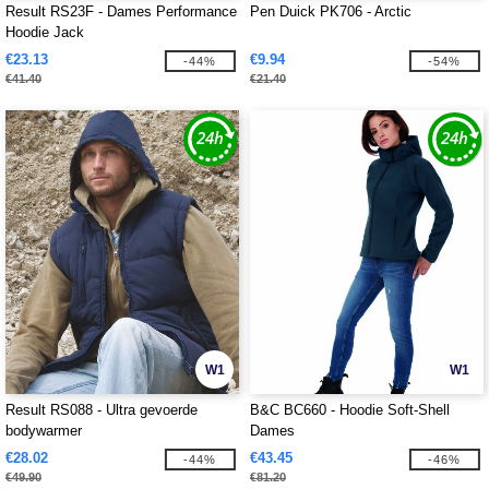
Result RS23F - Dames Performance
Pen Duick PK706 - Arctic
Hoodie Jack
€23.13
€9.94
-44%
-54%
€41.40
€21.40
W1
W1
Result RS088 - Ultra gevoerde
B&C BC660 - Hoodie Soft-Shell
bodywarmer
Dames
€28.02
€43.45
-44%
-46%
€49.90
€81.20