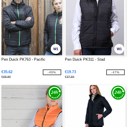
W1
W1
Pen Duick PK763 - Pacific
Pen Duick PK311 - Stad
€35.62
€19.73
-49%
-47%
€69.90
€37.50