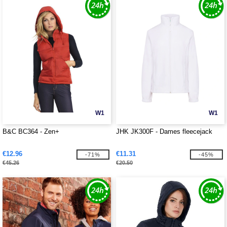
W1
W1
B&C BC364 - Zen+
JHK JK300F - Dames fleecejack
€12.96
€11.31
-71%
-45%
€45.26
€20.50