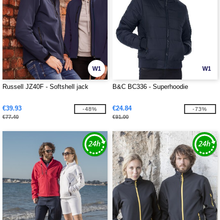
W1
W1
Russell JZ40F - Softshell jack
B&C BC336 - Superhoodie
€39.93
€24.84
-48%
-73%
€77.40
€91.00