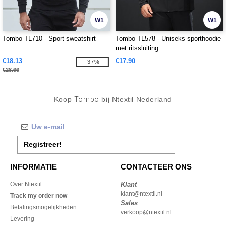
W1
W1
Tombo TL710 - Sport sweatshirt
Tombo TL578 - Uniseks sporthoodie
met ritssluiting
€18.13
€17.90
-37%
€28.66
Koop
Tombo
bij Ntextil Nederland
Registreer!
INFORMATIE
CONTACTEER ONS
Over Ntextil
Klant
klant@ntextil.nl
Track my order now
Sales
Betalingsmogelijkheden
verkoop@ntextil.nl
Levering