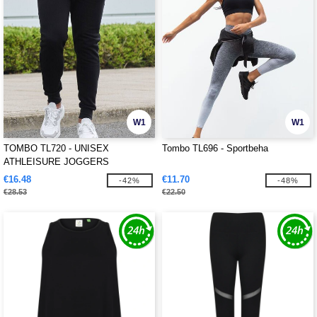
W1
W1
TOMBO TL720 - UNISEX
Tombo TL696 - Sportbeha
ATHLEISURE JOGGERS
€16.48
€11.70
-42%
-48%
€28.53
€22.50