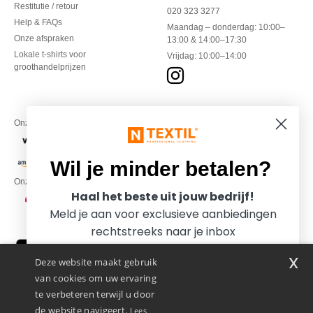
Restitutie / retour
020 323 3277
Help & FAQs
Maandag – donderdag: 10:00–
Onze afspraken
13:00 & 14:00–17:30
Lokale t-shirts voor
Vrijdag: 10:00–14:00
groothandelprijzen
Onze financiële partners
Wil je minder betalen?
Onze transporteurs
Haal het beste uit jouw bedrijf!
Meld je aan voor exclusieve aanbiedingen
rechtstreeks naar je inbox
x
Deze website maakt gebruik
van cookies om uw ervaring
te verbeteren terwijl u door
de website navigeert.
Lees