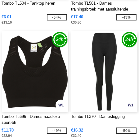
Tombo TL504 - Tanktop heren
Tombo TL581 - Dames
trainingsbroek met aansluitende
pijpen
€6.01
€17.40
-54%
-43%
€13.10
€30.50
W1
W1
Tombo TL696 - Dames naadloze
Tombo TL370 - Dameslegging
sport-bh
€11.70
€16.32
-49%
-50%
€22.94
€32.40