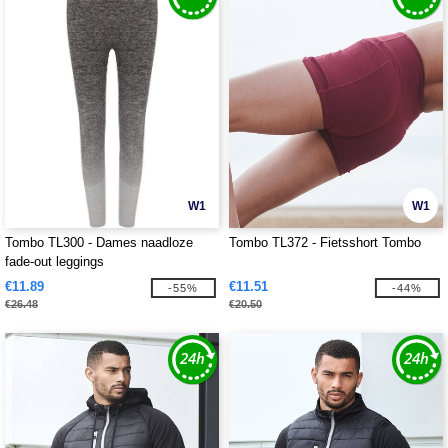
W1
W1
Tombo TL300 - Dames naadloze
Tombo TL372 - Fietsshort Tombo
fade-out leggings
€11.89
€11.51
-55%
-44%
€26.48
€20.50