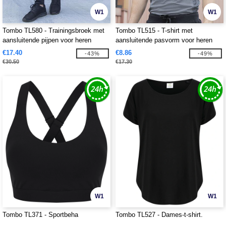
W1
W1
Tombo TL580 - Trainingsbroek met
Tombo TL515 - T-shirt met
aansluitende pijpen voor heren
aansluitende pasvorm voor heren
€17.40
€8.86
-43%
-49%
€30.50
€17.30
W1
W1
Tombo TL371 - Sportbeha
Tombo TL527 - Dames-t-shirt.