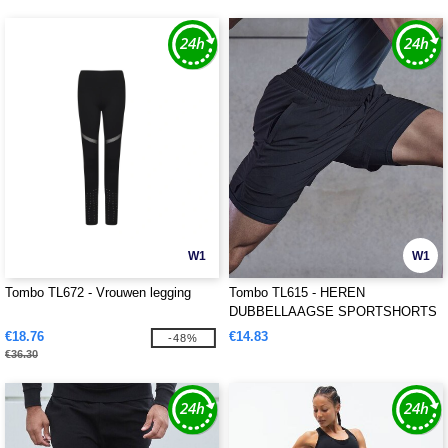
W1
W1
Tombo TL672 - Vrouwen legging
Tombo TL615 - HEREN
DUBBELLAAGSE SPORTSHORTS
€18.76
€14.83
-48%
€36.30