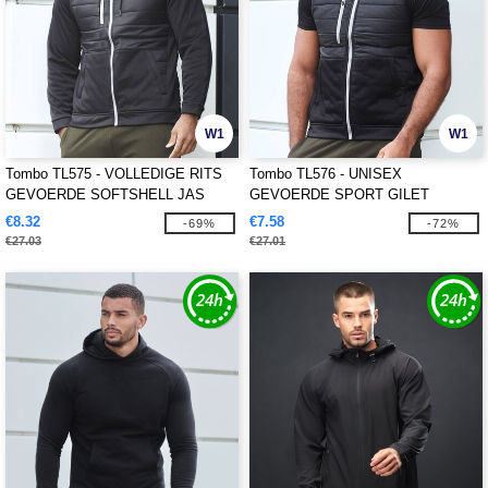
W1
W1
Tombo TL575 - VOLLEDIGE RITS
Tombo TL576 - UNISEX
GEVOERDE SOFTSHELL JAS
GEVOERDE SPORT GILET
€8.32
€7.58
-69%
-72%
€27.03
€27.01