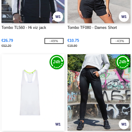
W1
W1
Tombo TL560 - Hi viz jack
Tombo TF080 - Dames Short
€26.79
€10.75
-49%
-43%
€52.20
€18.90
W1
W1