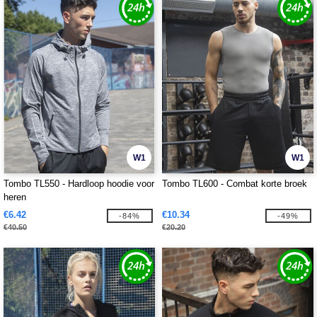
W1
W1
Tombo TL550 - Hardloop hoodie voor
Tombo TL600 - Combat korte broek
heren
€6.42
€10.34
-84%
-49%
€40.50
€20.20