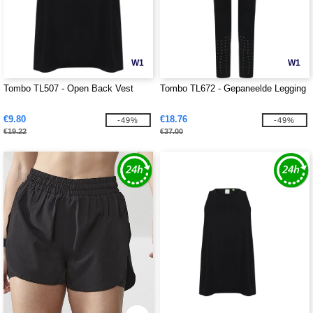
W1
W1
Tombo TL507 - Open Back Vest
Tombo TL672 - Gepaneelde Legging
€9.80
€18.76
-49%
-49%
€19.22
€37.00