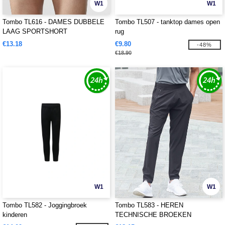
W1
W1
Tombo TL616 - DAMES DUBBELE
Tombo TL507 - tanktop dames open
LAAG SPORTSHORT
rug
€13.18
€9.80
-48%
€18.90
W1
W1
Tombo TL582 - Joggingbroek
Tombo TL583 - HEREN
kinderen
TECHNISCHE BROEKEN