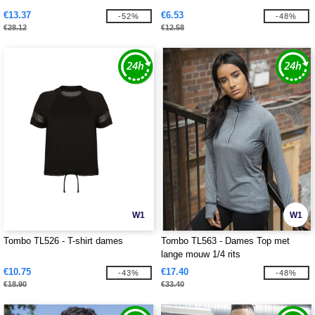
€13.37
€6.53
-52%
-48%
€28.12
€12.58
W1
W1
Tombo TL526 - T-shirt dames
Tombo TL563 - Dames Top met
lange mouw 1/4 rits
€10.75
€17.40
-43%
-48%
€18.90
€33.40