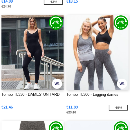
€14.09
€18.15
-43%
€24.70
W1
W1
Tombo TL330 - DAMES' UNITARD
Tombo TL300 - Legging dames
€21.46
€11.89
-49%
€23.10