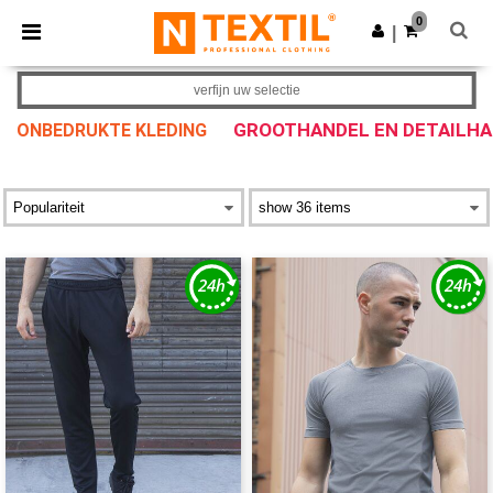
×
Ntextil-app
0
Download app
|
Betere prijzen in de app!
verfijn uw selectie
GROOTHANDEL EN DETAILH
ONBEDRUKTE KLEDING