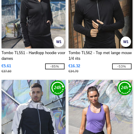
W1
W1
Tombo TL551 - Hardlopp hoodie voor
Tombo TL562 - Top met lange mouw
dames
1/4 rits
€5.61
€16.32
-85%
-53%
€37.60
€34.70