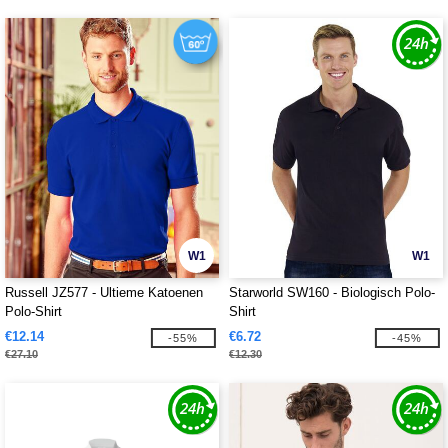
W1
W1
Russell JZ577 - Ultieme Katoenen
Starworld SW160 - Biologisch Polo-
Polo-Shirt
Shirt
€12.14
€6.72
-55%
-45%
€27.10
€12.30