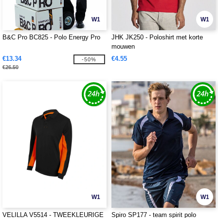
W1
W1
B&C Pro BC825 - Polo Energy Pro
JHK JK250 - Poloshirt met korte
mouwen
€13.34
€4.55
-50%
€26.50
W1
W1
VELILLA V5514 - TWEEKLEURIGE
Spiro SP177 - team spirit polo