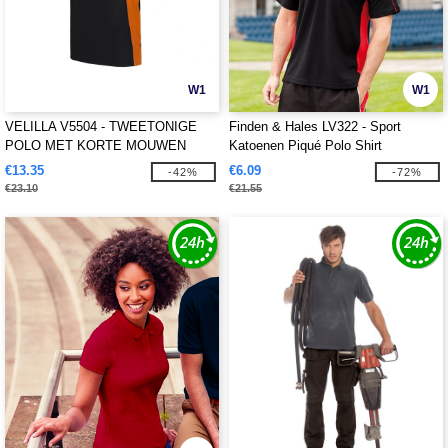
W1
W1
VELILLA V5504 - TWEETONIGE
Finden & Hales LV322 - Sport
POLO MET KORTE MOUWEN
Katoenen Piqué Polo Shirt
€13.35
€6.09
-42%
-72%
€23.10
€21.55