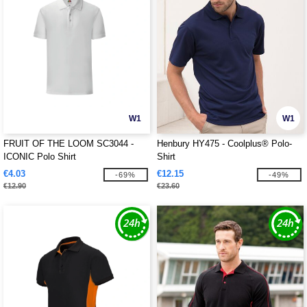
W1
W1
FRUIT OF THE LOOM SC3044 -
Henbury HY475 - Coolplus® Polo-
ICONIC Polo Shirt
Shirt
€4.03
€12.15
-69%
-49%
€12.90
€23.60