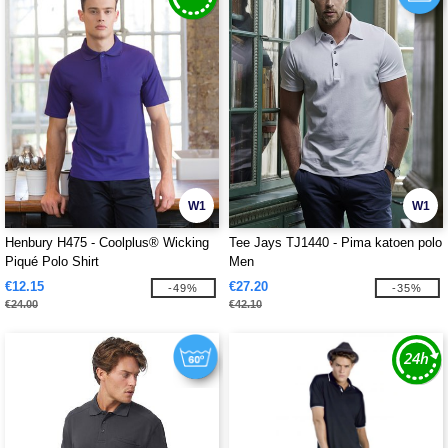
W1
W1
Henbury H475 - Coolplus® Wicking
Tee Jays TJ1440 - Pima katoen polo
Piqué Polo Shirt
Men
€12.15
€27.20
-49%
-35%
€24.00
€42.10