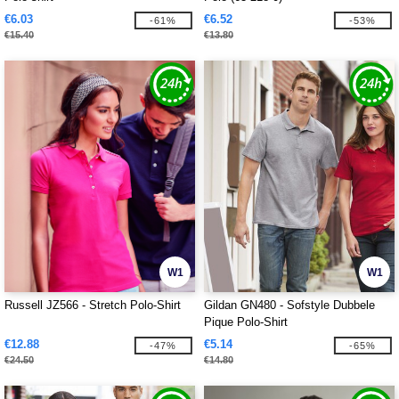
€6.03
€6.52
-61%
-53%
€15.40
€13.80
W1
W1
Russell JZ566 - Stretch Polo-Shirt
Gildan GN480 - Sofstyle Dubbele
Pique Polo-Shirt
€12.88
€5.14
-47%
-65%
€24.50
€14.80