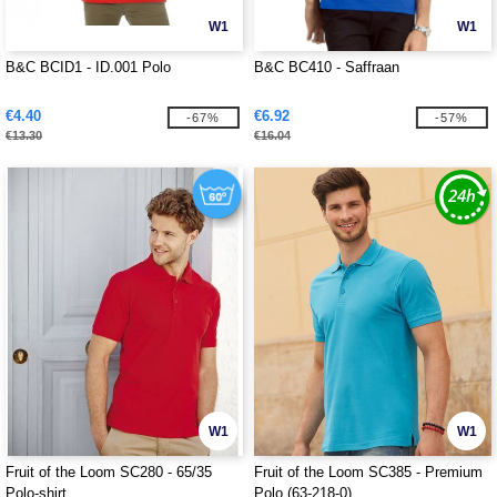
W1
W1
B&C BCID1 - ID.001 Polo
B&C BC410 - Saffraan
€4.40
€6.92
-67%
-57%
€13.30
€16.04
W1
W1
Fruit of the Loom SC280 - 65/35
Fruit of the Loom SC385 - Premium
Polo-shirt
Polo (63-218-0)