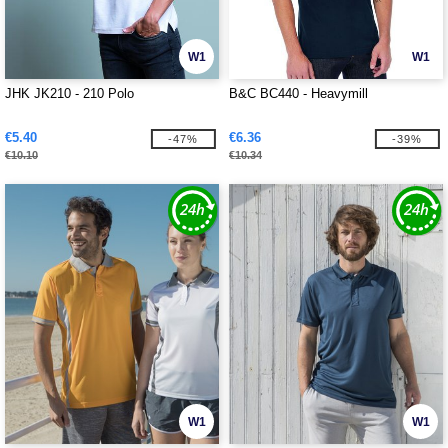
W1
W1
JHK JK210 - 210 Polo
B&C BC440 - Heavymill
€5.40
€6.36
-47%
-39%
€10.10
€10.34
W1
W1