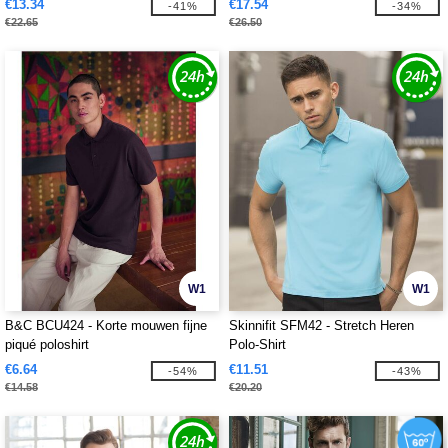
€13.34
€17.54
-41%
-34%
€22.65
€26.50
W1
W1
B&C BCU424 - Korte mouwen fijne
Skinnifit SFM42 - Stretch Heren
piqué poloshirt
Polo-Shirt
€6.64
€11.51
-54%
-43%
€14.58
€20.20