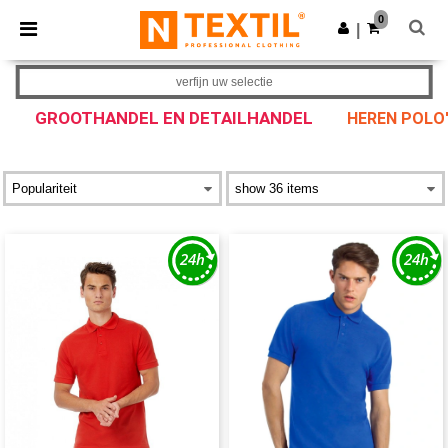
×
Ntextil-app
0
Download app
|
Betere prijzen in de app!
verfijn uw selectie
GROOTHANDEL EN DETAILHANDEL
HEREN POLO