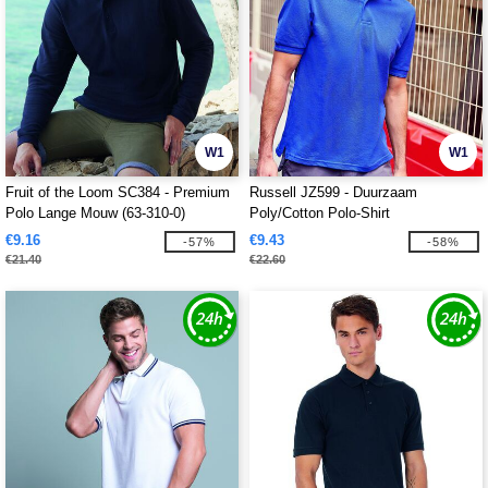
W1
W1
Fruit of the Loom SC384 - Premium
Russell JZ599 - Duurzaam
Polo Lange Mouw (63-310-0)
Poly/Cotton Polo-Shirt
€9.16
€9.43
-57%
-58%
€21.40
€22.60