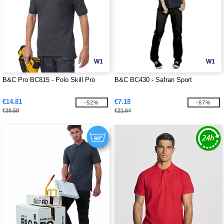
W1
W1
B&C Pro BC815 - Polo Skill Pro
B&C BC430 - Safran Sport
€14.81
€7.18
-52%
-67%
€30.58
€21.64