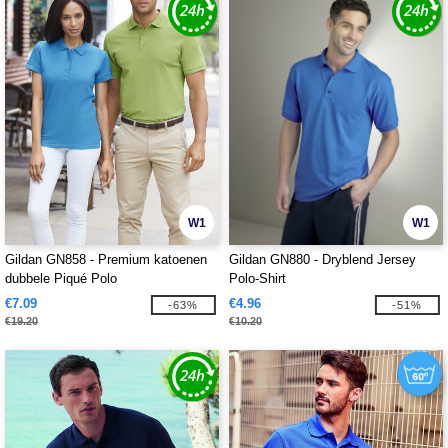
W1
W1
Gildan GN858 - Premium katoenen
Gildan GN880 - Dryblend Jersey
dubbele Piqué Polo
Polo-Shirt
€7.09
€4.96
-63%
-51%
€19.20
€10.20