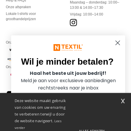
Help & FAQs
Maandag – donderdag: 10:00–
Onze afspraken
13:00 & 14:00–17:30
Lokale t-shirts voor
Vrijdag: 10:00–14:00
groothandelprijzen
Onze financiële partners
Wil je minder betalen?
Onze transporteurs
Haal het beste uit jouw bedrijf!
Meld je aan voor exclusieve aanbiedingen
rechtstreeks naar je inbox
x
Deze website maakt gebruik
van cookies om uw ervaring
te verbeteren terwijl u door
de website navigeert.
Lees
verder
ALLES AFWIJZEN
Promotional Products Almere (P.P.A.) B.V.