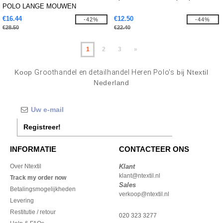
POLO LANGE MOUWEN
€16.44
€12.50
-42%
-44%
€28.50
€22.40
1
2
3
»
Koop
Groothandel en detailhandel Heren Polo's
bij Ntextil
Nederland
Registreer!
INFORMATIE
CONTACTEER ONS
Over Ntextil
Klant
klant@ntextil.nl
Track my order now
Sales
Betalingsmogelijkheden
verkoop@ntextil.nl
Levering
Restitutie / retour
020 323 3277