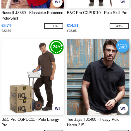
W1
W1
Russell JZ569 - Klassieke Katoenen
B&C Pro CGPUC10 - Polo Skill Pro
Polo-Shirt
€8.74
€14.81
-61%
-43%
€22.60
€25.95
W1
W1
B&C Pro CGPUC11 - Polo Energy
Tee Jays TJ1400 - Heavy Polo
Pro
Heren 215