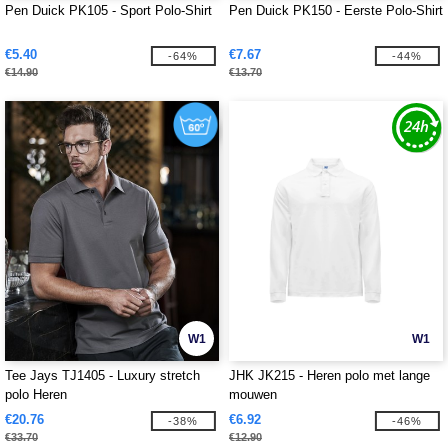
Pen Duick PK105 - Sport Polo-Shirt
Pen Duick PK150 - Eerste Polo-Shirt
€5.40
€7.67
-64%
-44%
€14.90
€13.70
W1
W1
Tee Jays TJ1405 - Luxury stretch
JHK JK215 - Heren polo met lange
polo Heren
mouwen
€20.76
€6.92
-38%
-46%
€33.70
€12.90