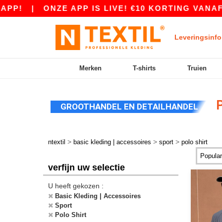
P!
|
ONZE APP IS LIVE! €10 KORTING VANAF €
Leveringsinfo
Merken
T-shirts
Truien
P
GROOTHANDEL EN DETAILHANDEL
>
>
>
ntextil
basic kleding | accessoires
sport
polo shirt
verfijn uw selectie
U heeft gekozen :
Basic Kleding | Accessoires
Sport
Polo Shirt