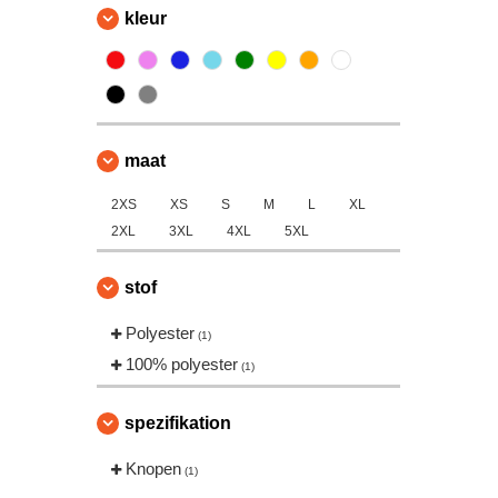
kleur
maat
2XS
XS
S
M
L
XL
2XL
3XL
4XL
5XL
stof
Polyester
(1)
100% polyester
(1)
spezifikation
Knopen
(1)