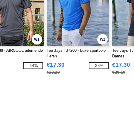
W1
W1
88 - AIRCOOL ademende
Tee Jays TJ7200 - Luxe sportpolo
Tee Jays TJ
Heren
Dames
€17.30
€17.30
-44%
-38%
€28.10
€28.10