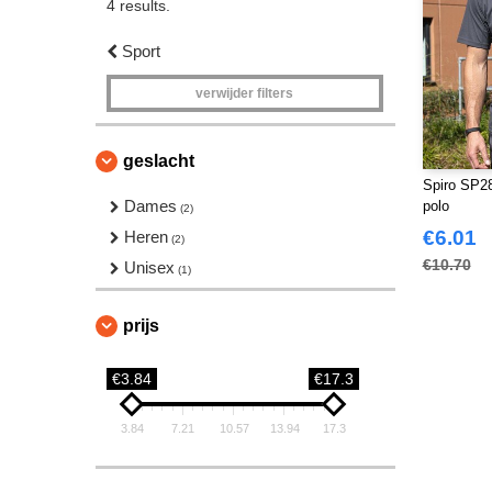
4 results.
Sport
verwijder filters
geslacht
Spiro SP2
Dames
polo
(2)
€6.01
Heren
(2)
€10.70
Unisex
(1)
prijs
€3.84
€17.3
3.84
7.21
10.57
13.94
17.3