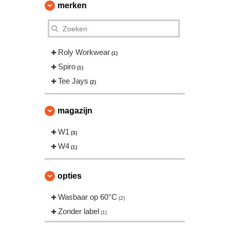
merken
Roly Workwear
(1)
Spiro
(1)
Tee Jays
(2)
magazijn
W1
(3)
W4
(1)
opties
Wasbaar op 60°C
(2)
Zonder label
(1)