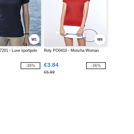
W1
W4
7201 - Luxe sportpolo
Roly PO0410 - Monzha Woman
€3.84
-38%
-36%
€5.99