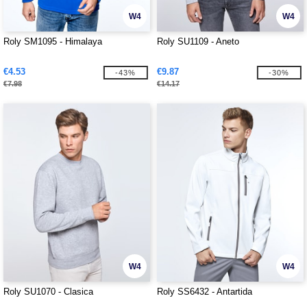
W4
W4
Roly SM1095 - Himalaya
Roly SU1109 - Aneto
€4.53
€9.87
-43%
-30%
€7.98
€14.17
W4
W4
Roly SU1070 - Clasica
Roly SS6432 - Antartida