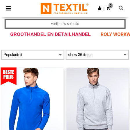
×
Ntextil-app
0
Download app
|
Betere prijzen in de app!
verfijn uw selectie
GROOTHANDEL EN DETAILHANDEL
ROLY WORKW