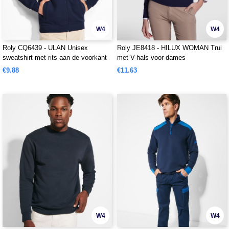
W4
W4
Roly CQ6439 - ULAN Unisex
Roly JE8418 - HILUX WOMAN Trui
sweatshirt met rits aan de voorkant
met V-hals voor dames
en hoge kraag
€9.88
€11.63
W4
W4