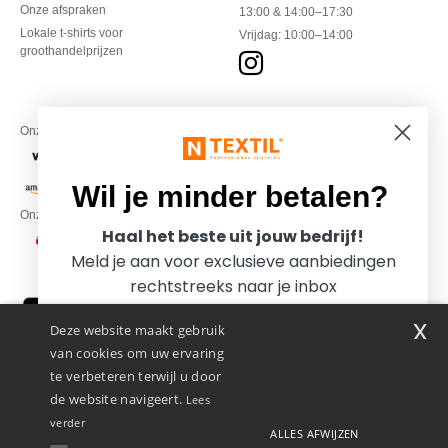
Onze afspraken
13:00 & 14:00–17:30
Lokale t-shirts voor
Vrijdag: 10:00–14:00
groothandelprijzen
Onze financiële partners
Wil je minder betalen?
Onze transporteurs
Haal het beste uit jouw bedrijf!
Meld je aan voor exclusieve aanbiedingen
rechtstreeks naar je inbox
x
Deze website maakt gebruik
van cookies om uw ervaring
te verbeteren terwijl u door
de website navigeert.
Lees
verder
ALLES AFWIJZEN
Promotional Products Almere (P.P.A.) B.V.