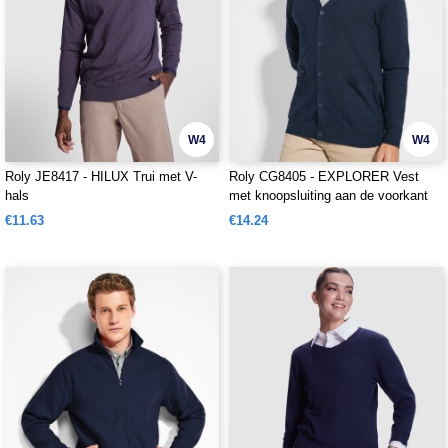
W4
W4
Roly JE8417 - HILUX Trui met V-
Roly CG8405 - EXPLORER Vest
hals
met knoopsluiting aan de voorkant
€11.63
€14.24