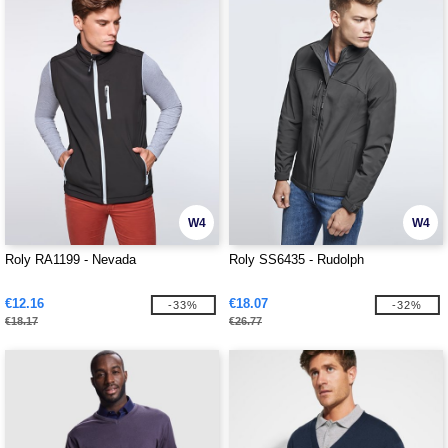
W4
W4
Roly RA1199 - Nevada
Roly SS6435 - Rudolph
€12.16
€18.07
-33%
-32%
€18.17
€26.77