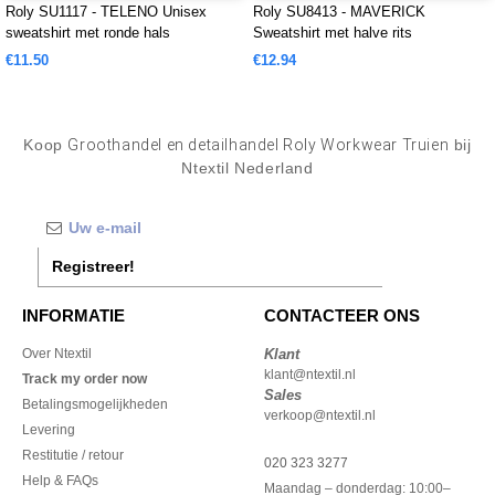
Roly SU1117 - TELENO Unisex
Roly SU8413 - MAVERICK
sweatshirt met ronde hals
Sweatshirt met halve rits
€11.50
€12.94
Koop
Groothandel en detailhandel Roly Workwear Truien
bij
Ntextil Nederland
Registreer!
INFORMATIE
CONTACTEER ONS
Over Ntextil
Klant
klant@ntextil.nl
Track my order now
Sales
Betalingsmogelijkheden
verkoop@ntextil.nl
Levering
Restitutie / retour
020 323 3277
Help & FAQs
Maandag – donderdag: 10:00–