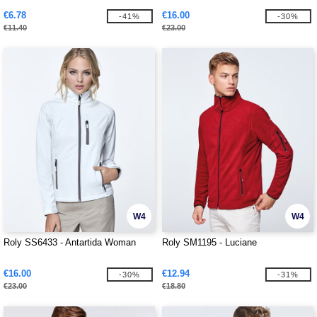
€6.78
€16.00
-41%
-30%
€11.40
€23.00
W4
W4
Roly SS6433 - Antartida Woman
Roly SM1195 - Luciane
€16.00
€12.94
-30%
-31%
€23.00
€18.80