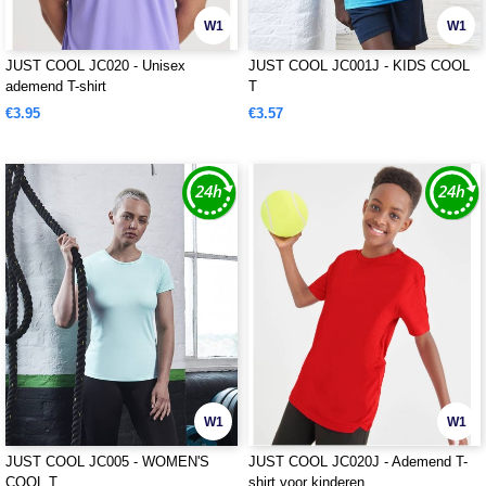
W1
W1
JUST COOL JC020 - Unisex
JUST COOL JC001J - KIDS COOL
ademend T-shirt
T
€3.95
€3.57
W1
W1
JUST COOL JC005 - WOMEN'S
JUST COOL JC020J - Ademend T-
COOL T
shirt voor kinderen