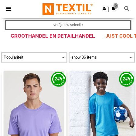
×
Ntextil-app
0
Download app
|
Betere prijzen in de app!
verfijn uw selectie
GROOTHANDEL EN DETAILHANDEL
JUST COOL T