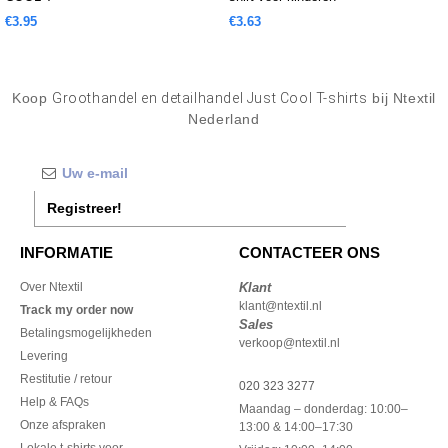
€3.95
€3.63
Koop
Groothandel en detailhandel Just Cool T-shirts
bij Ntextil
Nederland
Registreer!
INFORMATIE
CONTACTEER ONS
Over Ntextil
Klant
klant@ntextil.nl
Track my order now
Sales
Betalingsmogelijkheden
verkoop@ntextil.nl
Levering
Restitutie / retour
020 323 3277
Help & FAQs
Maandag – donderdag: 10:00–
Onze afspraken
13:00 & 14:00–17:30