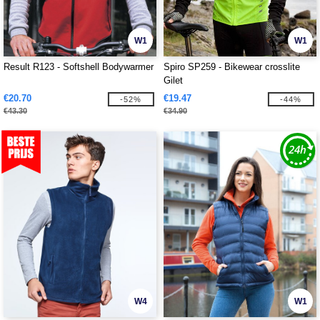
W1
W1
Result R123 - Softshell Bodywarmer
Spiro SP259 - Bikewear crosslite
Gilet
€20.70
€19.47
-52%
-44%
€43.30
€34.90
W4
W1