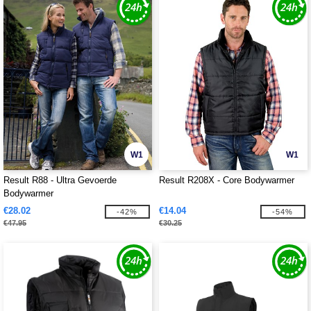
W1
W1
Result R88 - Ultra Gevoerde
Result R208X - Core Bodywarmer
Bodywarmer
€28.02
€14.04
-42%
-54%
€47.95
€30.25