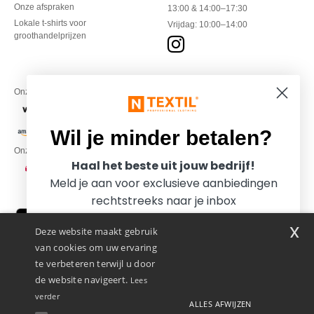
Onze afspraken
13:00 & 14:00–17:30
Lokale t-shirts voor
Vrijdag: 10:00–14:00
groothandelprijzen
Onze financiële partners
Wil je minder betalen?
Onze transporteurs
Haal het beste uit jouw bedrijf!
Meld je aan voor exclusieve aanbiedingen
rechtstreeks naar je inbox
x
Deze website maakt gebruik
van cookies om uw ervaring
te verbeteren terwijl u door
de website navigeert.
Lees
verder
ALLES AFWIJZEN
Promotional Products Almere (P.P.A.) B.V.