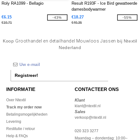
Roly RA1099 - Bellagio
Result R193F - Ice Bird gewatteerde
damesbodywarmer
€6.15
€18.27
-43%
-55%
€10.71
€40.35
Koop
Groothandel en detailhandel Mouwloos Jassen
bij Ntextil
Nederland
Registreer!
INFORMATIE
CONTACTEER ONS
Over Ntextil
Klant
klant@ntextil.nl
Track my order now
Sales
Betalingsmogelijkheden
verkoop@ntextil.nl
Levering
Restitutie / retour
020 323 3277
Help & FAQs
Maandag – donderdag: 10:00–