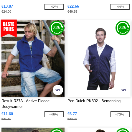
€13.87
€22.66
-42%
-44%
€24.00
€40.35
W1
W1
Result R37A - Active Fleece
Pen Duick PK302 - Bemanning
Bodywarmer
€11.60
€6.77
-46%
-73%
€21.45
€24.90