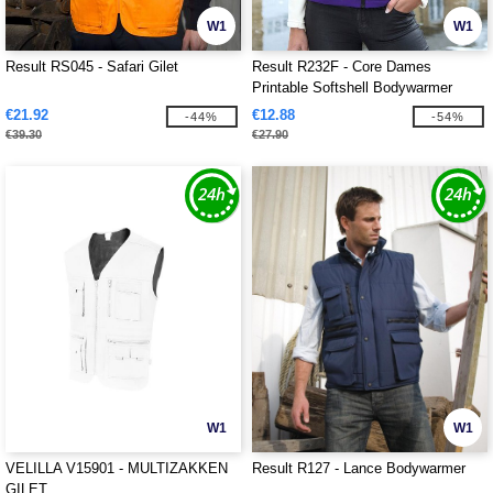
W1
W1
Result RS045 - Safari Gilet
Result R232F - Core Dames
Printable Softshell Bodywarmer
€21.92
€12.88
-44%
-54%
€39.30
€27.90
W1
W1
VELILLA V15901 - MULTIZAKKEN
Result R127 - Lance Bodywarmer
GILET