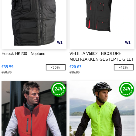
W1
W1
Herock HK200 - Neptune
VELILLA V5902 - BICOLORE
MULTI-ZAKKEN GESTEPTE GILET
€35.59
€20.63
-30%
-42%
€50.70
€35.80