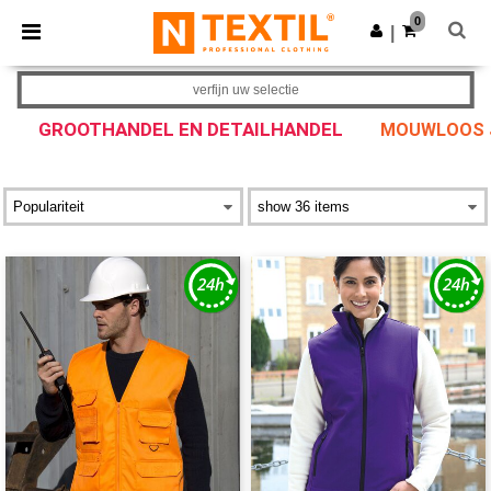
×
Ntextil-app
0
Download app
|
Betere prijzen in de app!
verfijn uw selectie
GROOTHANDEL EN DETAILHANDEL
MOUWLOOS 