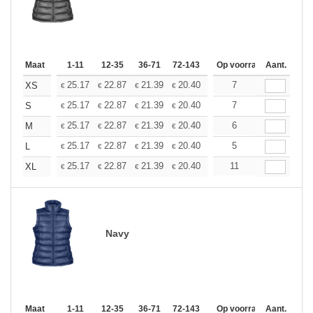
Maat
1-11
12-35
36-71
72-143
144-287
Op voorraad
288 +
Aant.
Meer
+
25.17
22.87
21.39
20.40
19.25
7
18.27
XS
€
€
€
€
€
€
+
25.17
22.87
21.39
20.40
19.25
7
18.27
S
€
€
€
€
€
€
+
25.17
22.87
21.39
20.40
19.25
6
18.27
M
€
€
€
€
€
€
+
25.17
22.87
21.39
20.40
19.25
5
18.27
L
€
€
€
€
€
€
+
25.17
22.87
21.39
20.40
19.25
11
18.27
XL
€
€
€
€
€
€
Navy
Maat
1-11
12-35
36-71
72-143
144-287
Op voorraad
288 +
Aant.
Meer