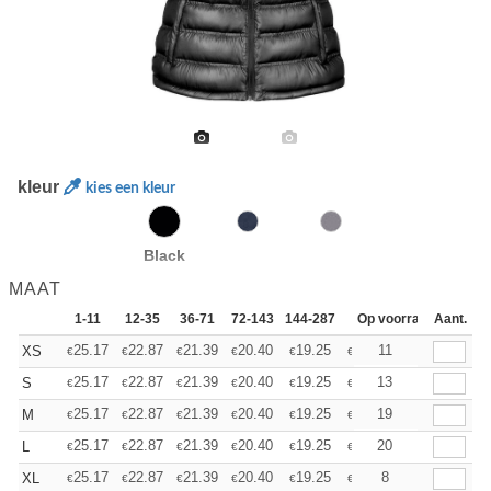
kleur
kies een kleur
Black
MAAT
1-11
12-35
36-71
72-143
144-287
288 +
Op voorraad
Meer
Aant.
+
25.17
22.87
21.39
20.40
19.25
18.27
11
XS
€
€
€
€
€
€
+
25.17
22.87
21.39
20.40
19.25
18.27
13
S
€
€
€
€
€
€
+
25.17
22.87
21.39
20.40
19.25
18.27
19
M
€
€
€
€
€
€
+
25.17
22.87
21.39
20.40
19.25
18.27
20
L
€
€
€
€
€
€
+
25.17
22.87
21.39
20.40
19.25
18.27
8
XL
€
€
€
€
€
€