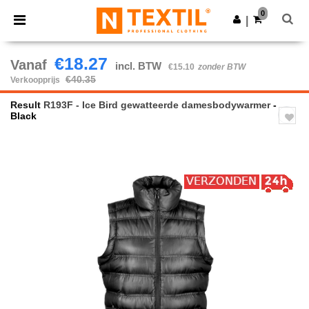
×
Ntextil-app
0
Download app
|
Betere prijzen in de app!
€18.27
Vanaf
incl. BTW
€15.10
zonder BTW
€40.35
Verkoopprijs
Result
R193F - Ice Bird gewatteerde damesbodywarmer
-
Black
Previous
Next