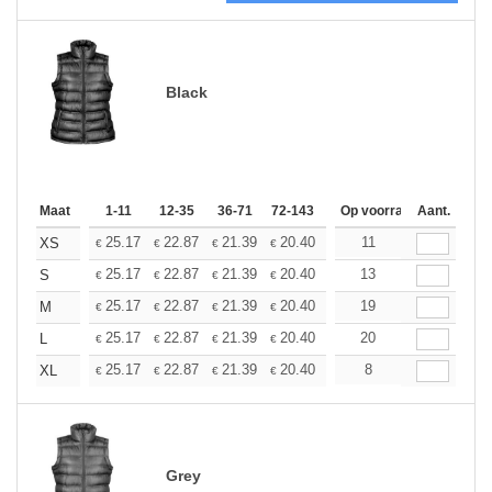
Black
Maat
1-11
12-35
36-71
72-143
144-287
Op voorraad
288 +
Aant.
Meer
+
25.17
22.87
21.39
20.40
19.25
11
18.27
XS
€
€
€
€
€
€
+
25.17
22.87
21.39
20.40
19.25
13
18.27
S
€
€
€
€
€
€
+
25.17
22.87
21.39
20.40
19.25
19
18.27
M
€
€
€
€
€
€
+
25.17
22.87
21.39
20.40
19.25
20
18.27
L
€
€
€
€
€
€
+
25.17
22.87
21.39
20.40
19.25
8
18.27
XL
€
€
€
€
€
€
Grey