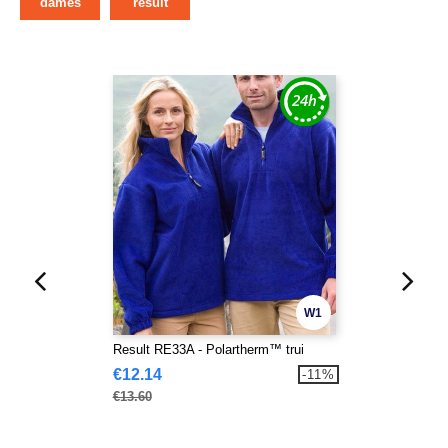
dames
result
W1
Result RE33A - Polartherm™ trui
€12.14
-11%
€13.60