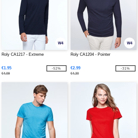
W4
W4
Roly CA1217 - Extreme
Roly CA1204 - Pointer
€1.95
€2.99
-52%
-31%
€4.09
€4.30