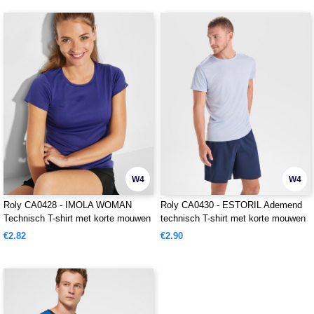
W4
W4
Roly CA0428 - IMOLA WOMAN
Roly CA0430 - ESTORIL Ademend
Technisch T-shirt met korte mouwen
technisch T-shirt met korte mouwen
en ademende pasvorm
€2.82
€2.90