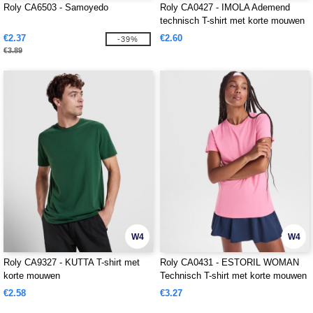
Roly CA6503 - Samoyedo
Roly CA0427 - IMOLA Ademend
technisch T-shirt met korte mouwen
€2.37
€2.60
-39%
€3.89
W4
W4
Roly CA9327 - KUTTA T-shirt met
Roly CA0431 - ESTORIL WOMAN
korte mouwen
Technisch T-shirt met korte mouwen
en ademende pasvorm
€2.58
€3.27