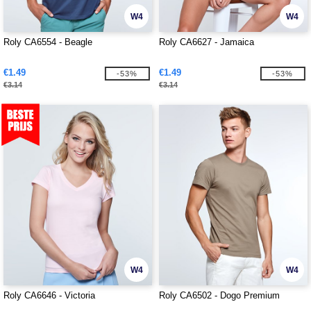
W4
W4
Roly CA6554 - Beagle
Roly CA6627 - Jamaica
€1.49
€1.49
-53%
-53%
€3.14
€3.14
W4
W4
Roly CA6646 - Victoria
Roly CA6502 - Dogo Premium