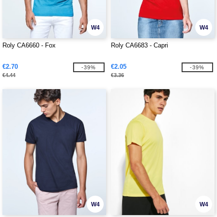
W4
W4
Roly CA6660 - Fox
Roly CA6683 - Capri
€2.70
€2.05
-39%
-39%
€4.44
€3.36
W4
W4