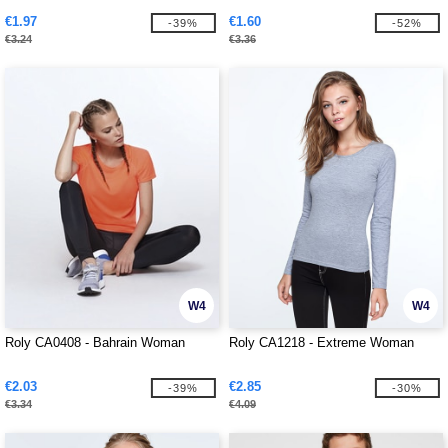
€1.97
€1.60
-39%
-52%
€3.24
€3.36
W4
W4
Roly CA0408 - Bahrain Woman
Roly CA1218 - Extreme Woman
€2.03
€2.85
-39%
-30%
€3.34
€4.09