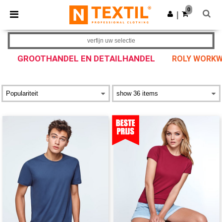
×
Ntextil-app
0
Download app
|
Betere prijzen in de app!
verfijn uw selectie
GROOTHANDEL EN DETAILHANDEL
ROLY WORKW