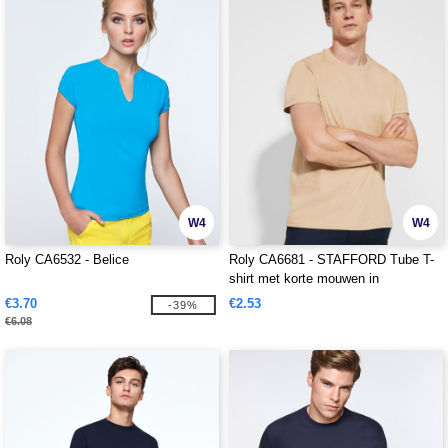
W4
W4
Roly CA6532 - Belice
Roly CA6681 - STAFFORD Tube T-
shirt met korte mouwen in
volwassen maten en met zijnaden in
€3.70
€2.53
-39%
kindermaten
€6.08