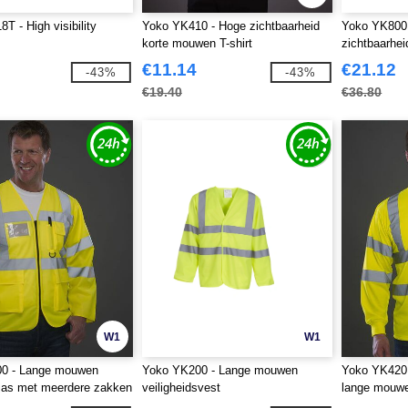
T - High visibility
Yoko YK410 - Hoge zichtbaarheid
Yoko YK8001
korte mouwen T-shirt
zichtbaarhei
€11.14
€21.12
-43%
-43%
€19.40
€36.80
W1
W1
0 - Lange mouwen
Yoko YK200 - Lange mouwen
Yoko YK420 
sjas met meerdere zakken
veiligheidsvest
lange mouwe