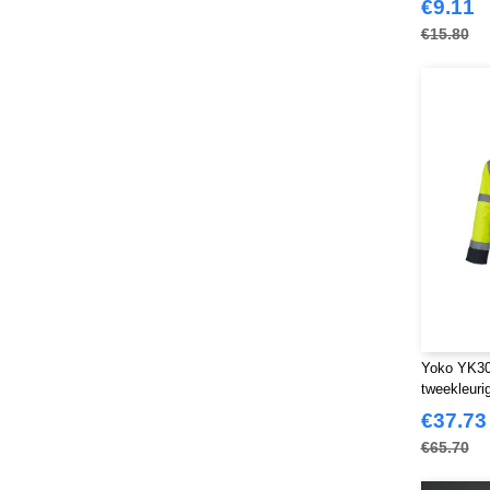
€9.11
Front row
(20)
€15.80
Fruit of the Loom
(77)
Gildan
(45)
Henbury
(47)
Herock
(76)
JHK
(82)
JUST T'S
(8)
Jack&Jones
(6)
Just Cool
(45)
Karlowsky
(70)
Korntex
(50)
Label Serie
(8)
Yoko YK302
Larkwood
(32)
tweekleuri
Mantis
(32)
€37.73
Mumbles
(54)
€65.70
NEW MORNING STUDIOS
(30)