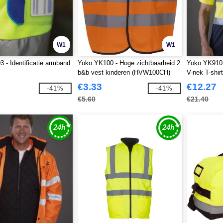
W1
W1
 - Identificatie armband
Yoko YK100 - Hoge zichtbaarheid 2
Yoko YK910 
b&b vest kinderen (HVW100CH)
V-nek T-shir
€3.33
€12.27
-41%
-41%
€5.60
€21.40