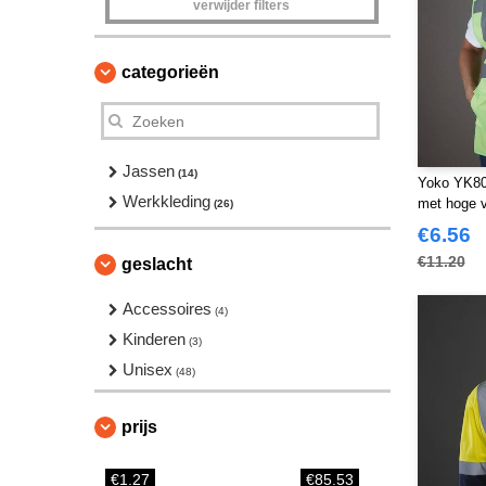
verwijder filters
categorieën
Jassen
(14)
Yoko YK801
Werkkleding
met hoge v
(26)
€6.56
€11.20
geslacht
Accessoires
(4)
Kinderen
(3)
Unisex
(48)
prijs
€1.27
€85.53