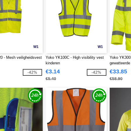
W1
W1
 - Mesh veiligheidsvest
Yoko YK100C - High visibility vest
Yoko YK300 
kinderen
gewatteerde
€3.14
€33.85
-42%
-42%
€5.40
€58.90