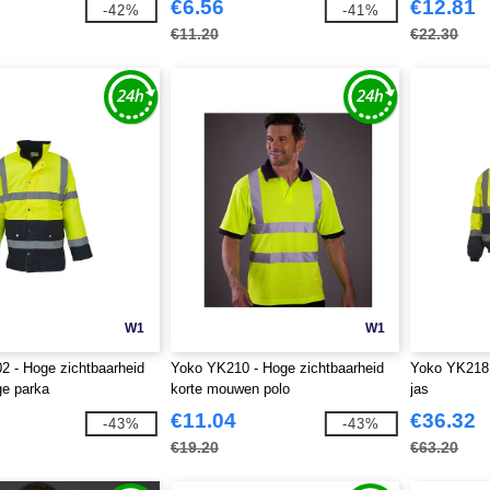
€6.56
€12.81
-42%
-41%
€11.20
€22.30
W1
W1
 - Hoge zichtbaarheid
Yoko YK210 - Hoge zichtbaarheid
Yoko YK218 -
ge parka
korte mouwen polo
jas
€11.04
€36.32
-43%
-43%
€19.20
€63.20