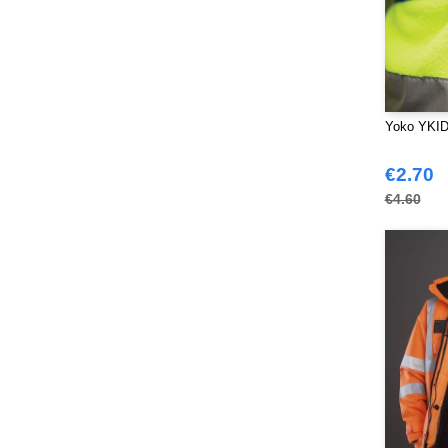
Westford mill
(128)
Yoko
(55)
Yoko YKID3
€2.70
€4.60