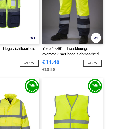
W1
W1
- Hoge zichtbaarheid
Yoko YK461 - Tweekleurige
overbroek met hoge zichtbaarheid
€11.40
-43%
-42%
€19.80