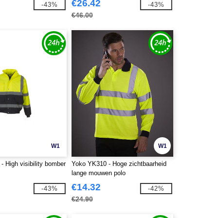
€26.42
-43%
-43%
€46.00
W1
W1
 High visibility bomber
Yoko YK310 - Hoge zichtbaarheid
lange mouwen polo
€14.32
-43%
-42%
€24.90