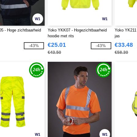
W1
W1
5 - Hoge zichtbaarheid
Yoko YKK07 - Hogezichtbaarheid
Yoko YK211 -
hoodie met rits
jas
€25.01
€33.48
-43%
-43%
€43.50
€58.30
W1
W1