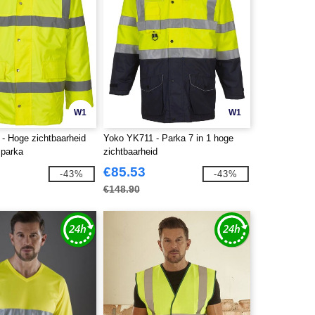
W1
W1
- Hoge zichtbaarheid
Yoko YK711 - Parka 7 in 1 hoge
 parka
zichtbaarheid
€85.53
-43%
-43%
€148.90