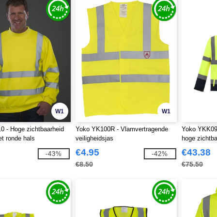
W1
W1
 - Hoge zichtbaarheid
Yoko YK100R - Vlamvertragende
Yoko YKK09 
t ronde hals
veiligheidsjas
hoge zichtba
€4.95
€43.38
-43%
-42%
€8.50
€75.50