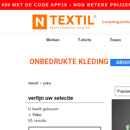
T DE CODE APP10 – NOG BETERE PRIJZEN IN DE 
Leveringsinfo
Merken
T-shirts
Truien
ONBEDRUKTE KLEDING
GROO
>
ntextil
yoko
verfijn uw selectie
U heeft gekozen :
Yoko
55 results.