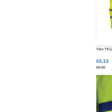
SF Women
(20)
Sans Étiquette
(6)
Skinnifit
(14)
Spiro
(24)
Splashmacs
(3)
Starworld
(26)
Stedman
(32)
Yoko YK120
Stormtech
(42)
THE ONE TOWELLING
(34)
€5.13
TIGER
(11)
€8.80
Tee Jays
(127)
Tombo
(34)
Tombo Teamsport
(1)
Towel city
(36)
VELILLA
(116)
VESTI
(19)