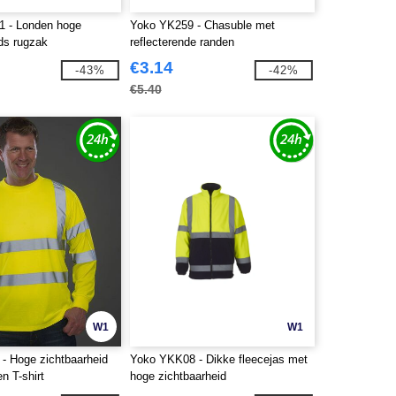
 - Londen hoge
Yoko YK259 - Chasuble met
ds rugzak
reflecterende randen
€3.14
-43%
-42%
€5.40
W1
W1
- Hoge zichtbaarheid
Yoko YKK08 - Dikke fleecejas met
n T-shirt
hoge zichtbaarheid