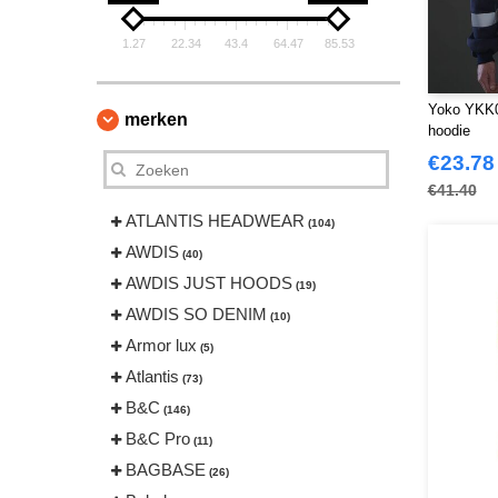
1.27
22.34
43.4
64.47
85.53
Yoko YKK0
merken
hoodie
€23.78
€41.40
ATLANTIS HEADWEAR
(104)
AWDIS
(40)
AWDIS JUST HOODS
(19)
AWDIS SO DENIM
(10)
Armor lux
(5)
Atlantis
(73)
B&C
(146)
B&C Pro
(11)
BAGBASE
(26)