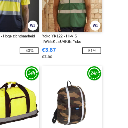
W1
W1
- Hoge zichtbaarheid
Yoko YK122 - HI-VIS
t
TWEEKLEURIGE Yoko
WAISTCOAT
€3.87
-43%
-51%
€7.96