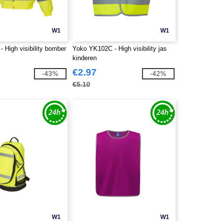
W1
W1
 High visibility bomber
Yoko YK102C - High visibility jas
kinderen
€2.97
-43%
-42%
€5.10
W1
W1