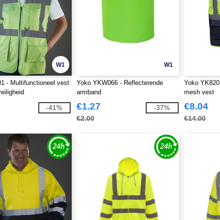
W1
W1
 - Multifunctioneel vest
Yoko YKW066 - Reflecterende
Yoko YK820 
eiligheid
armband
mesh vest
€1.27
€8.04
-41%
-37%
€2.00
€14.00