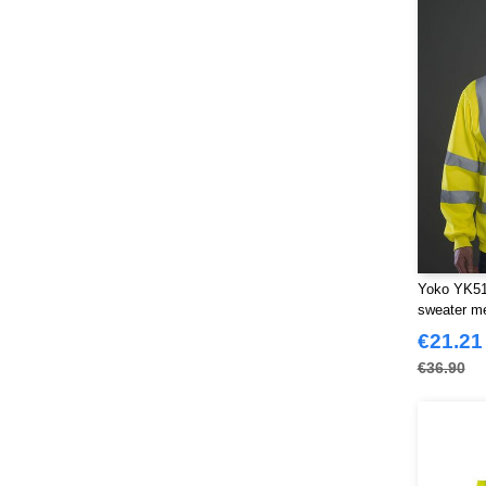
NEWGEN
(16)
Neutral
(51)
Paredes
(19)
Parks
(1)
Pen Duick
(134)
Produkt JACK & JONES
(10)
Promodoro
(27)
Quadra
(115)
RICA LEWIS
(16)
Regatta
(99)
Yoko YK510
sweater me
Result
(242)
€21.21
Roly Workwear
(170)
€36.90
Russell
(54)
Russell Collection
(32)
SF Men
(18)
SF Mini
(10)