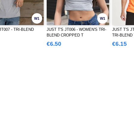
W1
W1
JT007 - TRI-BLEND
JUST T'S JT006 - WOMEN'S TRI-
JUST T'S J
BLEND CROPPED T
TRI-BLEND 
€6.50
€6.15