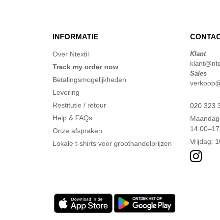
CLUBCLASS
(20)
Craghoppers
(14)
INFORMATIE
CONTAC
ECOLOGIE
(8)
ET SI ON L'APPELAIT FRANCIS
Over Ntextil
Klant
(3)
klant@ntex
Track my order now
EXCD BY PROMODORO
Sales
(5)
Betalingsmogelijkheden
verkoop@n
Estex
(12)
Levering
FRUIT OF THE LOOM VINTAGE
Restitutie / retour
020 323 
(4)
Help & FAQs
Maandag 
Finden & Hales
(18)
14:00–17
Onze afspraken
Flexfit
(140)
Vrijdag: 
Lokale t-shirts voor groothandelprijzen
Front row
(20)
Fruit of the Loom
(77)
Gildan
(45)
Henbury
(47)
Herock
(76)