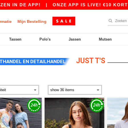
 IN DE APP!
|
ONZE APP IS LIVE! €10 KORTIN
rmatie
Mijn Bestelling
Tassen
Polo's
Jassen
Mutsen
JUST T'S
THANDEL EN DETAILHANDEL