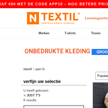
 €80 MET DE CODE APP10 – NOG BETERE PRIJZEN
Leveringsinfo
Merken
T-shirts
Truien
ONBEDRUKTE KLEDING
GROO
>
ntextil
just t's
verfijn uw selectie
U heeft gekozen :
JUST T'S
8 results.