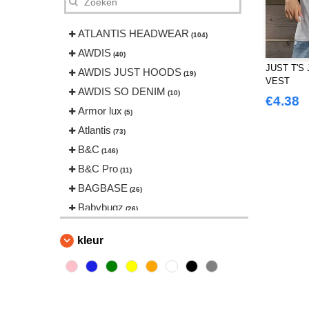
ATLANTIS HEADWEAR
(104)
AWDIS
(40)
JUST T'S 
AWDIS JUST HOODS
(19)
VEST
AWDIS SO DENIM
(10)
€4.38
Armor lux
(5)
Atlantis
(73)
B&C
(146)
B&C Pro
(11)
BAGBASE
(26)
Babybugz
(26)
Bag Base
(146)
kleur
Beechfield
(239)
Bella+Canvas
(22)
Black&Match
(20)
Build Your Brand
(126)