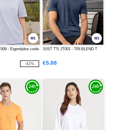
W1
W1
009 - Eigentijdse coole
JUST T'S JT001 - TRI-BLEND T
€5.88
-42%