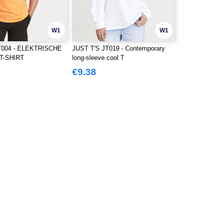
W1
W1
T004 - ELEKTRISCHE
JUST T'S JT019 - Contemporary
T-SHIRT
long-sleeve cool T
€9.38