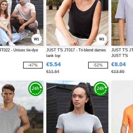
W1
W1
T022 - Unisex tie-dye
JUST T'S JT017 - Tri-blend dames
JUST T'S JT
tank top
JUST T'S
€5.54
€8.04
-47%
-52%
€11.54
€13.80