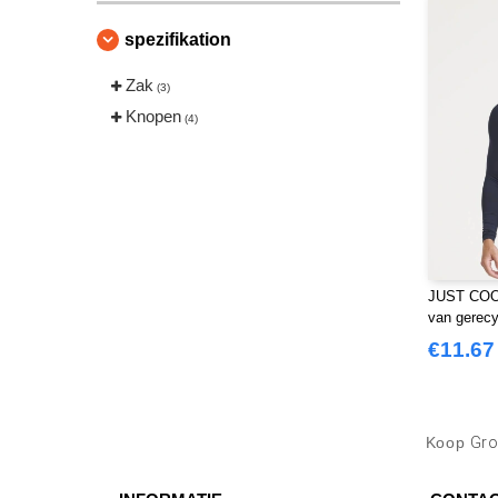
spezifikation
Zak
(3)
Knopen
(4)
JUST COOL
van gerecy
€11.67
Koop
Gro