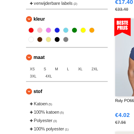
€17.40
verwijderbare labels
(2)
€33.40
kleur
maat
XS
S
M
L
XL
2XL
3XL
4XL
stof
Roly PO663
Katoen
(5)
100% katoen
(5)
€4.02
Polyester
(3)
€7.56
100% polyester
(1)