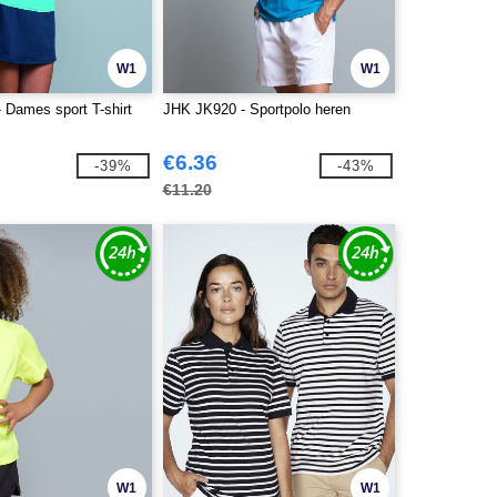
W1
W1
 Dames sport T-shirt
JHK JK920 - Sportpolo heren
€6.36
-39%
-43%
€11.20
W1
W1