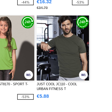
€16.32
-44%
-53%
€34.70
W1
W1
T8170 - SPORT T-
JUST COOL JC110 - COOL
URBAN FITNESS T
€5.88
-53%