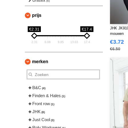
Unisex
(6)
prijs
JHK JK910 
€2.31
€17.4
mouwen
€3.72
2.31
6.08
9.85
13.63
17.4
€6.50
merken
B&C
(4)
Finden & Hales
(1)
Front row
(1)
JHK
(8)
Just Cool
(3)
Roly Workwear