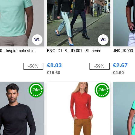
W1
W1
- Inspire polo-shirt
B&C ID1LS - ID 001 LSL heren
JHK JK900 -
€8.03
€2.67
-56%
-59%
€19.60
€4.90