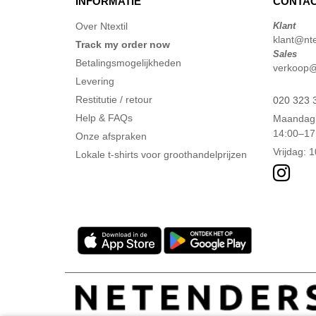
INFORMATIE
CONTAC
Over Ntextil
Klant
klant@ntex
Track my order now
Sales
Betalingsmogelijkheden
verkoop@n
Levering
Restitutie / retour
020 323 
Help & FAQs
Maandag 
14:00–17
Onze afspraken
Vrijdag: 
Lokale t-shirts voor groothandelprijzen