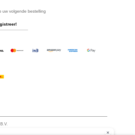
op uw volgende bestelling
gistreer!
 B.V.
am - VAT NL 005596191B03 - KvK 39066321