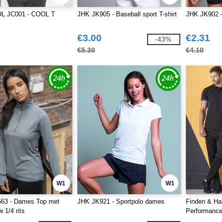
L JC001 - COOL T
JHK JK905 - Baseball sport T-shirt
JHK JK902 - 
€3.00
€2.31
-43%
€5.30
€4.10
W1
W1
63 - Dames Top met
JHK JK921 - Sportpolo dames
Finden & Ha
 1/4 rits
Performance