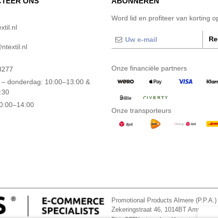
TEER ONS
ABONNEREN
Word lid en profiteer van korting 
til.nl
Re
textil.nl
Onze financiële partners
3277
– donderdag: 10:00–13:00 &
:30
10:00–14:00
Onze transporteurs
Promotional Products Almere (P.P.A.)
Zekeringstraat 46, 1014BT Amsterd