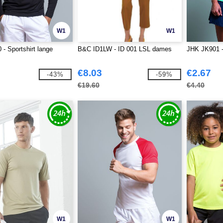
W1
W1
- Sportshirt lange
B&C ID1LW - ID 001 LSL dames
JHK JK901 -
€8.03
€2.67
-43%
-59%
€19.60
€4.40
W1
W1