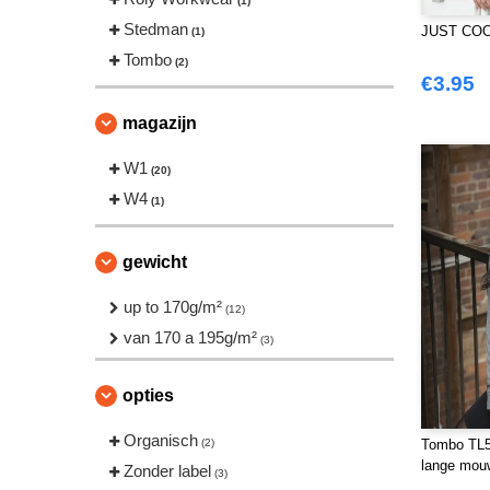
(1)
Stedman
JUST COO
(1)
Tombo
(2)
€3.95
magazijn
W1
(20)
W4
(1)
gewicht
up to 170g/m²
(12)
van 170 a 195g/m²
(3)
opties
Organisch
(2)
Tombo TL5
lange mouw
Zonder label
(3)