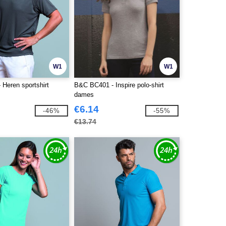
W1
W1
 Heren sportshirt
B&C BC401 - Inspire polo-shirt
dames
€6.14
-46%
-55%
€13.74