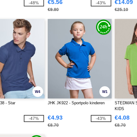
€5.56
€14.09
-48%
-43%
€9.80
€25.10
W4
W1
8 - Star
JHK JK922 - Sportpolo kinderen
STEDMAN S
KIDS
€4.93
€4.08
-47%
-43%
€8.70
€8.70