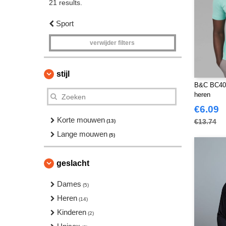
21 results.
Sport
verwijder filters
stijl
B&C BC400 
heren
€6.09
Korte mouwen
€13.74
(13)
Lange mouwen
(5)
geslacht
Dames
(5)
Heren
(14)
Kinderen
(2)