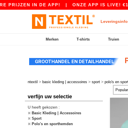
JZEN IN DE APP!
|
ONZE APP IS LIVE! €10 KO
Leveringsinfo
Merken
T-shirts
Truien
P
GROOTHANDEL EN DETAILHANDEL
>
>
>
ntextil
basic kleding | accessoires
sport
polo's en spo
verfijn uw selectie
U heeft gekozen :
Basic Kleding | Accessoires
Sport
Polo's en sporthemden