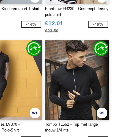
Kinderen sport T-shirt
Front row FR230 - Gestreept Jersey
polo-shirt
€12.01
-44%
-49%
€23.50
W1
W1
les LV370 -
Tombo TL562 - Top met lange
 Polo-Shirt
mouw 1/4 rits