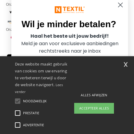
Onze financiële partners
Wil je minder betalen?
Onze transporteurs
Haal het beste uit jouw bedrijf!
Meld je aan voor exclusieve aanbiedingen
rechtstreeks naar je inbox
x
Deze website maakt gebruik
van cookies om uw ervaring
te verbeteren terwijl u door
de website navigeert.
Lees
verder
ALLES AFWIJZEN
Promotional Products Almere (P.P.A.) B.V.
Zekeringstraat 46, 1014BT Amsterdam - VAT NL 005596191B03 - KvK
NOODZAKELIJK
Ja, ik wil minder betalen!
39066321
ACCEPTEER ALLES
Dit is GEEN retouradres. Voor retourzending, zie hier
PRESTATIE
👋
Hallo
Als u vragen of opmerkingen heeft,
ADVERTENTIE
Wettelijke bepalingen
-
Privacybeleid
-
Algemene Toegangs - En
Nee bedankt, ik wil meer betalen.
kunt u op elk gewenst moment
Gebruiksvoorwaarden
-
Algemene Contractvoorwaarden
-
Cookiebeleid
-
Site Map
contact met ons opnemen. Onze