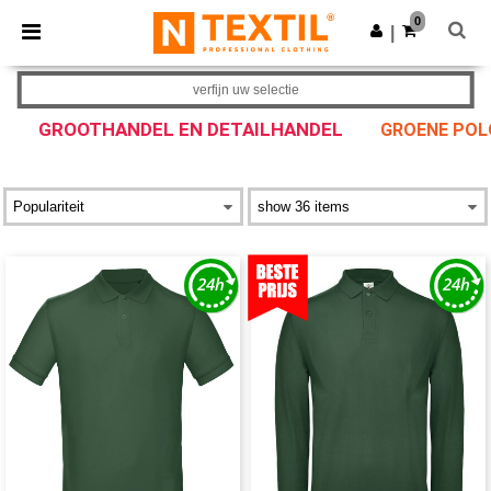
×
Ntextil-app
0
Download app
|
Betere prijzen in de app!
verfijn uw selectie
GROOTHANDEL EN DETAILHANDEL
GROENE POL