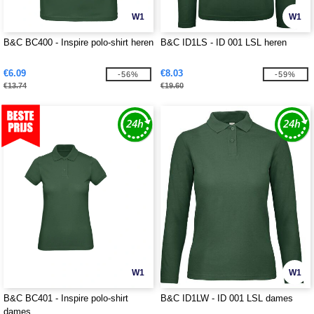
W1
W1
B&C BC400 - Inspire polo-shirt heren
B&C ID1LS - ID 001 LSL heren
€6.09
€8.03
-56%
-59%
€13.74
€19.60
W1
W1
B&C BC401 - Inspire polo-shirt
B&C ID1LW - ID 001 LSL dames
dames