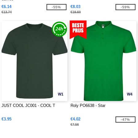
€6.14
€8.03
-55%
-59%
€13.74
€19.60
W1
W4
JUST COOL JC001 - COOL T
Roly PO6638 - Star
€3.95
€4.02
-47%
€7.56