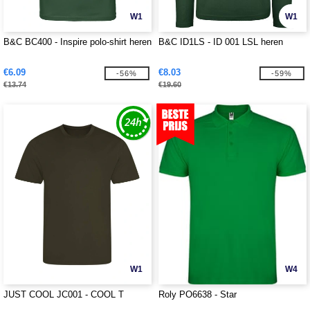
W1
W1
B&C BC400 - Inspire polo-shirt heren
B&C ID1LS - ID 001 LSL heren
€6.09
€8.03
-56%
-59%
€13.74
€19.60
W1
W4
JUST COOL JC001 - COOL T
Roly PO6638 - Star