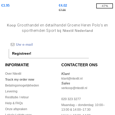
€3.95
€4.02
-47%
€7.56
Koop
Groothandel en detailhandel Groene Heren Polo's en
sporthemden Sport
bij Ntextil Nederland
Registreer!
INFORMATIE
CONTACTEER ONS
Over Ntextil
Klant
klant@ntextil.nl
Track my order now
Sales
Betalingsmogelijkheden
verkoop@ntextil.nl
Levering
Restitutie / retour
020 323 3277
Help & FAQs
Maandag – donderdag: 10:00–
Onze afspraken
13:00 & 14:00–17:30