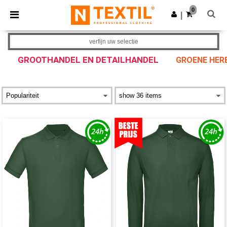
×
Ntextil-app
0
Download app
|
Betere prijzen in de app!
verfijn uw selectie
GROOTHANDEL EN DETAILHANDEL
GROENE HER