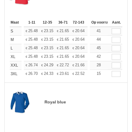
Maat
1-11
12-35
36-71
72-143
144-287
Op voorraad
288 +
Aant.
Meer
+
25.48
23.15
21.65
20.64
19.48
41
18.49
S
€
€
€
€
€
€
+
25.48
23.15
21.65
20.64
19.48
44
18.49
M
€
€
€
€
€
€
+
25.48
23.15
21.65
20.64
19.48
45
18.49
L
€
€
€
€
€
€
+
25.48
23.15
21.65
20.64
19.48
42
18.49
XL
€
€
€
€
€
€
+
26.74
24.29
22.72
21.66
20.44
28
19.40
XXL
€
€
€
€
€
€
+
26.70
24.33
23.61
22.52
21.25
15
20.16
3XL
€
€
€
€
€
€
Royal blue