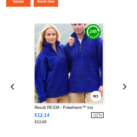
heren
front row
W1
Result RE33A - Polartherm™ trui
€12.14
-11%
€13.60