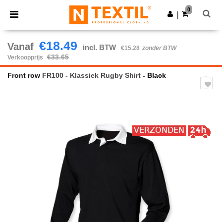
×
Ntextil-app
0
Download app
|
Betere prijzen in de app!
€18.49
Vanaf
incl. BTW
€15.28
zonder BTW
€33.65
Verkoopprijs
Front row
FR100 - Klassiek Rugby Shirt
- Black
Previous
Next