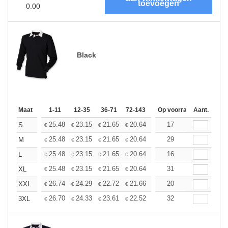
0.00
Black
Maat
1-11
12-35
36-71
72-143
144-287
Op voorraad
288 +
Aant.
Meer
+
25.48
23.15
21.65
20.64
19.48
17
18.49
S
€
€
€
€
€
€
+
25.48
23.15
21.65
20.64
19.48
29
18.49
M
€
€
€
€
€
€
+
25.48
23.15
21.65
20.64
19.48
16
18.49
L
€
€
€
€
€
€
+
25.48
23.15
21.65
20.64
19.48
31
18.49
XL
€
€
€
€
€
€
+
26.74
24.29
22.72
21.66
20.44
20
19.40
XXL
€
€
€
€
€
€
+
26.70
24.33
23.61
22.52
21.25
32
20.16
3XL
€
€
€
€
€
€