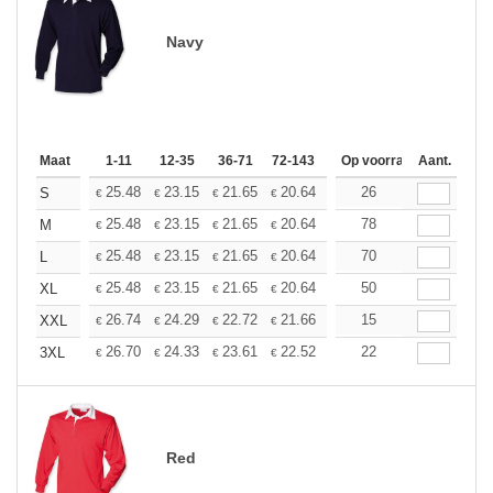
Navy
Maat
1-11
12-35
36-71
72-143
144-287
Op voorraad
288 +
Aant.
Meer
+
25.48
23.15
21.65
20.64
19.48
26
18.49
S
€
€
€
€
€
€
+
25.48
23.15
21.65
20.64
19.48
78
18.49
M
€
€
€
€
€
€
+
25.48
23.15
21.65
20.64
19.48
70
18.49
L
€
€
€
€
€
€
+
25.48
23.15
21.65
20.64
19.48
50
18.49
XL
€
€
€
€
€
€
+
26.74
24.29
22.72
21.66
20.44
15
19.40
XXL
€
€
€
€
€
€
+
26.70
24.33
23.61
22.52
21.25
22
20.16
3XL
€
€
€
€
€
€
Red