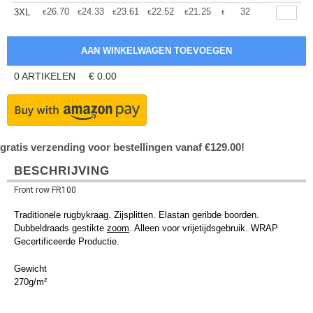
+
26.70
24.33
23.61
22.52
21.25
20.16
32
3XL
€
€
€
€
€
€
0
ARTIKELEN
€
0.00
gratis verzending voor bestellingen vanaf €129.00!
BESCHRIJVING
Front row FR100
Traditionele rugbykraag. Zijsplitten. Elastan ​​geribde boorden.
Dubbeldraads gestikte
zoom
. Alleen voor vrijetijdsgebruik. WRAP
Gecertificeerde Productie.
Gewicht
270g/m²