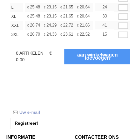
+
25.48
23.15
21.65
20.64
19.48
24
18.49
L
€
€
€
€
€
€
+
25.48
23.15
21.65
20.64
19.48
30
18.49
XL
€
€
€
€
€
€
+
26.74
24.29
22.72
21.66
20.44
41
19.40
XXL
€
€
€
€
€
€
+
26.70
24.33
23.61
22.52
21.25
15
20.16
3XL
€
€
€
€
€
€
0
ARTIKELEN
€
0.00
Registreer!
INFORMATIE
CONTACTEER ONS