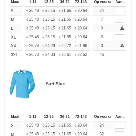
Maat
1-11
12-35
36-71
72-143
144-287
Op voorraad
288 +
Aant.
Meer
+
25.48
23.15
21.65
20.64
19.48
24
18.49
S
€
€
€
€
€
€
+
25.48
23.15
21.65
20.64
19.48
7
18.49
M
€
€
€
€
€
€
+
25.48
23.15
21.65
20.64
19.48
0
18.49
L
€
€
€
€
€
€
+
25.48
23.15
21.65
20.64
19.48
6
18.49
XL
€
€
€
€
€
€
+
26.74
24.29
22.72
21.66
20.44
0
19.40
XXL
€
€
€
€
€
€
+
26.70
24.33
23.61
22.52
21.25
46
20.16
3XL
€
€
€
€
€
€
Surf Blue
Maat
1-11
12-35
36-71
72-143
144-287
Op voorraad
288 +
Aant.
Meer
+
25.48
23.15
21.65
20.64
19.48
24
18.49
S
€
€
€
€
€
€
+
25.48
23.15
21.65
20.64
19.48
32
18.49
M
€
€
€
€
€
€