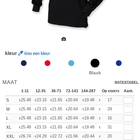
kleur
kies een kleur
Black
MAAT
MATENTABEL
1-11
12-35
36-71
72-143
144-287
288 +
Op voorraad
Meer
Aant.
+
25.48
23.15
21.65
20.64
19.48
18.49
17
S
€
€
€
€
€
€
+
25.48
23.15
21.65
20.64
19.48
18.49
29
M
€
€
€
€
€
€
+
25.48
23.15
21.65
20.64
19.48
18.49
16
L
€
€
€
€
€
€
+
25.48
23.15
21.65
20.64
19.48
18.49
31
XL
€
€
€
€
€
€
+
26.74
24.29
22.72
21.66
20.44
19.40
20
XXL
€
€
€
€
€
€