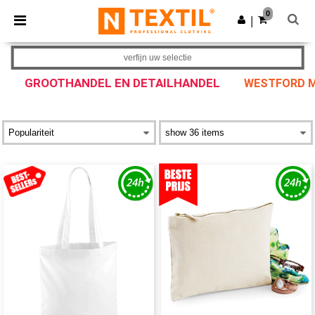
×
Ntextil-app
0
Download app
|
Betere prijzen in de app!
verfijn uw selectie
GROOTHANDEL EN DETAILHANDEL
WESTFORD MI