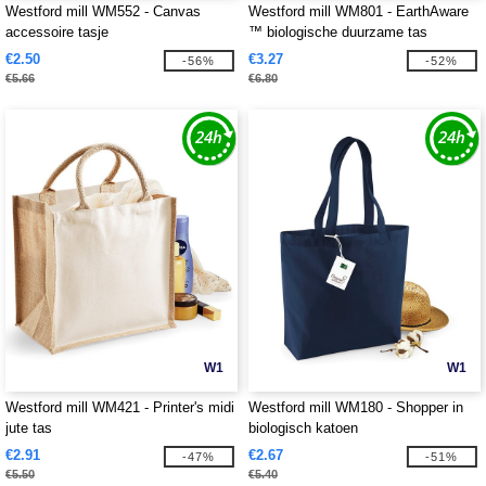
Westford mill WM552 - Canvas
Westford mill WM801 - EarthAware
accessoire tasje
™ biologische duurzame tas
€2.50
€3.27
-56%
-52%
€5.66
€6.80
W1
W1
Westford mill WM421 - Printer's midi
Westford mill WM180 - Shopper in
jute tas
biologisch katoen
€2.91
€2.67
-47%
-51%
€5.50
€5.40