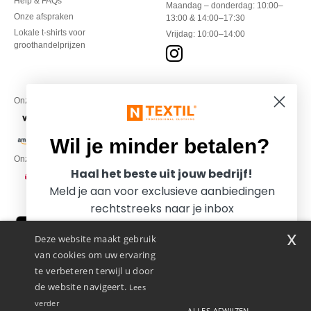
Help & FAQs
Maandag – donderdag: 10:00–
Onze afspraken
13:00 & 14:00–17:30
Lokale t-shirts voor
Vrijdag: 10:00–14:00
groothandelprijzen
Onze financiële partners
Wil je minder betalen?
Onze transporteurs
Haal het beste uit jouw bedrijf!
Meld je aan voor exclusieve aanbiedingen
rechtstreeks naar je inbox
x
Deze website maakt gebruik
van cookies om uw ervaring
te verbeteren terwijl u door
de website navigeert.
Lees
verder
ALLES AFWIJZEN
Promotional Products Almere (P.P.A.) B.V.