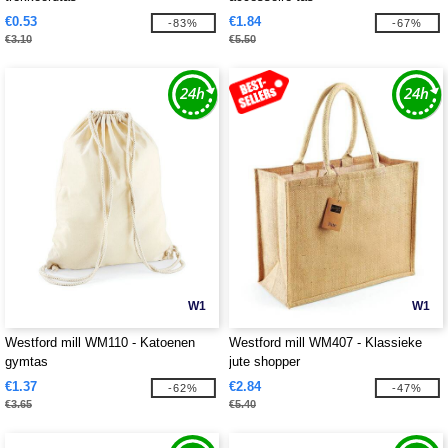
€0.53
€1.84
-83%
-67%
€3.10
€5.50
W1
W1
Westford mill WM110 - Katoenen
Westford mill WM407 - Klassieke
gymtas
jute shopper
€1.37
€2.84
-62%
-47%
€3.65
€5.40