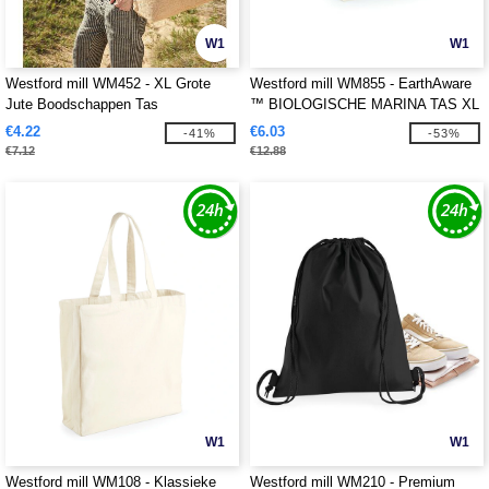
W1
W1
Westford mill WM452 - XL Grote
Westford mill WM855 - EarthAware
Jute Boodschappen Tas
™ BIOLOGISCHE MARINA TAS XL
€4.22
€6.03
-41%
-53%
€7.12
€12.88
W1
W1
Westford mill WM108 - Klassieke
Westford mill WM210 - Premium