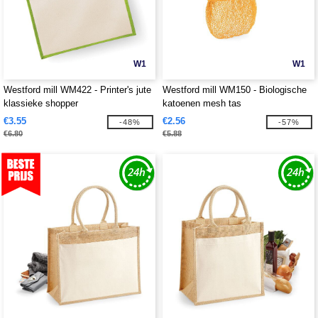
W1
W1
Westford mill WM422 - Printer's jute
Westford mill WM150 - Biologische
klassieke shopper
katoenen mesh tas
€3.55
€2.56
-48%
-57%
€6.80
€5.88