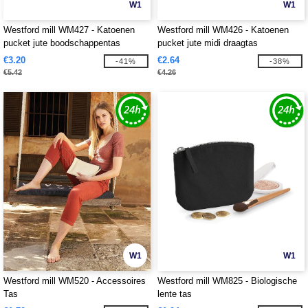
W1
W1
Westford mill WM427 - Katoenen
Westford mill WM426 - Katoenen
pucket jute boodschappentas
pucket jute midi draagtas
€3.20
€2.64
-41%
-38%
€5.42
€4.26
W1
W1
Westford mill WM520 - Accessoires
Westford mill WM825 - Biologische
Tas
lente tas