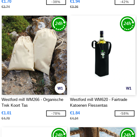
€1.70
€1.94
-38%
-42%
€2.74
€3.36
W1
W1
Westford mill WM266 - Organische
Westford mill WM620 - Fairtrade
Trek Koort Tas
Katoenen Flessentas
€1.01
€1.84
-78%
-58%
€4.70
€4.34