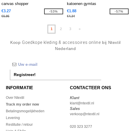
canvas shopper
katoenen gymtas
€3.27
€1.88
-53%
-57%
€6.95
€4.34
1
2
3
»
Koop
Goedkope kleding & accessoires online
bij Ntextil
Nederland
Registreer!
INFORMATIE
CONTACTEER ONS
Over Ntextil
Klant
klant@ntextil.nl
Track my order now
Sales
Betalingsmogelijkheden
verkoop@ntextil.nl
Levering
Restitutie / retour
020 323 3277