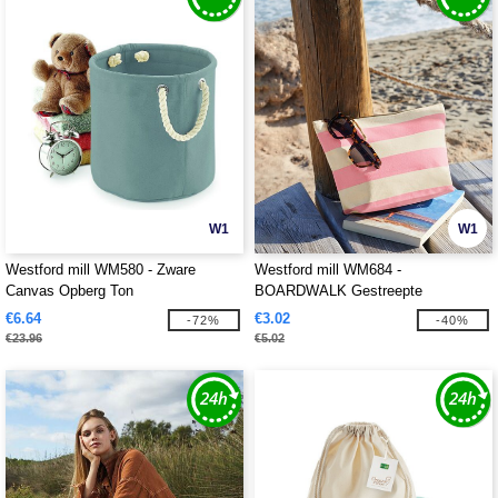
W1
W1
Westford mill WM580 - Zware
Westford mill WM684 -
Canvas Opberg Ton
BOARDWALK Gestreepte
Accessoires Tas
€6.64
€3.02
-72%
-40%
€23.96
€5.02