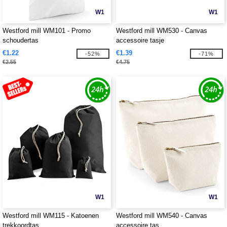
W1
W1
Westford mill WM101 - Promo
Westford mill WM530 - Canvas
schoudertas
accessoire tasje
€1.22
€1.39
-52%
-71%
€2.55
€4.75
W1
W1
Westford mill WM115 - Katoenen
Westford mill WM540 - Canvas
trekkoordtas
accessoire tas