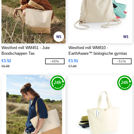
W1
W1
Westford mill WM451 - Jute
Westford mill WM810 -
Boodschappen Tas
EarthAware™ biologische gymtas
€3.52
€3.91
-40%
-51%
€5.88
€7.90