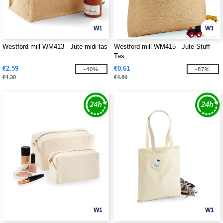
W1
W1
Westford mill WM413 - Jute midi tas
Westford mill WM415 - Jute Stuff
Tas
€2.59
€0.61
-40%
-87%
€4.30
€4.80
W1
W1