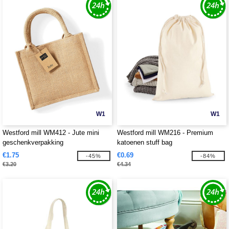
W1
W1
Westford mill WM412 - Jute mini
Westford mill WM216 - Premium
geschenkverpakking
katoenen stuff bag
€1.75
€0.69
-45%
-84%
€3.20
€4.34