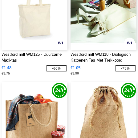
W1
W1
Westford mill WM125 - Duurzame
Westford mill WM118 - Biologisch
Maxi-tas
Katoenen Tas Met Trekkoord
€1.48
€1.05
-60%
-73%
€3.75
€3.90