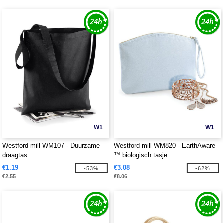
W1
W1
Westford mill WM107 - Duurzame
Westford mill WM820 - EarthAware
draagtas
™ biologisch tasje
€1.19
€3.08
-53%
-62%
€2.55
€8.06