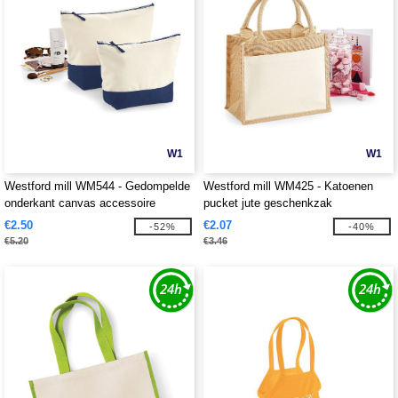
W1
W1
Westford mill WM544 - Gedompelde
Westford mill WM425 - Katoenen
onderkant canvas accessoire
pucket jute geschenkzak
€2.50
€2.07
-52%
-40%
€5.20
€3.46