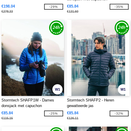
€198.04
€85.84
-29%
-35%
€278.33
€131.60
W1
W1
Stormtech SHAFP1W - Dames
Stormtech SHAFP2 - Heren
donsjack met capuchon
gewatteerde jas
€85.84
€85.84
-25%
-32%
€115.15
€126.11