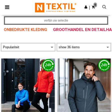
×
Ntextil-app
0
Download app
|
Betere prijzen in de app!
verfijn uw selectie
GROOTHANDEL EN DETAILH
ONBEDRUKTE KLEDING