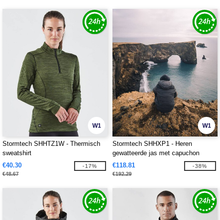
W1
W1
Stormtech SHHTZ1W - Thermisch
Stormtech SHHXP1 - Heren
sweatshirt
gewatteerde jas met capuchon
€40.30
€118.81
-17%
-38%
€48.67
€192.29