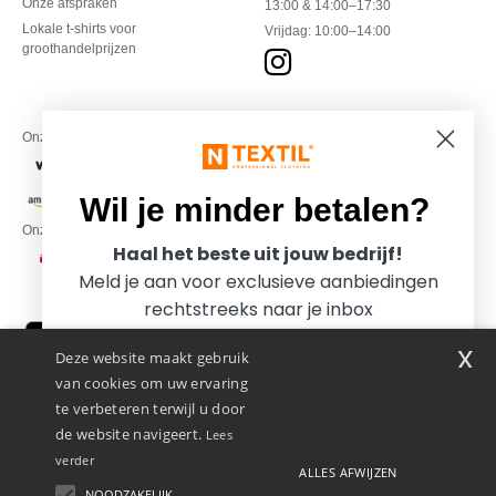
Onze afspraken
13:00 & 14:00–17:30
Lokale t-shirts voor
Vrijdag: 10:00–14:00
groothandelprijzen
Onze financiële partners
Wil je minder betalen?
Onze transporteurs
Haal het beste uit jouw bedrijf!
Meld je aan voor exclusieve aanbiedingen
rechtstreeks naar je inbox
x
Deze website maakt gebruik
van cookies om uw ervaring
te verbeteren terwijl u door
de website navigeert.
Lees
verder
ALLES AFWIJZEN
Promotional Products Almere (P.P.A.) B.V.
Zekeringstraat 46, 1014BT Amsterdam - VAT NL 005596191B03 - KvK
NOODZAKELIJK