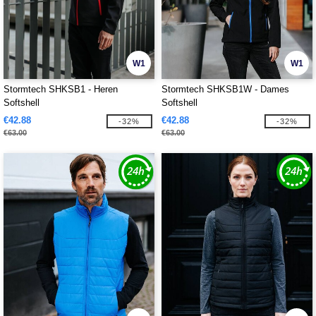
W1
W1
Stormtech SHKSB1 - Heren
Stormtech SHKSB1W - Dames
Softshell
Softshell
€42.88
€42.88
-32%
-32%
€63.00
€63.00