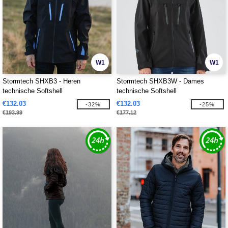
W1
W1
Stormtech SHXB3 - Heren
Stormtech SHXB3W - Dames
technische Softshell
technische Softshell
€132.03
€132.03
-32%
-25%
€193.99
€177.12