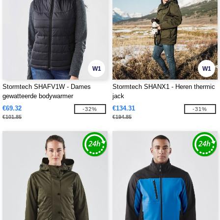
W1
W1
Stormtech SHAFV1W - Dames
Stormtech SHANX1 - Heren thermic
gewatteerde bodywarmer
jack
€69.32
€134.31
-32%
-31%
€101.85
€194.85