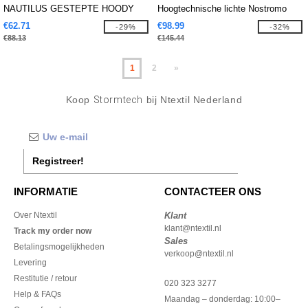
NAUTILUS GESTEPTE HOODY
Hoogtechnische lichte Nostromo
Thermal Shell
€62.71
€98.99
-29%
-32%
€88.13
€145.44
1
2
»
Koop
Stormtech
bij Ntextil Nederland
Registreer!
INFORMATIE
CONTACTEER ONS
Over Ntextil
Klant
klant@ntextil.nl
Track my order now
Sales
Betalingsmogelijkheden
verkoop@ntextil.nl
Levering
Restitutie / retour
020 323 3277
Help & FAQs
Maandag – donderdag: 10:00–