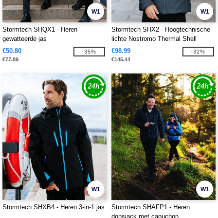
W1
W1
Stormtech SHQX1 - Heren
Stormtech SHX2 - Hoogtechnische
gewatteerde jas
lichte Nostromo Thermal Shell
€50.80
€98.99
-35%
-32%
€77.89
€145.44
W1
W1
Stormtech SHXB4 - Heren 3-in-1 jas
Stormtech SHAFP1 - Heren
donsjack met capuchon