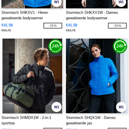
W1
W1
Stormtech SHKXV1 - Heren
Stormtech SHKXV1W - Dames
gewatteerde bodywarmer
gewatteerde bodywarmer
€41.58
€41.58
-35%
-35%
€63.75
€63.75
W1
W1
Stormtech SHMDX1M - 2-in-1
Stormtech SHQX1W - Dames
sporttas
gewatteerde jas