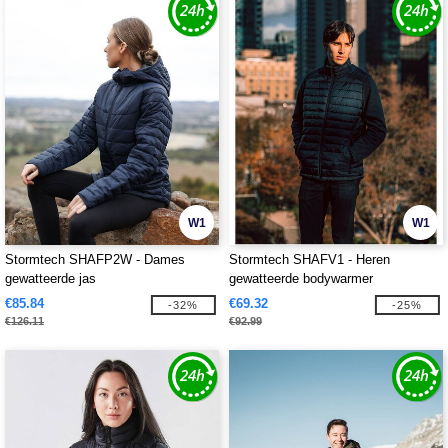
W1
W1
Stormtech SHAFP2W - Dames
Stormtech SHAFV1 - Heren
gewatteerde jas
gewatteerde bodywarmer
€85.84
€69.32
-32%
-25%
€126.11
€92.99