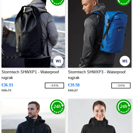
W1
W1
Stormtech SHWXP1 - Waterproof
Stormtech SHWXP3 - Waterproof
rugzak
rugzak
€36.93
€39.58
-44%
-34%
€65.74
€60.27