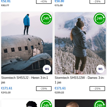
€52.81
€50.80
-43%
-29%
€92.77
€71.39
W1
W1
Stormtech SHSSJ2 - Heren 3-in-1
Stormtech SHSSJ2W - Dames 3-in-
jas
1 jas
€171.61
€171.61
-29%
-25%
€241.18
€230.22