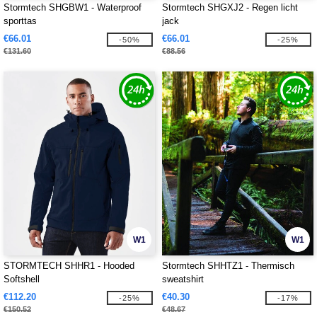
Stormtech SHGBW1 - Waterproof
Stormtech SHGXJ2 - Regen licht
sporttas
jack
€66.01
€66.01
-50%
-25%
€131.60
€88.56
W1
W1
STORMTECH SHHR1 - Hooded
Stormtech SHHTZ1 - Thermisch
Softshell
sweatshirt
€112.20
€40.30
-25%
-17%
€150.52
€48.67