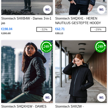
W1
W1
Stormtech SHXB4W - Dames 3-in-1
Stormtech SHQXH1 - HEREN
jas
NAUTILUS GESTEPTE HOODY
€198.04
€62.71
-32%
-29%
€290.98
€88.13
W1
W1
Stormtech SHQXH1W - DAMES
Stormtech SHX2W -