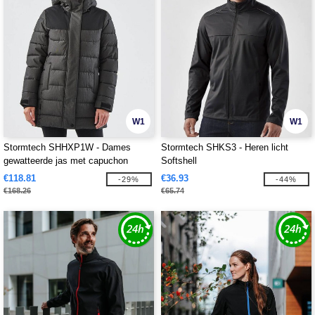
W1
W1
Stormtech SHHXP1W - Dames
Stormtech SHKS3 - Heren licht
gewatteerde jas met capuchon
Softshell
€118.81
€36.93
-29%
-44%
€168.26
€65.74