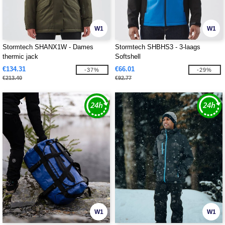
W1
W1
Stormtech SHANX1W - Dames
Stormtech SHBHS3 - 3-laags
thermic jack
Softshell
€134.31
€66.01
-37%
-29%
€213.40
€92.77
W1
W1