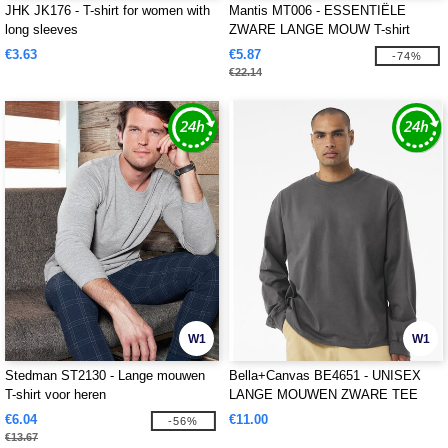
JHK JK176 - T-shirt for women with
Mantis MT006 - ESSENTIËLE
long sleeves
ZWARE LANGE MOUW T-shirt
€3.63
€5.87
-74%
€22.14
W1
W1
Stedman ST2130 - Lange mouwen
Bella+Canvas BE4651 - UNISEX
T-shirt voor heren
LANGE MOUWEN ZWARE TEE
€6.04
€11.00
-56%
€13.67