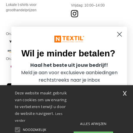
Lokale t-shirts voor
Vrijdag: 10:00–14:00
groothandelprijzen
Onze financiële partners
Wil je minder betalen?
Onze transporteurs
Haal het beste uit jouw bedrijf!
Meld je aan voor exclusieve aanbiedingen
rechtstreeks naar je inbox
x
Deze website maakt gebruik
van cookies om uw ervaring
te verbeteren terwijl u door
de website navigeert.
Lees
verder
ALLES AFWIJZEN
Promotional Products Almere (P.P.A.) B.V.
Zekeringstraat 46, 1014BT Amsterdam - VAT NL 005596191B03 - KvK
NOODZAKELIJK