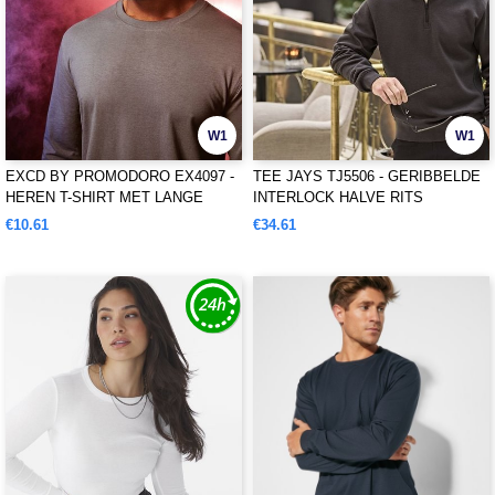
W1
W1
EXCD BY PROMODORO EX4097 -
TEE JAYS TJ5506 - GERIBBELDE
HEREN T-SHIRT MET LANGE
INTERLOCK HALVE RITS
MOUWEN
€10.61
€34.61