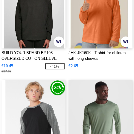
W1
W1
BUILD YOUR BRAND BY198 -
JHK JK160K - T-shirt for children
OVERSIZED CUT ON SLEEVE
with long sleeves
LONGSLEEVE
€10.45
€2.65
-41%
€17.62