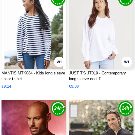
W1
W1
MANTIS MTK084 - Kids long sleeve
JUST T'S JT019 - Contemporary
sailor t-shirt
long-sleeve cool T
€9.14
€9.38