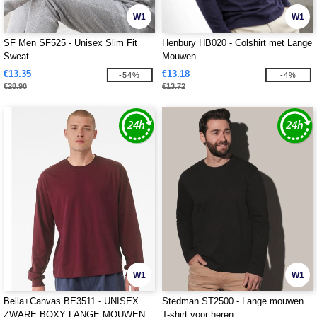
W1
W1
SF Men SF525 - Unisex Slim Fit
Henbury HB020 - Colshirt met Lange
Sweat
Mouwen
€13.35
€13.18
-54%
-4%
€28.90
€13.72
W1
W1
Bella+Canvas BE3511 - UNISEX
Stedman ST2500 - Lange mouwen
ZWARE BOXY LANGE MOUWEN
T-shirt voor heren