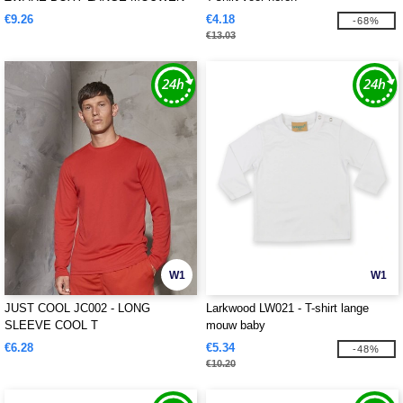
TEE
€9.26
€4.18
-68%
€13.03
W1
W1
JUST COOL JC002 - LONG
Larkwood LW021 - T-shirt lange
SLEEVE COOL T
mouw baby
€6.28
€5.34
-48%
€10.20