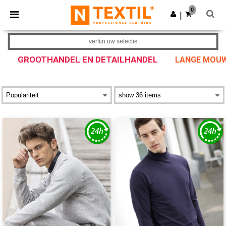
×
Ntextil-app
0
Download app
|
Betere prijzen in de app!
verfijn uw selectie
GROOTHANDEL EN DETAILHANDEL
LANGE MOU