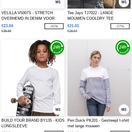
W1
W1
VELILLA V5007S - STRETCH
Tee Jays TJ7022 - LANGE
OVERHEMD IN DENIM VOOR
MOUWEN COOLDRY TEE
DAMES
€23.04
€21.01
-42%
-27%
€39.90
€28.64
W1
W1
BUILD YOUR BRAND BY135 - KIDS
Pen Duick PK201 - Gestreept t-shirt
LONGSLEEVE
met lange mouwen