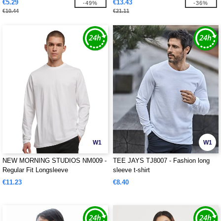
€5.29
€13.43
-49%
-36%
€10.44
€21.11
W1
W1
NEW MORNING STUDIOS NM009 -
TEE JAYS TJ8007 - Fashion long
Regular Fit Longsleeve
sleeve t-shirt
€11.23
€8.40