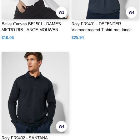
W1
W4
Bella+Canvas BE1501 - DAMES
Roly FR9401 - DEFENDER
MICRO RIB LANGE MOUWEN
Vlamvertragend T-shirt met lange
BABY TEE
mouwen in effen gebreid
€10.06
€25.94
W4
Roly FR9402 - SANTANA