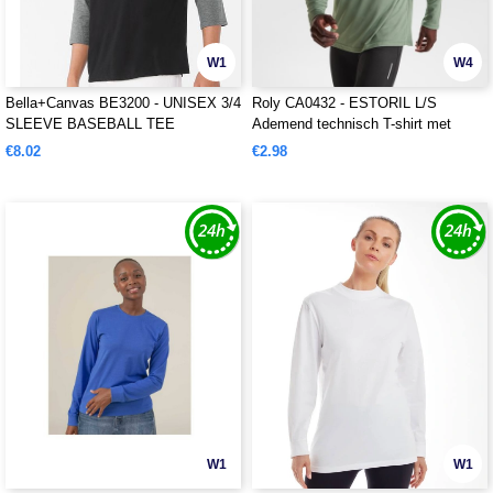
W1
W4
Bella+Canvas BE3200 - UNISEX 3/4
Roly CA0432 - ESTORIL L/S
SLEEVE BASEBALL TEE
Ademend technisch T-shirt met
lange mouwen
€8.02
€2.98
W1
W1