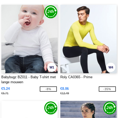
W1
W4
Babybugz BZ011 - Baby T-shirt met
Roly CA0365 - Prime
lange mouwen
€5.24
€8.06
-8%
-35%
€5.71
€12.49