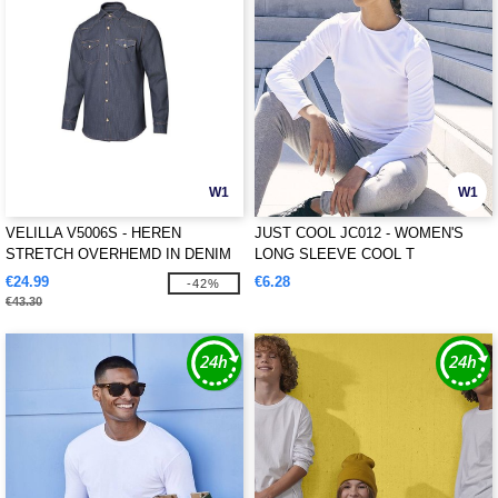
W1
W1
VELILLA V5006S - HEREN
JUST COOL JC012 - WOMEN'S
STRETCH OVERHEMD IN DENIM
LONG SLEEVE COOL T
€24.99
€6.28
-42%
€43.30