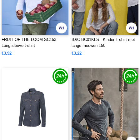
W1
W1
FRUIT OF THE LOOM SC153 -
B&C BC01KLS - Kinder T-shirt met
Long sleeve t-shirt
lange mouwen 150
€3.92
€3.22