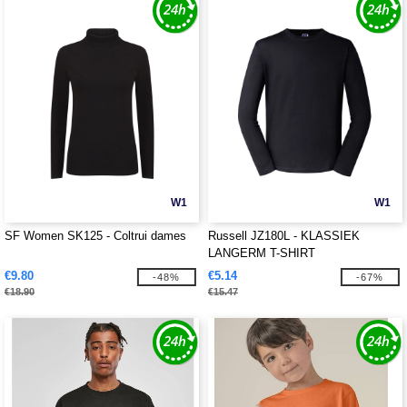
W1
W1
SF Women SK125 - Coltrui dames
Russell JZ180L - KLASSIEK
LANGERM T-SHIRT
€9.80
€5.14
-48%
-67%
€18.90
€15.47