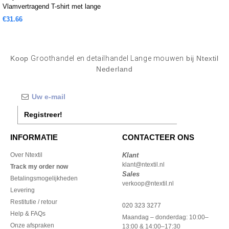
Vlamvertragend T-shirt met lange
mouwen in effen gebreid
€31.66
Koop
Groothandel en detailhandel Lange mouwen
bij Ntextil
Nederland
Registreer!
INFORMATIE
CONTACTEER ONS
Over Ntextil
Klant
klant@ntextil.nl
Track my order now
Sales
Betalingsmogelijkheden
verkoop@ntextil.nl
Levering
Restitutie / retour
020 323 3277
Help & FAQs
Maandag – donderdag: 10:00–
Onze afspraken
13:00 & 14:00–17:30