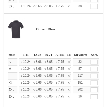
+
10.24
8.66
8.05
7.75
7.32
38
6.77
3XL
€
€
€
€
€
€
Cobalt Blue
Maat
1-11
12-35
36-71
72-143
144-287
Op voorraad
288 +
Aant.
Meer
+
10.24
8.66
8.05
7.75
7.32
32
6.77
S
€
€
€
€
€
€
+
10.24
8.66
8.05
7.75
7.32
87
6.77
M
€
€
€
€
€
€
+
10.24
8.66
8.05
7.75
7.32
217
6.77
L
€
€
€
€
€
€
+
10.24
8.66
8.05
7.75
7.32
151
6.77
XL
€
€
€
€
€
€
+
10.24
8.66
8.05
7.75
7.32
202
6.77
2XL
€
€
€
€
€
€
+
10.24
8.66
8.05
7.75
7.32
16
6.77
3XL
€
€
€
€
€
€