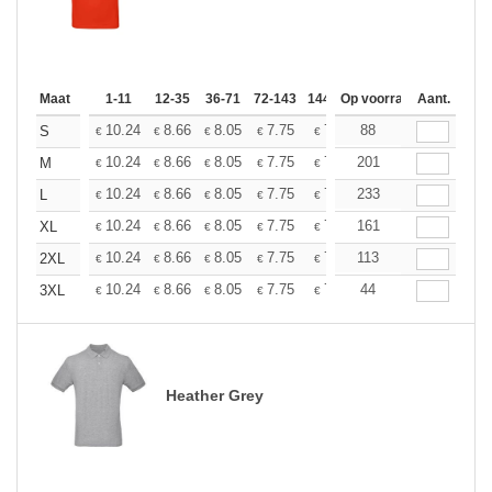
Maat
1-11
12-35
36-71
72-143
144-287
Op voorraad
288 +
Aant.
Meer
+
10.24
8.66
8.05
7.75
7.32
88
6.77
S
€
€
€
€
€
€
+
10.24
8.66
8.05
7.75
7.32
201
6.77
M
€
€
€
€
€
€
+
10.24
8.66
8.05
7.75
7.32
233
6.77
L
€
€
€
€
€
€
+
10.24
8.66
8.05
7.75
7.32
161
6.77
XL
€
€
€
€
€
€
+
10.24
8.66
8.05
7.75
7.32
113
6.77
2XL
€
€
€
€
€
€
+
10.24
8.66
8.05
7.75
7.32
44
6.77
3XL
€
€
€
€
€
€
Heather Grey