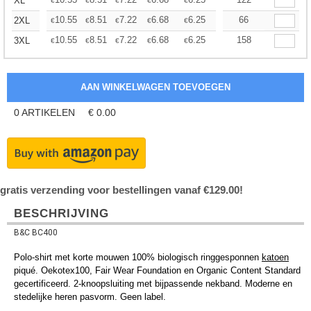
+
XL
€
€
€
€
€
€
+
10.55
8.51
7.22
6.68
6.25
6.09
66
2XL
€
€
€
€
€
€
+
10.55
8.51
7.22
6.68
6.25
6.09
158
3XL
€
€
€
€
€
€
0
ARTIKELEN
€
0.00
gratis verzending voor bestellingen vanaf €129.00!
BESCHRIJVING
B&C BC400
Polo-shirt met korte mouwen 100% biologisch ringgesponnen
katoen
piqué. Oekotex100, Fair Wear Foundation en Organic Content Standard
gecertificeerd. 2-knoopsluiting met bijpassende nekband. Moderne en
stedelijke heren pasvorm. Geen label.