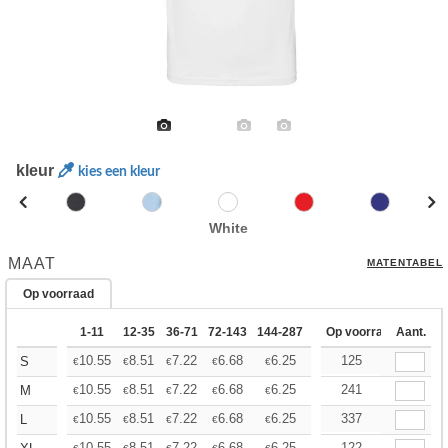
kleur
kies een kleur
White
MAAT
MATENTABEL
Op voorraad
1-11
12-35
36-71
72-143
144-287
288 +
Op voorraad
Meer
Aant.
+
10.55
8.51
7.22
6.68
6.25
6.09
125
S
€
€
€
€
€
€
+
10.55
8.51
7.22
6.68
6.25
6.09
241
M
€
€
€
€
€
€
+
10.55
8.51
7.22
6.68
6.25
6.09
337
L
€
€
€
€
€
€
10.55
8.51
7.22
6.68
6.25
6.09
122