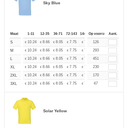
Sky Blue
Maat
1-11
12-35
36-71
72-143
144-287
Op voorraad
288 +
Aant.
Meer
+
10.24
8.66
8.05
7.75
7.32
126
6.77
S
€
€
€
€
€
€
+
10.24
8.66
8.05
7.75
7.32
293
6.77
M
€
€
€
€
€
€
+
10.24
8.66
8.05
7.75
7.32
451
6.77
L
€
€
€
€
€
€
+
10.24
8.66
8.05
7.75
7.32
230
6.77
XL
€
€
€
€
€
€
+
10.24
8.66
8.05
7.75
7.32
170
6.77
2XL
€
€
€
€
€
€
+
10.24
8.66
8.05
7.75
7.32
47
6.77
3XL
€
€
€
€
€
€
Solar Yellow