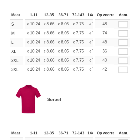
Maat
1-11
12-35
36-71
72-143
144-287
Op voorraad
288 +
Aant.
Meer
+
10.24
8.66
8.05
7.75
7.32
48
6.77
S
€
€
€
€
€
€
+
10.24
8.66
8.05
7.75
7.32
74
6.77
M
€
€
€
€
€
€
+
10.24
8.66
8.05
7.75
7.32
48
6.77
L
€
€
€
€
€
€
+
10.24
8.66
8.05
7.75
7.32
36
6.77
XL
€
€
€
€
€
€
+
10.24
8.66
8.05
7.75
7.32
40
6.77
2XL
€
€
€
€
€
€
+
10.24
8.66
8.05
7.75
7.32
42
6.77
3XL
€
€
€
€
€
€
Sorbet
Maat
1-11
12-35
36-71
72-143
144-287
Op voorraad
288 +
Aant.
Meer