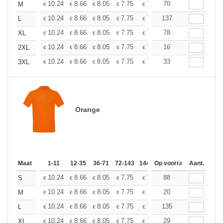
+
10.24
8.66
8.05
7.75
7.32
70
6.77
M
€
€
€
€
€
€
+
10.24
8.66
8.05
7.75
7.32
137
6.77
L
€
€
€
€
€
€
+
10.24
8.66
8.05
7.75
7.32
78
6.77
XL
€
€
€
€
€
€
+
10.24
8.66
8.05
7.75
7.32
16
6.77
2XL
€
€
€
€
€
€
+
10.24
8.66
8.05
7.75
7.32
33
6.77
3XL
€
€
€
€
€
€
Orange
Maat
1-11
12-35
36-71
72-143
144-287
Op voorraad
288 +
Aant.
Meer
+
10.24
8.66
8.05
7.75
7.32
88
6.77
S
€
€
€
€
€
€
+
10.24
8.66
8.05
7.75
7.32
20
6.77
M
€
€
€
€
€
€
+
10.24
8.66
8.05
7.75
7.32
135
6.77
L
€
€
€
€
€
€
+
10.24
8.66
8.05
7.75
7.32
29
6.77
XL
€
€
€
€
€
€