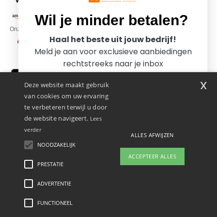
Wil je minder betalen?
Onze transporteurs
Haal het beste uit jouw bedrijf!
Meld je aan voor exclusieve aanbiedingen
rechtstreeks naar je inbox
x
Deze website maakt gebruik
van cookies om uw ervaring
te verbeteren terwijl u door
de website navigeert.
Lees
verder
ALLES AFWIJZEN
Promotional Products Almere (P.P.A.) B.V.
Zekeringstraat 46, 1014BT Amsterdam - VAT NL 005596191B03 - KvK
NOODZAKELIJK
Ja, ik wil minder betalen!
39066321
ACCEPTEER ALLES
Dit is GEEN retouradres. Voor retourzending, zie hier
PRESTATIE
👋
Hallo
Als u vragen of opmerkingen heeft,
ADVERTENTIE
Wettelijke bepalingen
-
Privacybeleid
-
Algemene Toegangs - En
Nee bedankt, ik wil meer betalen.
kunt u op elk gewenst moment
Gebruiksvoorwaarden
-
Algemene Contractvoorwaarden
-
Cookiebeleid
-
Site Map
contact met ons opnemen. Onze
Copyright 2026 ntextil.nl - Alle rechten voorbehouden
FUNCTIONEEL
chatbot staat voor u klaar.