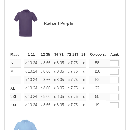
Radiant Purple
Maat
1-11
12-35
36-71
72-143
144-287
Op voorraad
288 +
Aant.
Meer
+
10.24
8.66
8.05
7.75
7.32
58
6.77
S
€
€
€
€
€
€
+
10.24
8.66
8.05
7.75
7.32
116
6.77
M
€
€
€
€
€
€
+
10.24
8.66
8.05
7.75
7.32
109
6.77
L
€
€
€
€
€
€
+
10.24
8.66
8.05
7.75
7.32
22
6.77
XL
€
€
€
€
€
€
+
10.24
8.66
8.05
7.75
7.32
50
6.77
2XL
€
€
€
€
€
€
+
10.24
8.66
8.05
7.75
7.32
19
6.77
3XL
€
€
€
€
€
€