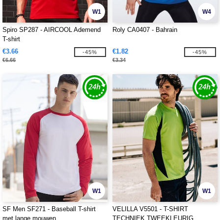
W1
W4
Spiro SP287 - AIRCOOL Ademend
Roly CA0407 - Bahrain
T-shirt
€3.66
€1.82
-45%
-45%
€6.66
€3.34
W1
W1
SF Men SF271 - Baseball T-shirt
VELILLA V5501 - T-SHIRT
met lange mouwen
TECHNIEK TWEEKLEURIG