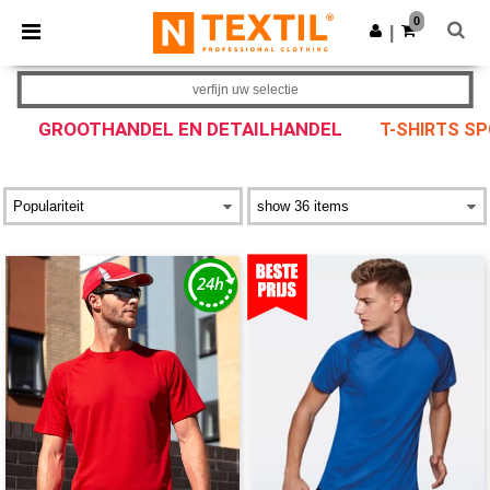
×
Ntextil-app
0
Download app
|
Betere prijzen in de app!
verfijn uw selectie
GROOTHANDEL EN DETAILHANDEL
T-SHIRTS S