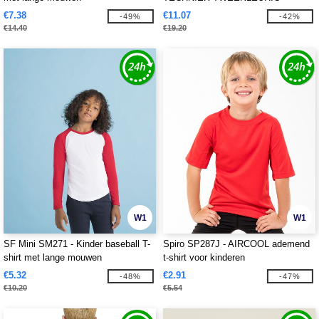
€7.38
€11.07
-49%
-42%
€14.40
€19.20
W1
W1
SF Mini SM271 - Kinder baseball T-
Spiro SP287J - AIRCOOL ademend
shirt met lange mouwen
t-shirt voor kinderen
€5.32
€2.91
-48%
-47%
€10.20
€5.54