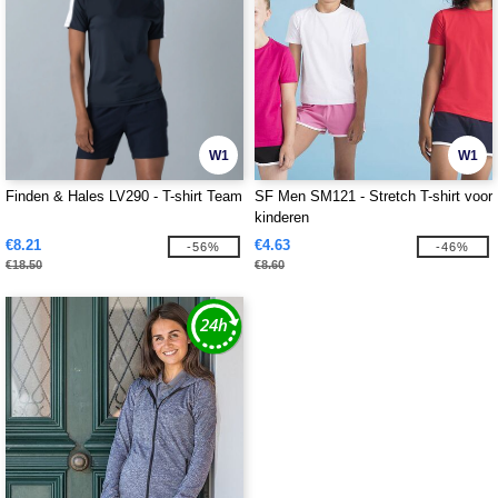
W1
W1
Finden & Hales LV290 - T-shirt Team
SF Men SM121 - Stretch T-shirt voor
kinderen
€8.21
€4.63
-56%
-46%
€18.50
€8.60