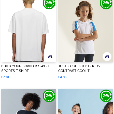
W1
W1
BUILD YOUR BRAND BY249 - E
JUST COOL JC003J - KIDS
SPORTS T-SHIRT
CONTRAST COOL T
€7.81
€4.96