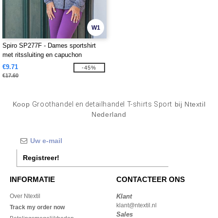
W1
Spiro SP277F - Dames sportshirt
met ritssluiting en capuchon
€9.71
-45%
€17.60
Koop
Groothandel en detailhandel T-shirts Sport
bij Ntextil
Nederland
Registreer!
INFORMATIE
CONTACTEER ONS
Over Ntextil
Klant
klant@ntextil.nl
Track my order now
Sales