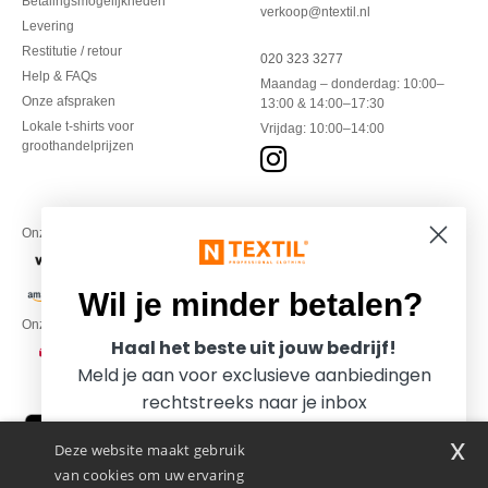
Betalingsmogelijkheden
verkoop@ntextil.nl
Levering
Restitutie / retour
020 323 3277
Help & FAQs
Maandag – donderdag: 10:00–
Onze afspraken
13:00 & 14:00–17:30
Lokale t-shirts voor
Vrijdag: 10:00–14:00
groothandelprijzen
Onze financiële partners
Wil je minder betalen?
Onze transporteurs
Haal het beste uit jouw bedrijf!
Meld je aan voor exclusieve aanbiedingen
rechtstreeks naar je inbox
x
Deze website maakt gebruik
van cookies om uw ervaring