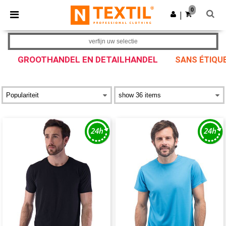
×
Ntextil-app
0
Download app
|
Betere prijzen in de app!
verfijn uw selectie
GROOTHANDEL EN DETAILHANDEL
SANS ÉTIQUE