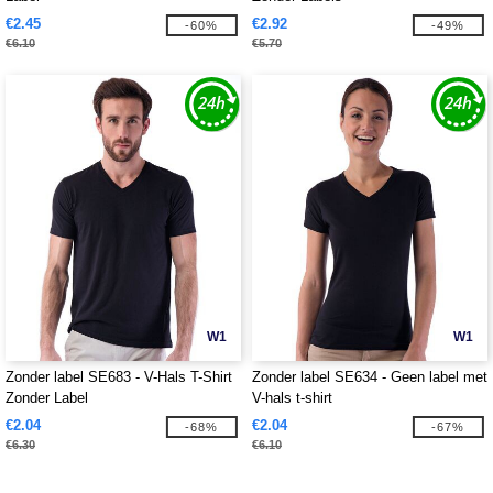
€2.45
€2.92
-60%
-49%
€6.10
€5.70
W1
W1
Zonder label SE683 - V-Hals T-Shirt
Zonder label SE634 - Geen label met
Zonder Label
V-hals t-shirt
€2.04
€2.04
-68%
-67%
€6.30
€6.10