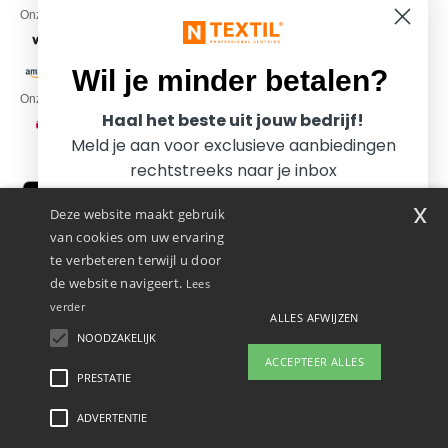
Onze financiële partners
Wil je minder betalen?
Onze transporteurs
Haal het beste uit jouw bedrijf!
Meld je aan voor exclusieve aanbiedingen
rechtstreeks naar je inbox
x
Deze website maakt gebruik
van cookies om uw ervaring
te verbeteren terwijl u door
de website navigeert.
Lees
verder
ALLES AFWIJZEN
Promotional Products Almere (P.P.A.) B.V.
Zekeringstraat 46, 1014BT Amsterdam - VAT NL 005596191B03 - KvK
NOODZAKELIJK
Ja, ik wil minder betalen!
39066321
ACCEPTEER ALLES
Dit is GEEN retouradres. Voor retourzending, zie hier
PRESTATIE
👋
Hallo
Als u vragen of opmerkingen heeft,
ADVERTENTIE
Wettelijke bepalingen
-
Privacybeleid
-
Algemene Toegangs - En
Nee bedankt, ik wil meer betalen.
kunt u op elk gewenst moment
Gebruiksvoorwaarden
-
Algemene Contractvoorwaarden
-
Cookiebeleid
-
Site Map
contact met ons opnemen. Onze