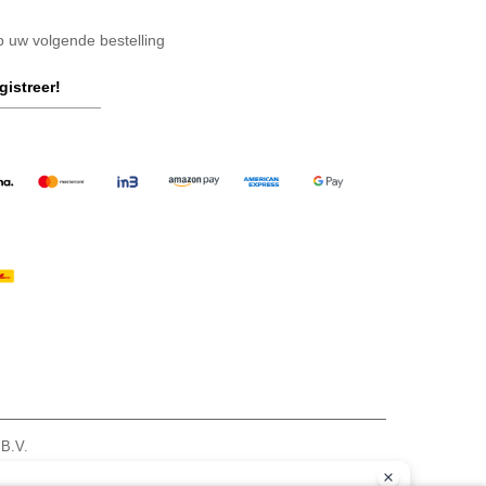
op uw volgende bestelling
gistreer!
 B.V.
am - VAT NL 005596191B03 - KvK 39066321