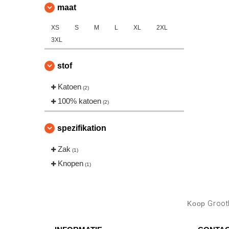
maat
XS
S
M
L
XL
2XL
3XL
stof
Katoen
(2)
100% katoen
(2)
spezifikation
Zak
(1)
Knopen
(1)
Koop
Groot