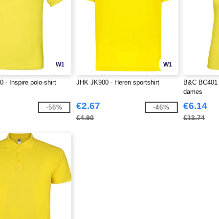
W1
W1
- Inspire polo-shirt
JHK JK900 - Heren sportshirt
B&C BC401 - 
dames
€2.67
€6.14
-56%
-46%
€4.90
€13.74