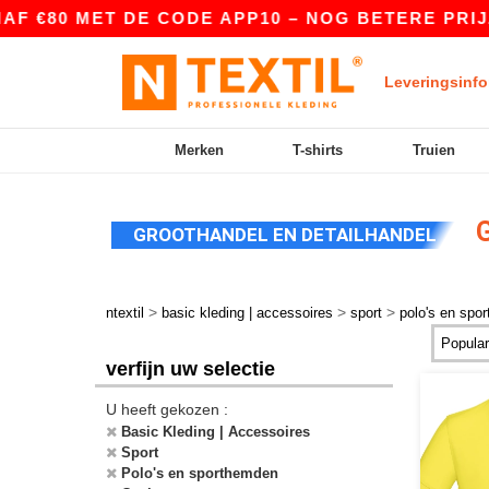
 €80 MET DE CODE APP10 – NOG BETERE PRIJZEN
Leveringsinfo
Merken
T-shirts
Truien
G
GROOTHANDEL EN DETAILHANDEL
>
>
>
ntextil
basic kleding | accessoires
sport
polo's en spo
verfijn uw selectie
U heeft gekozen :
Basic Kleding | Accessoires
Sport
Polo's en sporthemden