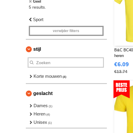
Geel
5 results.
Sport
verwijder filters
stijl
B&C BC400 
heren
€6.09
€13.74
Korte mouwen
(4)
geslacht
Dames
(1)
Heren
(4)
Unisex
(1)