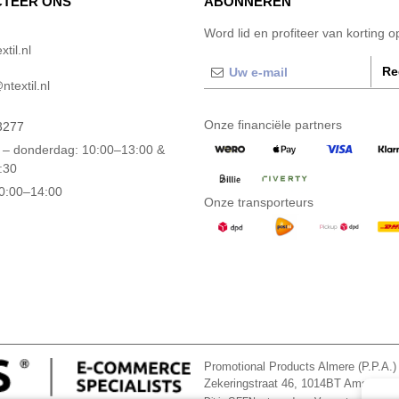
TEER ONS
ABONNEREN
Word lid en profiteer van korting 
til.nl
Re
textil.nl
Onze financiële partners
3277
– donderdag: 10:00–13:00 &
:30
10:00–14:00
Onze transporteurs
Promotional Products Almere (P.P.A.)
Zekeringstraat 46, 1014BT Amsterd