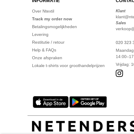
INFORMATIE
CONTAC
Over Ntextil
Klant
klant@ntex
Track my order now
Sales
Betalingsmogelijkheden
verkoop@n
Levering
Restitutie / retour
020 323 
Help & FAQs
Maandag 
14:00–17
Onze afspraken
Vrijdag: 
Lokale t-shirts voor groothandelprijzen