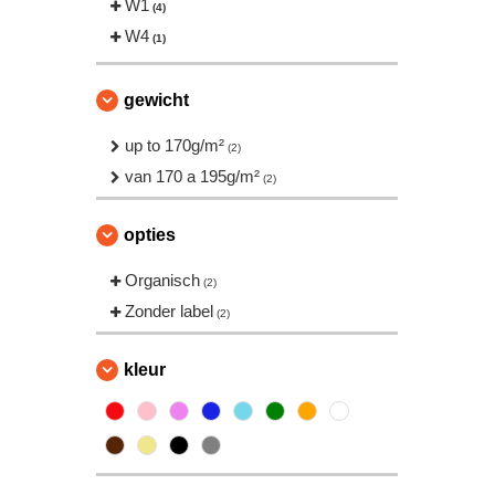
W1
(4)
W4
(1)
gewicht
up to 170g/m²
(2)
van 170 a 195g/m²
(2)
opties
Organisch
(2)
Zonder label
(2)
kleur