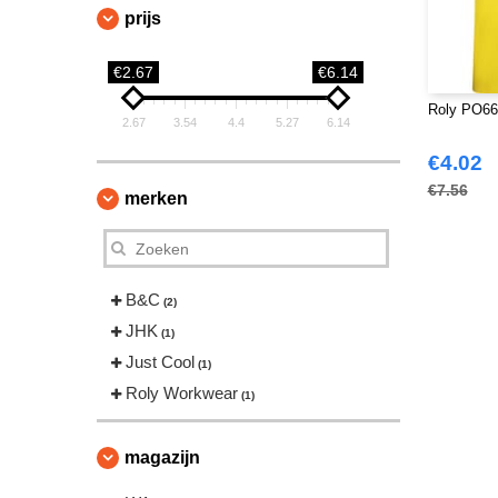
prijs
€2.67
€6.14
Roly PO663
2.67
3.54
4.4
5.27
6.14
€4.02
€7.56
merken
B&C
(2)
JHK
(1)
Just Cool
(1)
Roly Workwear
(1)
magazijn