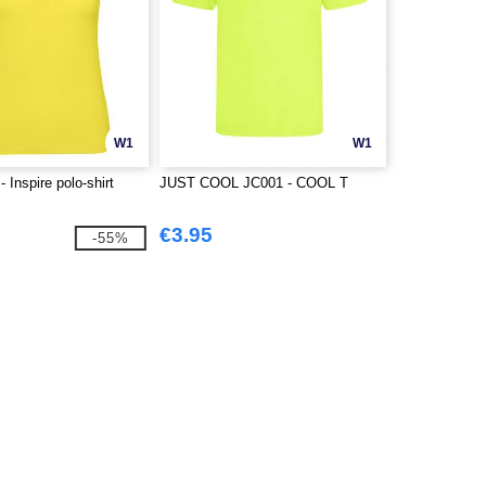
W1
W1
Inspire polo-shirt
JUST COOL JC001 - COOL T
€3.95
-55%