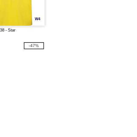
W4
8 - Star
-47%