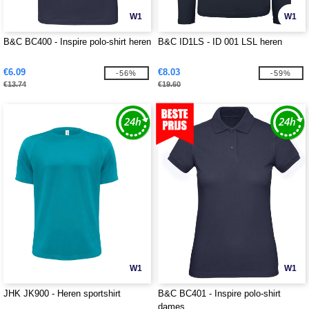
W1
W1
B&C BC400 - Inspire polo-shirt heren
B&C ID1LS - ID 001 LSL heren
€6.09
€8.03
-56%
-59%
€13.74
€19.60
W1
W1
JHK JK900 - Heren sportshirt
B&C BC401 - Inspire polo-shirt
dames