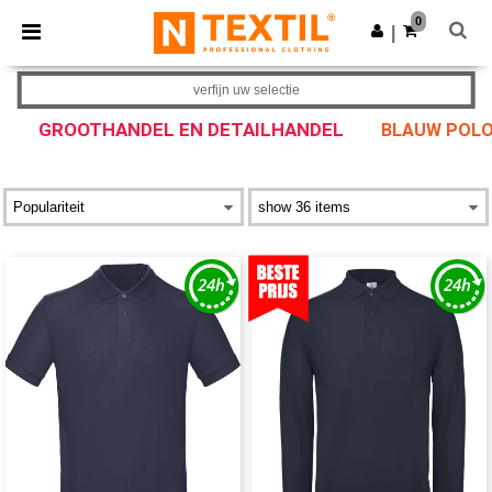
×
Ntextil-app
0
Download app
|
Betere prijzen in de app!
verfijn uw selectie
GROOTHANDEL EN DETAILHANDEL
BLAUW POLO