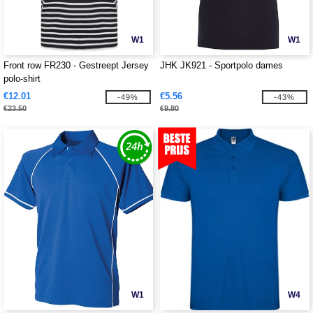
W1
W1
Front row FR230 - Gestreept Jersey
JHK JK921 - Sportpolo dames
polo-shirt
€12.01
€5.56
-49%
-43%
€23.50
€9.80
W1
W4