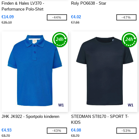
Finden & Hales LV370 -
Roly PO6638 - Star
Performance Polo-Shirt
€14.09
€4.02
-44%
-47%
€25.10
€7.56
W1
W1
JHK JK922 - Sportpolo kinderen
STEDMAN ST8170 - SPORT T-
KIDS
€4.93
€4.08
-43%
-53%
€8.70
€8.70