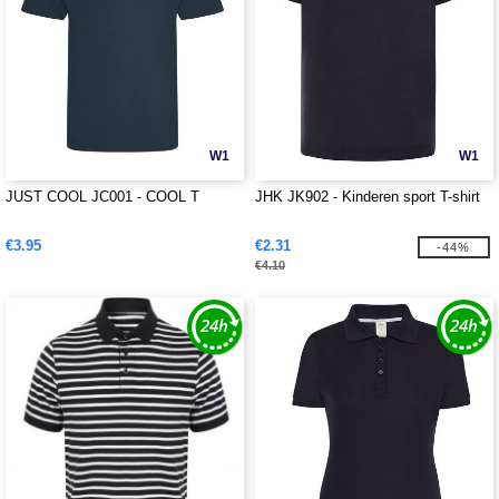
W1
W1
JUST COOL JC001 - COOL T
JHK JK902 - Kinderen sport T-shirt
€3.95
€2.31
-44%
€4.10