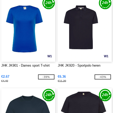
W1
W1
JHK JK901 - Dames sport T-shirt
JHK JK920 - Sportpolo heren
€2.67
€6.36
-39%
-43%
€4.40
€11.20