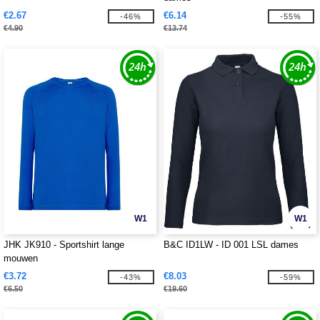
€2.67
€6.14
-46%
-55%
€4.90
€13.74
W1
W1
JHK JK910 - Sportshirt lange
B&C ID1LW - ID 001 LSL dames
mouwen
€3.72
€8.03
-43%
-59%
€6.50
€19.60