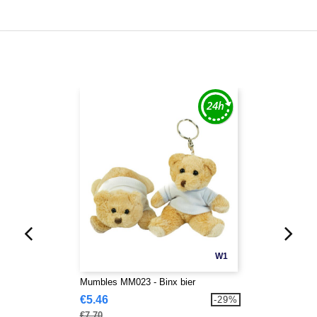
W1
Mumbles MM023 - Binx bier
€5.46
-29%
€7.70