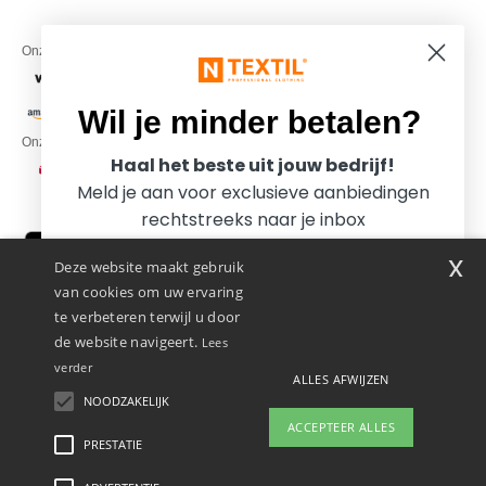
Onze financiële partners
Wil je minder betalen?
Onze transporteurs
Haal het beste uit jouw bedrijf!
Meld je aan voor exclusieve aanbiedingen
rechtstreeks naar je inbox
x
Deze website maakt gebruik
van cookies om uw ervaring
te verbeteren terwijl u door
de website navigeert.
Lees
verder
ALLES AFWIJZEN
Promotional Products Almere (P.P.A.) B.V.
Zekeringstraat 46, 1014BT Amsterdam - VAT NL 005596191B03 - KvK
NOODZAKELIJK
Ja, ik wil minder betalen!
39066321
ACCEPTEER ALLES
Dit is GEEN retouradres. Voor retourzending, zie hier
PRESTATIE
👋
Hallo
Als u vragen of opmerkingen heeft,