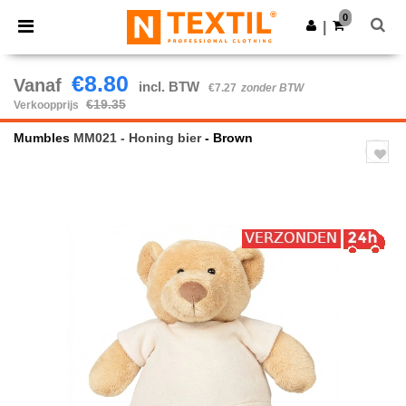
×
Ntextil-app
0
Download app
|
Betere prijzen in de app!
€8.80
Vanaf
incl. BTW
€7.27
zonder BTW
€19.35
Verkoopprijs
Mumbles
MM021 - Honing bier
- Brown
Previous
Next