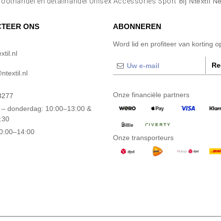
roothandel en detailhandel Unisex Accessories Sport
bij Ntextil N
TEER ONS
ABONNEREN
Word lid en profiteer van korting 
til.nl
Re
textil.nl
Onze financiële partners
3277
– donderdag: 10:00–13:00 &
:30
10:00–14:00
Onze transporteurs