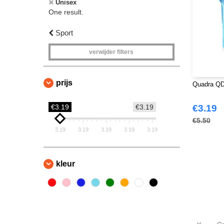
Unisex
One result.
Sport
verwijder filters
prijs
Quadra QD4
€3.19
€3.19
€3.19
€5.50
3.19
3.19
3.19
3.19
3.19
kleur