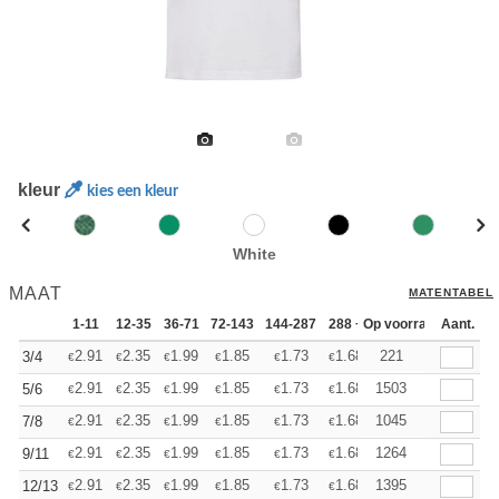
kleur
kies een kleur
White
MAAT
MATENTABEL
1-11
12-35
36-71
72-143
144-287
288 +
Op voorraad
Meer
Aant.
+
2.91
2.35
1.99
1.85
1.73
1.68
221
3/4
€
€
€
€
€
€
+
2.91
2.35
1.99
1.85
1.73
1.68
1503
5/6
€
€
€
€
€
€
+
2.91
2.35
1.99
1.85
1.73
1.68
1045
7/8
€
€
€
€
€
€
+
2.91
2.35
1.99
1.85
1.73
1.68
1264
9/11
€
€
€
€
€
€
+
2.91
2.35
1.99
1.85
1.73
1.68
1395
12/13
€
€
€
€
€
€