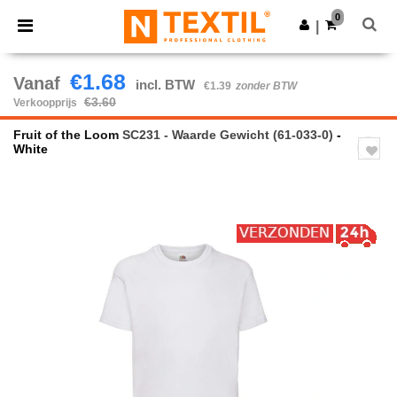
×
Ntextil-app
0
Download app
|
Betere prijzen in de app!
€1.68
Vanaf
incl. BTW
€1.39
zonder BTW
€3.60
Verkoopprijs
Fruit of the Loom
SC231 - Waarde Gewicht (61-033-0)
-
White
Previous
Next