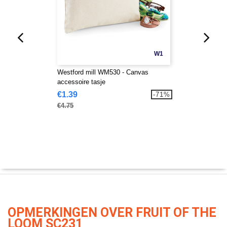
W1
Westford mill WM530 - Canvas
accessoire tasje
€1.39
-71%
€4.75
OPMERKINGEN OVER FRUIT OF THE
LOOM SC231