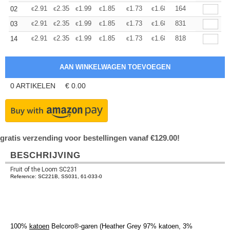
+
2.91
2.35
1.99
1.85
1.73
1.68
164
02
€
€
€
€
€
€
+
2.91
2.35
1.99
1.85
1.73
1.68
831
03
€
€
€
€
€
€
+
2.91
2.35
1.99
1.85
1.73
1.68
818
14
€
€
€
€
€
€
0
ARTIKELEN
€
0.00
gratis verzending voor bestellingen vanaf €129.00!
BESCHRIJVING
Fruit of the Loom SC231
Reference: SC221B, SS031, 61-033-0
100%
katoen
Belcoro®-garen (Heather Grey 97% katoen, 3%