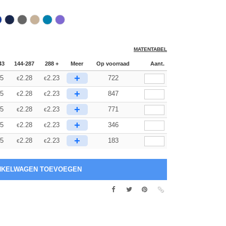
MATENTABEL
43
144-287
288 +
Meer
Op voorraad
Aant.
+
45
2.28
2.23
722
€
€
+
45
2.28
2.23
847
€
€
+
45
2.28
2.23
771
€
€
+
45
2.28
2.23
346
€
€
+
45
2.28
2.23
183
€
€