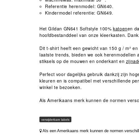
Referentie herenmodel: GN640.
Kindermodel referentie: GN649.
Het Gildan GN641 Softstyle 100%
katoen
en da
hoofdbestanddeel van onze kleerkasten. Dankzi
Dit t-shirt heeft een gewicht van 150 g / m²
laatste trends, bieden we ook herenmodellen 
stiksels op de mouwen en onderkant en
zijna
Perfect voor dagelijks gebruik dankzij zijn ho
kleuren en is compatibel met verschillende p
winkel te bezoeken.
Als Amerikaans merk kunnen de normen verschi
verwijderbare labels
Als een Amerikaans merk kunnen de normen verschillen