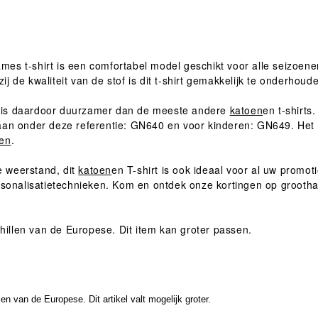
mes t-shirt is een comfortabel model geschikt voor alle seizoenen
j de kwaliteit van de stof is dit t-shirt gemakkelijk te onderho
 en is daardoor duurzamer dan de meeste andere
katoen
en t-shirt
aan onder deze referentie: GN640 en voor kinderen: GN649. Het
den
.
ge weerstand, dit
katoen
en T-shirt is ook ideaal voor al uw promot
ersonalisatietechnieken. Kom en ontdek onze kortingen op groo
llen van de Europese. Dit item kan groter passen.
 van de Europese. Dit artikel valt mogelijk groter.