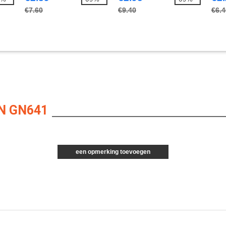
€7.60
€9.40
€6.4
N GN641
een opmerking toevoegen