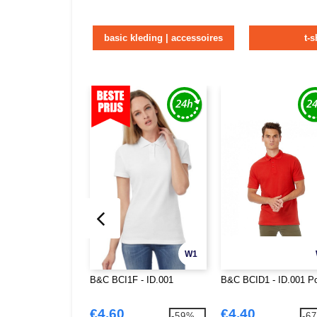
basic kleding | accessoires
t-s
W1
B&C BCI1F - ID.001
B&C BCID1 - ID.001 P
€4.60
€4.40
-59%
-6