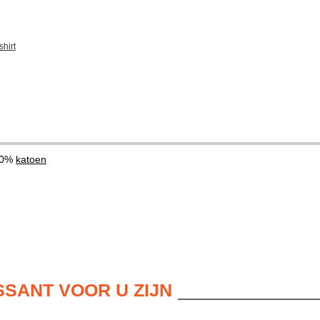
hirt
00%
katoen
SSANT VOOR U ZIJN