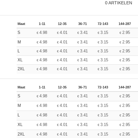
0
ARTIKELEN
Maat
1-11
12-35
36-71
72-143
144-287
S
4.98
4.01
3.41
3.15
2.95
€
€
€
€
€
M
4.98
4.01
3.41
3.15
2.95
€
€
€
€
€
L
4.98
4.01
3.41
3.15
2.95
€
€
€
€
€
XL
4.98
4.01
3.41
3.15
2.95
€
€
€
€
€
2XL
4.98
4.01
3.41
3.15
2.95
€
€
€
€
€
Maat
1-11
12-35
36-71
72-143
144-287
S
4.98
4.01
3.41
3.15
2.95
€
€
€
€
€
M
4.98
4.01
3.41
3.15
2.95
€
€
€
€
€
L
4.98
4.01
3.41
3.15
2.95
€
€
€
€
€
XL
4.98
4.01
3.41
3.15
2.95
€
€
€
€
€
2XL
4.98
4.01
3.41
3.15
2.95
€
€
€
€
€