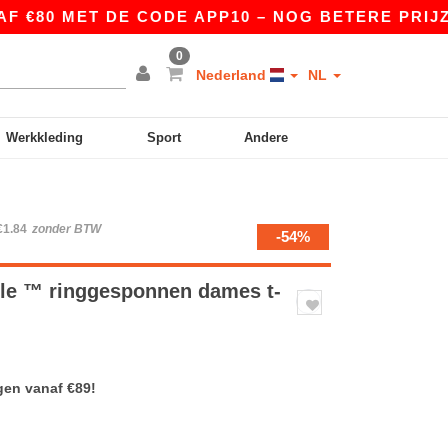
MET DE CODE APP10 – NOG BETERE PRIJZEN IN D
0
Nederland
NL
Werkkleding
Sport
Andere
€1.84
zonder BTW
-54%
yle ™ ringgesponnen dames t-
gen vanaf €89!