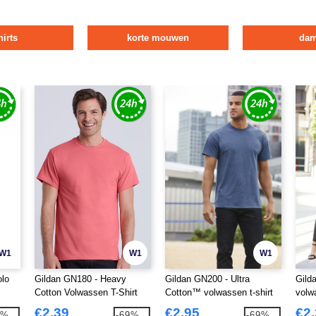
hirts
korte mouwen
da
W1
W1
W1
olo
Gildan GN180 - Heavy
Gildan GN200 - Ultra
Gild
Cotton Volwassen T-Shirt
Cotton™ volwassen t-shirt
volw
shirt
€2.39
€2.95
€2
7%
-69%
-69%