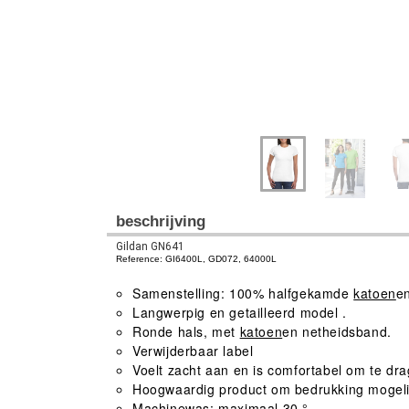
beschrijving
Gildan GN641
Reference: GI6400L, GD072, 64000L
Samenstelling: 100% halfgekamde
katoen
e
Langwerpig en getailleerd model .
Ronde hals, met
katoen
en netheidsband.
Verwijderbaar label
Voelt zacht aan en is comfortabel om te dr
Hoogwaardig product om bedrukking mogeli
Machinewas: maximaal 30 °.