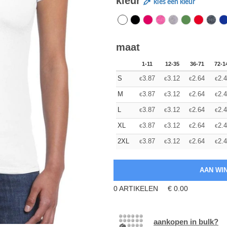
kleur
kies een kleur
maat
1-11
12-35
36-71
72-1
S
3.87
3.12
2.64
2.
€
€
€
€
M
3.87
3.12
2.64
2.
€
€
€
€
L
3.87
3.12
2.64
2.
€
€
€
€
XL
3.87
3.12
2.64
2.
€
€
€
€
2XL
3.87
3.12
2.64
2.
€
€
€
€
0
ARTIKELEN
€
0.00
aankopen in bulk?