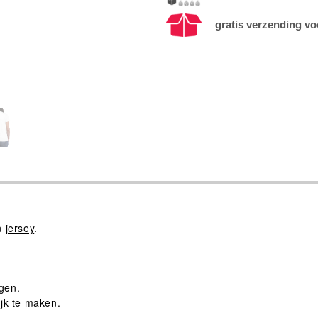
gratis verzending vo
n
jersey
.
agen.
jk te maken.