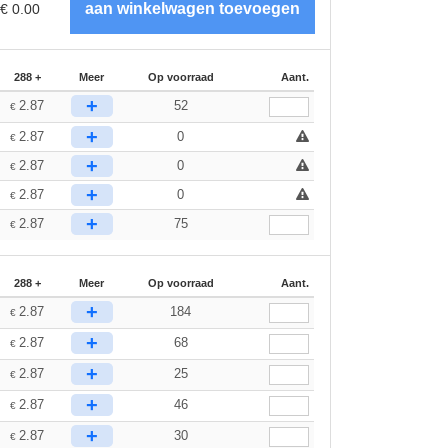
€
0.00
288 +
Meer
Op voorraad
Aant.
+
2.87
52
€
+
2.87
0
€
+
2.87
0
€
+
2.87
0
€
+
2.87
75
€
288 +
Meer
Op voorraad
Aant.
+
2.87
184
€
+
2.87
68
€
+
2.87
25
€
+
2.87
46
€
+
2.87
30
€