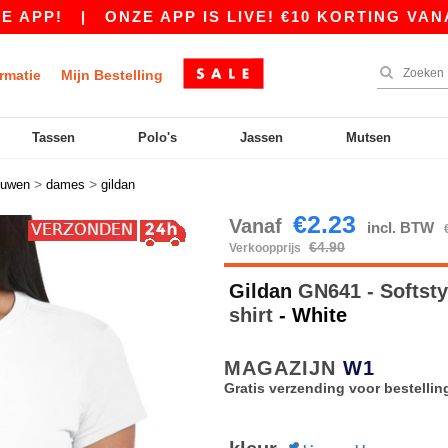
|
ONZE APP IS LIVE! €10 KORTING VANAF €80 
rmatie
Mijn Bestelling
Tassen
Polo's
Jassen
Mutsen
>
>
ouwen
dames
gildan
€2.23
Vanaf
incl. BTW
€4.90
Verkoopprijs
Gildan
GN641 - Softst
shirt
- White
MAGAZIJN
W1
Gratis verzending voor bestellin