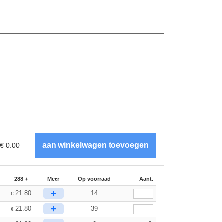
€
0.00
288 +
Meer
Op voorraad
Aant.
+
21.80
14
€
+
21.80
39
€