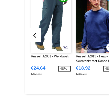
W1
Russell JZ001 - Werkbroek
Russell JZ013 - Heavy
Sweatshirt Met Ronde 
€24.64
€18.92
-48%
-4
€47.00
€36.70