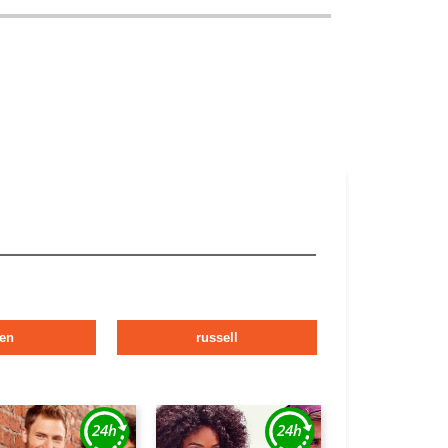
en
russell