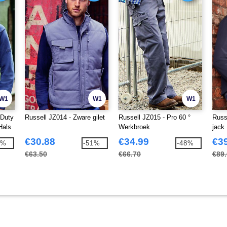
W1
W1
W1
 Duty
Russell JZ014 - Zware gilet
Russell JZ015 - Pro 60 °
Russ
Hals
Werkbroek
jack
€30.88
€34.99
€3
8%
-51%
-48%
€63.50
€66.70
€89