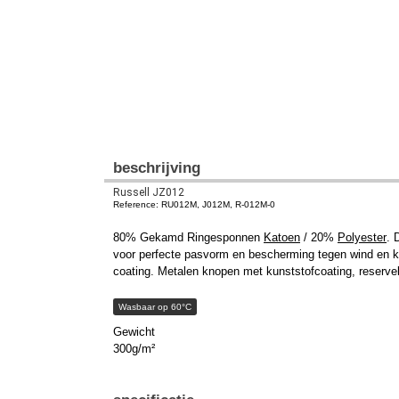
beschrijving
Russell JZ012
Reference: RU012M, J012M, R-012M-0
80% Gekamd Ringesponnen
Katoen
/ 20%
Polyester
. 
voor perfecte pasvorm en bescherming tegen wind en kou
coating. Metalen knopen met kunststofcoating, reservek
Wasbaar op 60°C
Gewicht
300g/m²