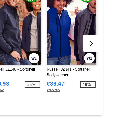
W1
W1
ell JZ140 - Softshell
Russell JZ141 - Softshell
Russell JZ266 - H
Bodywarmer
Sweatshirt Met Ri
9.93
€36.47
€21.57
-55%
-48%
.00
€70.70
€41.10