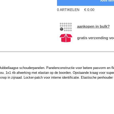
0
ARTIKELEN
€
0.00
aankopen in bulk?
gratis verzending vo
Dubbellaagse schouderpanelen. Panelenconstructie voor betere pasvorm en fle
. 1x1 rib afwerking met elastan ​​op de boorden. Opstaande kraag voor super
nop in zijnaad. Locker-patch voor interne identificatie. Elastische penhoude