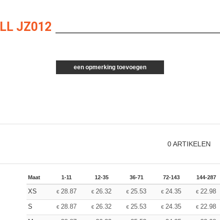
LL JZ012
een opmerking toevoegen
0
ARTIKELEN
Maat
1-11
12-35
36-71
72-143
144-287
XS
28.87
26.32
25.53
24.35
22.98
€
€
€
€
€
S
28.87
26.32
25.53
24.35
22.98
€
€
€
€
€