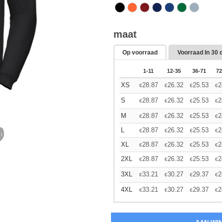
maat
Op voorraad
Voorraad In
30 
1-11
12-35
36-71
72
XS
28.87
26.32
25.53
2
€
€
€
€
S
28.87
26.32
25.53
2
€
€
€
€
M
28.87
26.32
25.53
2
€
€
€
€
L
28.87
26.32
25.53
2
€
€
€
€
XL
28.87
26.32
25.53
2
€
€
€
€
2XL
28.87
26.32
25.53
2
€
€
€
€
3XL
33.21
30.27
29.37
2
€
€
€
€
4XL
33.21
30.27
29.37
2
€
€
€
€