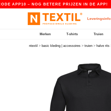
PP10 – NOG BETERE PRIJZEN IN DE APP!
|
ONZ
Leveringsinfo
Merken
T-shirts
Truien
>
>
>
ntextil
basic kleding | accessoires
truien
halve rits