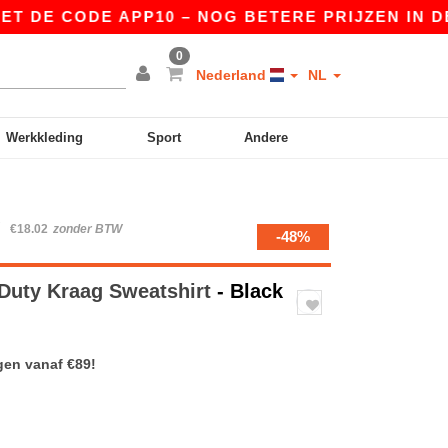
 CODE APP10 – NOG BETERE PRIJZEN IN DE APP!
0
Nederland
NL
Werkkleding
Sport
Andere
W
€18.02
zonder BTW
-48%
Duty Kraag Sweatshirt
- Black
gen vanaf €89!