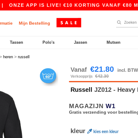
E APP IS LIVE! €10 KORTING VANAF €80 MET DE
rmatie
Mijn Bestelling
Tassen
Polo's
Jassen
Mutsen
>
>
heren
russell
€21.80
Vanaf
incl. BT
€42.30
Verkoopprijs
Russell
JZ012 - Heavy 
MAGAZIJN
W1
Gratis verzending voor bestellin
kleur
kies een kleur