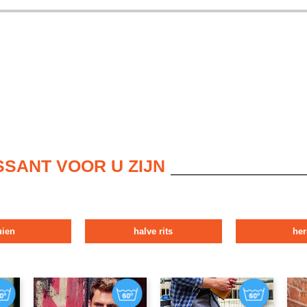
SSANT VOOR U ZIJN
uien
halve rits
her