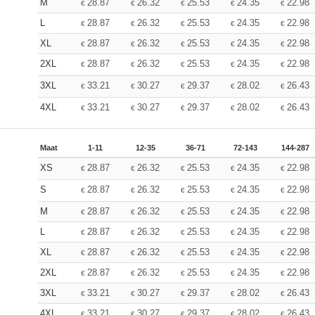
M
28.87
26.32
25.53
24.35
22.98
€
€
€
€
€
L
28.87
26.32
25.53
24.35
22.98
€
€
€
€
€
XL
28.87
26.32
25.53
24.35
22.98
€
€
€
€
€
2XL
28.87
26.32
25.53
24.35
22.98
€
€
€
€
€
3XL
33.21
30.27
29.37
28.02
26.43
€
€
€
€
€
4XL
33.21
30.27
29.37
28.02
26.43
€
€
€
€
€
Maat
1-11
12-35
36-71
72-143
144-287
XS
28.87
26.32
25.53
24.35
22.98
€
€
€
€
€
S
28.87
26.32
25.53
24.35
22.98
€
€
€
€
€
M
28.87
26.32
25.53
24.35
22.98
€
€
€
€
€
L
28.87
26.32
25.53
24.35
22.98
€
€
€
€
€
XL
28.87
26.32
25.53
24.35
22.98
€
€
€
€
€
2XL
28.87
26.32
25.53
24.35
22.98
€
€
€
€
€
3XL
33.21
30.27
29.37
28.02
26.43
€
€
€
€
€
4XL
33.21
30.27
29.37
28.02
26.43
€
€
€
€
€