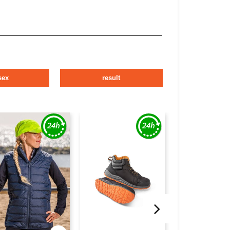
sex
result