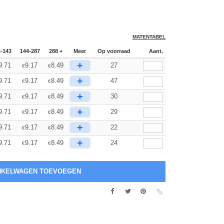
MATENTABEL
2-143
144-287
288 +
Meer
Op voorraad
Aant.
+
9.71
9.17
8.49
27
€
€
+
9.71
9.17
8.49
47
€
€
+
9.71
9.17
8.49
30
€
€
+
9.71
9.17
8.49
29
€
€
+
9.71
9.17
8.49
22
€
€
+
9.71
9.17
8.49
24
€
€