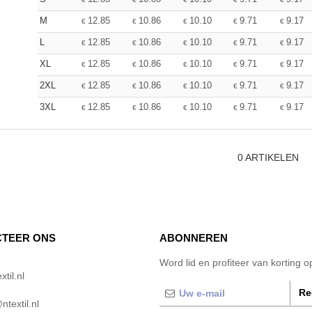
M
12.85
10.86
10.10
9.71
9.17
€
€
€
€
€
L
12.85
10.86
10.10
9.71
9.17
€
€
€
€
€
XL
12.85
10.86
10.10
9.71
9.17
€
€
€
€
€
2XL
12.85
10.86
10.10
9.71
9.17
€
€
€
€
€
3XL
12.85
10.86
10.10
9.71
9.17
€
€
€
€
€
0
ARTIKELEN
TEER ONS
ABONNEREN
Word lid en profiteer van korting 
til.nl
Re
textil.nl