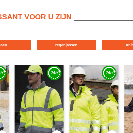
SSANT VOOR U ZIJN
ssen
regenjassen
uni