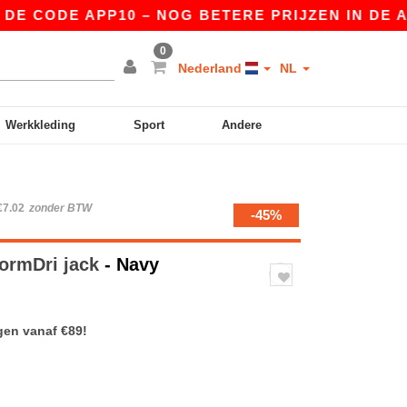
CODE APP10 – NOG BETERE PRIJZEN IN DE APP!
0
Nederland
NL
Werkkleding
Sport
Andere
€7.02
zonder BTW
-45%
ormDri jack
- Navy
gen vanaf €89!