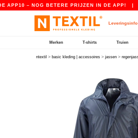
P10 – NOG BETERE PRIJZEN IN DE APP!
|
ONZE
Leveringsinfo
Merken
T-shirts
Truien
>
>
>
ntextil
basic kleding | accessoires
jassen
regenjas