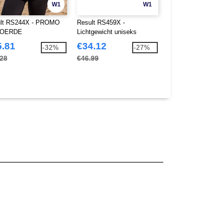
W1
W1
lt RS244X - PROMO
Result RS459X -
Result RS510X - 
OERDE
Lichtgewicht uniseks
algemeen gemaak
YWARMER
veiligheidsschoenen
gerecycled polyes
5.81
€34.12
€30.46
-32%
-27%
.28
€46.99
€41.95