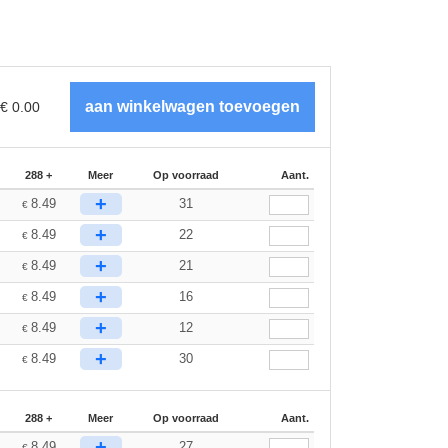
€
0.00
288 +
Meer
Op voorraad
Aant.
+
8.49
31
€
+
8.49
22
€
+
8.49
21
€
+
8.49
16
€
+
8.49
12
€
+
8.49
30
€
288 +
Meer
Op voorraad
Aant.
+
8.49
27
€