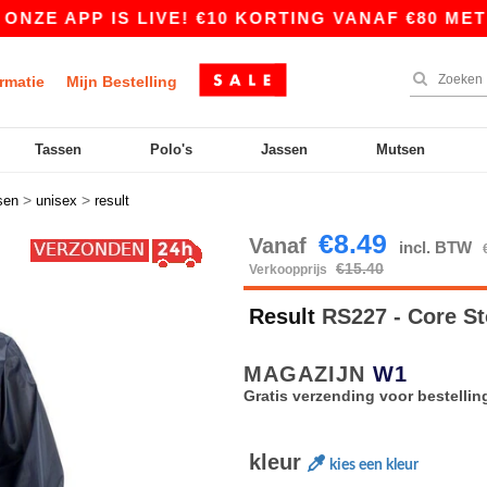
 APP IS LIVE! €10 KORTING VANAF €80 MET DE 
rmatie
Mijn Bestelling
Tassen
Polo's
Jassen
Mutsen
>
>
sen
unisex
result
€8.49
Vanaf
incl. BTW
€15.40
Verkoopprijs
Result
RS227 - Core St
MAGAZIJN
W1
Gratis verzending voor bestellin
kleur
kies een kleur