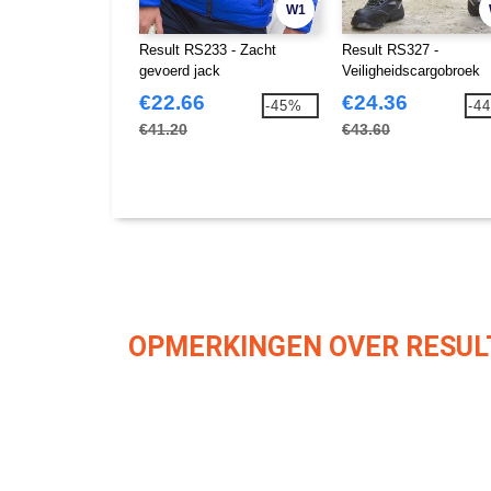
W1
Result RS233 - Zacht
Result RS327 -
gevoerd jack
Veiligheidscargobroek
€22.66
€24.36
-45%
-4
€41.20
€43.60
OPMERKINGEN OVER RESUL