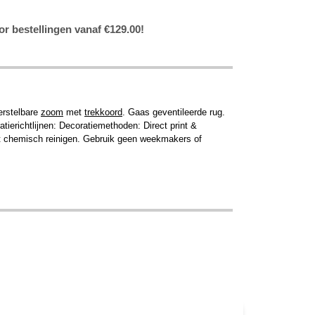
or bestellingen vanaf €129.00!
erstelbare
zoom
met
trekkoord
. Gaas geventileerde rug.
erichtlijnen: Decoratiemethoden: Direct print &
iet chemisch reinigen. Gebruik geen weekmakers of