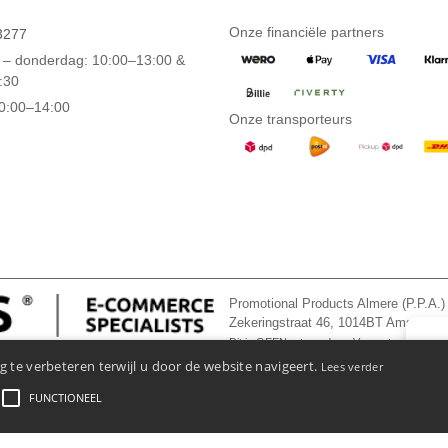
Onze financiële partners
3277
– donderdag: 10:00–13:00 &
:30
10:00–14:00
Onze transporteurs
Promotional Products Almere (P.P.A.)
Zekeringstraat 46, 1014BT Amsterd
Dit is GEEN retouradres. Voor retourzending, 
👋
Ha
 te verbeteren terwijl u door de website navigeert.
Lees verder
Als u 
ons op
FUNCTIONEEL
ngs - En Gebruiksvoorwaarden
-
Algemene Contractvoorwaarden
-
Cookiebeleid
-
Site Map