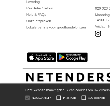
Levering
Restitutie / retour
020 323 
Help & FAQs
Maandag 
14:00–17
Onze afspraken
Vrijdag: 
Lokale t-shirts voor groothandelprijzen
Deze website maakt gebruik van cookies om uw ervaring
NOODZAKELIJK
PRESTATIE
ADVERTENTIE
Wettelijke bepalingen
-
Privacybeleid
-
Algemene Toega