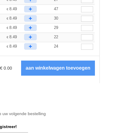
+
8.49
47
€
+
8.49
30
€
+
8.49
29
€
+
8.49
22
€
+
8.49
24
€
€
0.00
op uw volgende bestelling
gistreer!