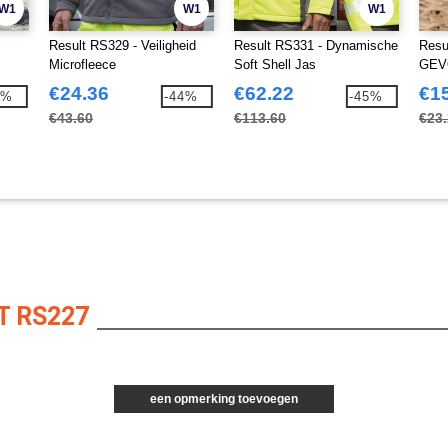
W1
W1
W1
Result RS329 - Veiligheid
Result RS331 - Dynamische
Resu
Microfleece
Soft Shell Jas
GEV
BOD
€24.36
€62.22
€1
4%
-44%
-45%
€43.60
€113.60
€23
T RS227
een opmerking toevoegen