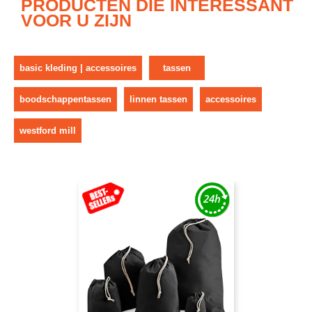
PRODUCTEN DIE INTERESSANT
VOOR U ZIJN
basic kleding | accessoires
tassen
boodschappentassen
linnen tassen
accessoires
westford mill