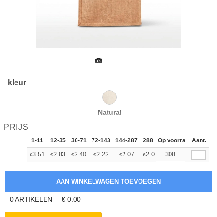
kleur
Natural
PRIJS
1-11
12-35
36-71
72-143
144-287
288 +
Op voorraad
Meer
Aant.
+
3.51
2.83
2.40
2.22
2.07
2.02
308
€
€
€
€
€
€
0
ARTIKELEN
€
0.00