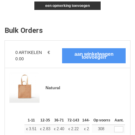
een opmerking toevoegen
Bulk Orders
0
ARTIKELEN
€
0.00
Natural
1-11
12-35
36-71
72-143
144-287
Op voorraad
288 +
Meer
Aant.
+
3.51
2.83
2.40
2.22
2.07
308
2.02
€
€
€
€
€
€