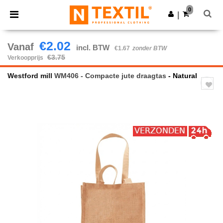
×
Ntextil-app
0
Download app
|
Betere prijzen in de app!
€2.02
Vanaf
incl. BTW
€1.67
zonder BTW
€3.75
Verkoopprijs
Westford mill
WM406 - Compacte jute draagtas
- Natural
Previous
Next