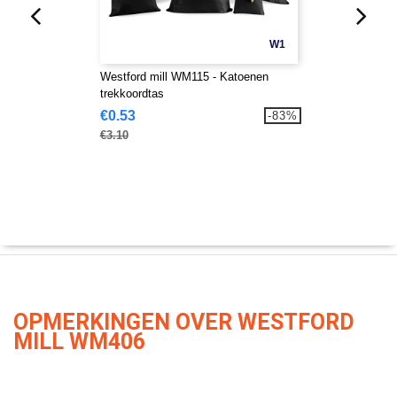
W1
Westford mill WM115 - Katoenen
trekkoordtas
€0.53
-83%
€3.10
OPMERKINGEN OVER WESTFORD
MILL WM406