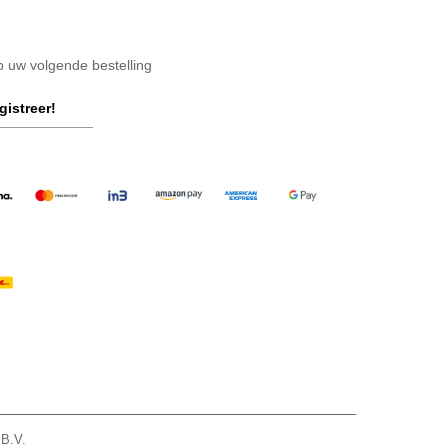
op uw volgende bestelling
gistreer!
 B.V.