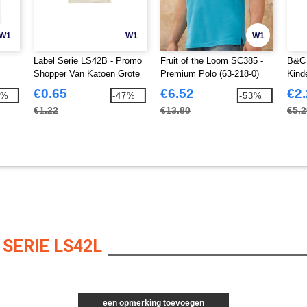
W1
W1
W1
Label Serie LS42B - Promo
Fruit of the Loom SC385 -
B&C 
Shopper Van Katoen Grote
Premium Polo (63-218-0)
Kind
Handvatten
€0.65
€6.52
€2
2%
-47%
-53%
€1.22
€13.80
€5.2
SERIE LS42L
een opmerking toevoegen