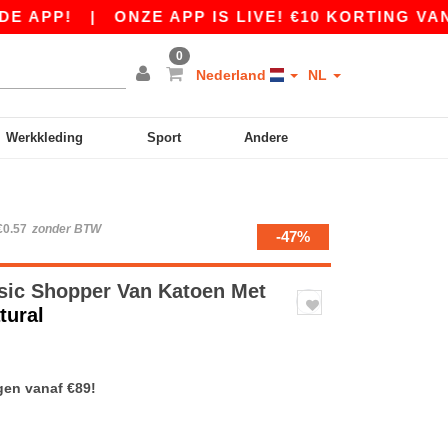
APP!
|
ONZE APP IS LIVE! €10 KORTING VANAF 
0
Nederland
NL
Werkkleding
Sport
Andere
€0.57
zonder BTW
-47%
sic Shopper Van Katoen Met
tural
gen vanaf €89!