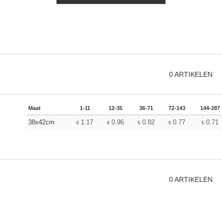
0
ARTIKELEN
Maat
1-11
12-35
36-71
72-143
144-287
38x42cm
1.17
0.96
0.82
0.77
0.71
€
€
€
€
€
0
ARTIKELEN