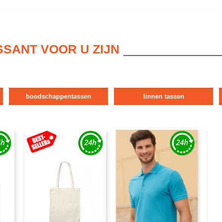
SSANT VOOR U ZIJN
boodschappentassen
linnen tassen