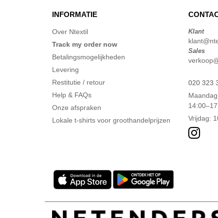
INFORMATIE
CONTAC
Over Ntextil
Klant
klant@ntex
Track my order now
Sales
Betalingsmogelijkheden
verkoop@n
Levering
Restitutie / retour
020 323 
Help & FAQs
Maandag 
14:00–17
Onze afspraken
Vrijdag: 
Lokale t-shirts voor groothandelprijzen