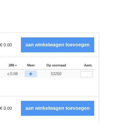
€
0.00
288 +
Meer
Op voorraad
Aant.
+
0.69
53250
€
€
0.00