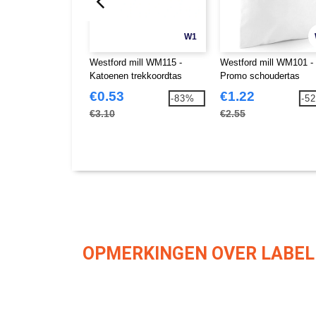
W1
Westford mill WM115 -
Westford mill WM101 -
Katoenen trekkoordtas
Promo schoudertas
€0.53
€1.22
-83%
-5
€3.10
€2.55
OPMERKINGEN OVER LABEL 