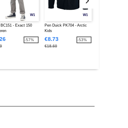
W1
W1
BC151 - Exact 150
Pen Duick PK704 - Arctic
Fruit of the Loom
eren
Kids
Polo Premium Da
.26
€8.73
€6.53
-57%
-53%
0
€18.60
€13.80