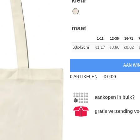
kleur
maat
1-11
12-35
36-71
38x42cm
1.17
0.96
0.82
€
€
€
0
ARTIKELEN
€
0.00
aankopen in bulk?
gratis verzending vo