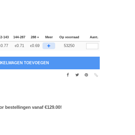
72-143
144-287
288 +
Meer
Op voorraad
Aant.
+
0.77
0.71
0.69
53250
€
€
€
or bestellingen vanaf €129.00!