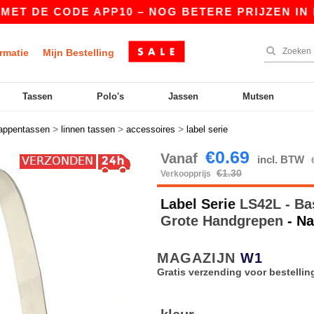
T DE CODE APP10 – NOG BETERE PRIJZEN IN DE 
rmatie
Mijn Bestelling
Tassen
Polo's
Jassen
Mutsen
>
>
>
appentassen
linnen tassen
accessoires
label serie
€0.69
Vanaf
incl. BTW
€1.30
Verkoopprijs
Label Serie
LS42L - Ba
Grote Handgrepen
- Na
MAGAZIJN
W1
Gratis verzending voor bestellin