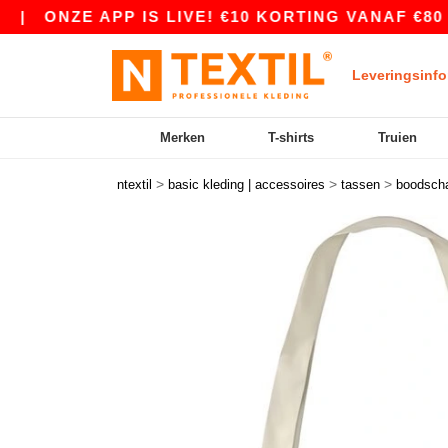
|
ONZE APP IS LIVE! €10 KORTING VANAF €80 ME
Leveringsinfo
Merken
T-shirts
Truien
>
>
>
ntextil
basic kleding | accessoires
tassen
boodsch