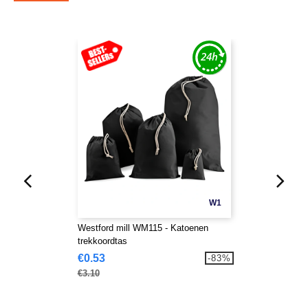
W1
Westford mill WM115 - Katoenen
trekkoordtas
€0.53
-83%
€3.10