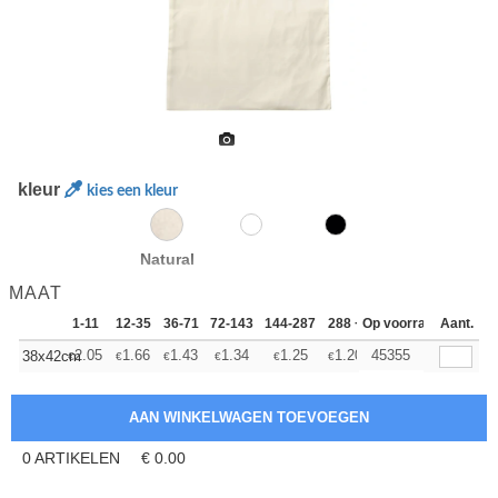
kleur
kies een kleur
Natural
MAAT
1-11
12-35
36-71
72-143
144-287
288 +
Op voorraad
Meer
Aant.
+
2.05
1.66
1.43
1.34
1.25
1.20
45355
38x42cm
€
€
€
€
€
€
0
ARTIKELEN
€
0.00