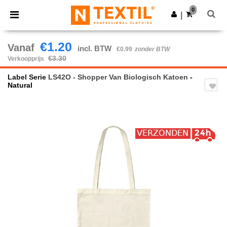
×
Ntextil-app
0
Download app
|
Betere prijzen in de app!
€1.20
Vanaf
incl. BTW
€0.99
zonder BTW
€3.30
Verkoopprijs
Label Serie
LS42O - Shopper Van Biologisch Katoen
-
Natural
Previous
Next